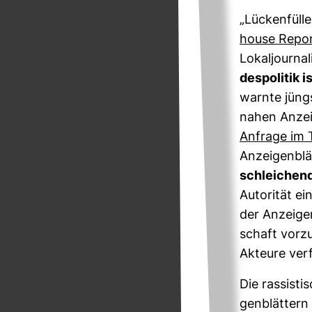
„Lücken­füll
house Repo
Lokal­jour­n
des­po­litik i
warnte jüng
nahen Anzei­
Anfrage im 
Anzei­gen­blä
schlei­chend
Auto­rität ei
der Anzei­gen
schaft vor­zu
Akteure ver­f
Die ras­sis­t
gen­blät­ter