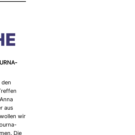
UR­NA­
u den
Treffen
t Anna
r aus
wollen wir
our­na­
mmen. Die