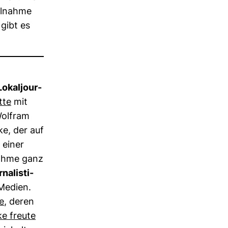
il­nahme
 gibt es
okal­jour­
tte
mit
 Wolfram
ke, der auf
i einer
­nahme ganz
­na­lis­ti­
​Medien.
ne
, deren
e freute