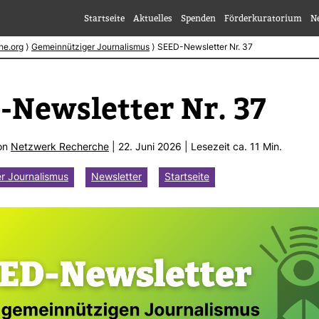
Startseite
Aktuelles
Spenden
Förderkuratorium
N
he.org
⟩
Gemeinnütziger Journalismus
⟩
SEED-Newsletter Nr. 37
​News­letter Nr. 37
von
Netz­werk Recherche
| 22. Juni 2026 | Lese­zeit ca. 11 Min.
r Journalismus
Newsletter
Startseite