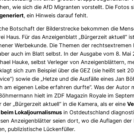
ehen, wie sich die AfD Migranten vor­stellt. Die Fotos s
​gene­riert
, ein Hin­weis darauf fehlt.
ti­sche Bot­schaft der Bil­der­strecke bekommen die Men­
ei Haus. Für das Anzei­gen­blatt „Bür­ger­zeit aktuell“ is
­mener Wer­be­kunde. Die Themen der rechts­ex­tremen 
aber auch im Blatt selbst. In der Aus­gabe vom 8. Mai
hael Hauke, selbst Ver­leger von Anzei­gen­blät­tern, m
lagt sich zum Bei­spiel über die GEZ (sie heißt seit 2013
r­vice“) sowie die „Hetze und die Aus­fälle eines Jan Bö
ch am eigenen Leibe erfahren durfte“. Was der Autor
 Böh­mer­mann hielt im ZDF Magazin Royale im Sep­te
 der „Bür­ger­zeit aktuell“ in die Kamera, als er eine
Ve
beim Lokal­jour­na­lismus
in Ost­deutsch­land dia­gnos­ti
osen Anzei­gen­blätter seien dort, wo die Auf­lagen der 
, publi­zis­ti­sche Lücken­füller.