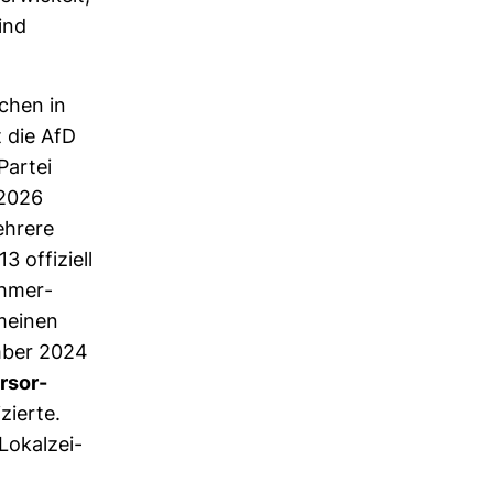
ind
schen in
t die AfD
Partei
 2026
eh­rere
 offi­ziell
h­mer­
 meinen
mber 2024
r­sor­
­zierte.
Lokal­zei­