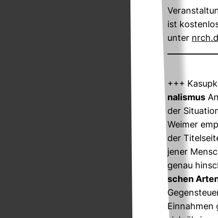
Ver­an­stal­
ist kos­tenl
unter
nrch.d
+++ Kasupke
na­lismus
An
der Situa­tio
Weimer emp­f
der Titel­sei
jener Men­sc
genau hin­s
schen Arten
Gegen­steue
Ein­nahmen ge