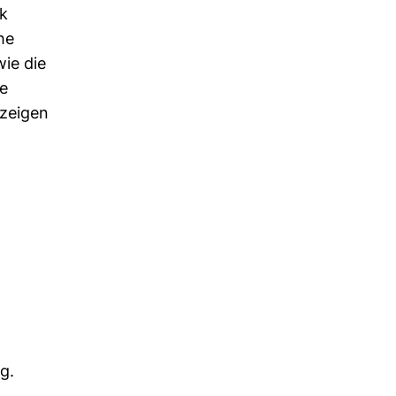
rk
he
wie die
de
zeigen
ng
.