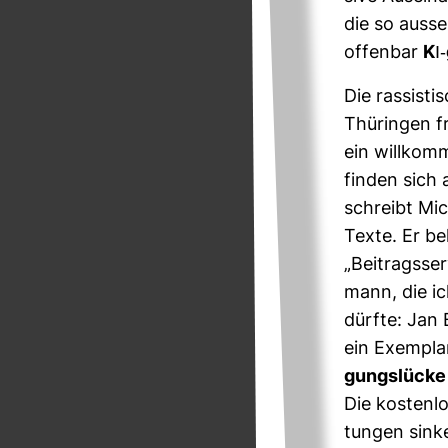
die so aus­s
offenbar
KI-
Die ras­sis­
Thü­ringen fr
ein will­kom
finden sich 
schreibt Mic
Texte. Er bek
„Bei­trags­se
mann, die i
dürfte: Jan
ein Exem­plar
gungs­lücke 
Die kos­ten­l
tungen sinken