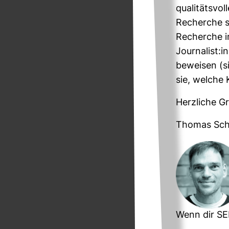
qua­li­täts­v
Recherche st
Recherche im
Jour­na­list
beweisen (si
sie, welche K
Herz­liche G
Thomas Sch
Wenn dir SEE