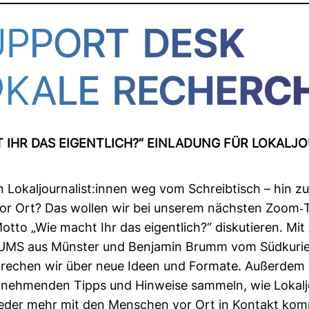
 IHR DAS EIGENT­LICH?“ EIN­LA­DUNG FÜR LOKAL­JO
okal­jour­na­list:innen weg vom Schreib­tisch – hin z
or Ort? Das wollen wir bei unserem nächsten Zoom-​
tto „Wie macht Ihr das eigent­lich?“ dis­ku­tieren. Mi
UMS aus Münster und Ben­jamin Brumm vom Süd­ku­rie
pre­chen wir über neue Ideen und For­mate. Außerdem 
il­neh­menden Tipps und Hin­weise sam­meln, wie Lokal­j
ieder mehr mit den Men­schen vor Ort in Kon­takt ko