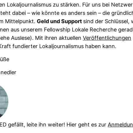
ollen Lokal­jour­na­lismus zu stärken. Für uns bei Netz­we
eht dabei – wie könnte es anders sein – die gründ­lic
 Mit­tel­punkt.
Geld und Sup­port
sind der Schlüssel, 
:innen aus unserem Fel­low­ship Lokale Recherche gera
ehe Aus­lese). Mit ihren aktu­ellen
Ver­öf­fent­li­chungen
raft fun­dierter Lokal­jour­na­lismus haben kann.
rüße
nedler
D gefällt, leite ihn weiter! Hier geht es zur
Anmel­du