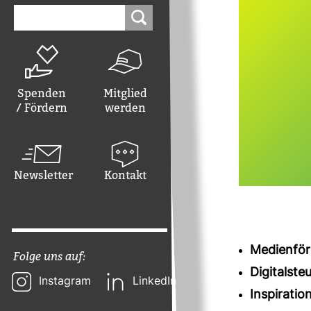
Suchen
nach:
Spenden
Mitglied
/ Fördern
werden
Newsletter
Kontakt
Medienfö
Folge uns auf:
Digitalsteu
Instagram
LinkedIn
Inspiratio