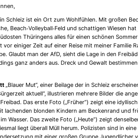
innen,
in Schleiz ist ein Ort zum Wohl­fühlen. Mit großen Be
he, Beach-​Vol­ley­ball-​Feld und schat­tigen Wiesen hat
üd­osten Thü­rin­gens alles für einen schönen Som­mer
t vor einiger Zeit auf einer Reise mit meiner Familie R
. Glaubt man der AfD, sieht die Lage in den Frei­bä­
r­dings ganz anders aus. Dreck und Gewalt bestimmen 
att
„Blauer Mut“, einer Bei­lage der in Schleiz erschei­n
Bür­ger­zeit aktuell“, illus­trieren meh­rere Bilder die ange
 Freibad. Das erste Foto („Früher“) zeigt eine idyl­li­s
t lachenden blonden Kin­dern am Becken­rand und fröh
 im Wasser. Das zweite Foto („Heute“) zeigt den­selb
iesmal liegt überall Müll herum. Poli­zisten sind in ein
an­der­set­zung mit einer großen Gruppe Jugend­li­cher ve