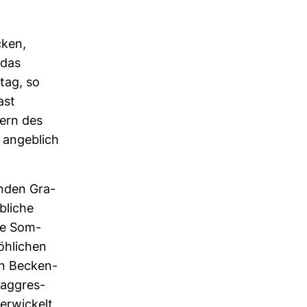
cken,
 das
tag, so
ast
dern des
angeb­lich
enden Gra­
b­liche
che Som­
­li­chen
en Becken­
e aggres­
r­wi­ckelt,