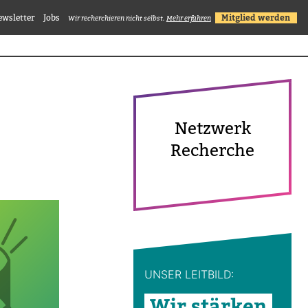
ewsletter
Jobs
Mitglied werden
Wir recherchieren nicht selbst.
Mehr erfahren
Netz­werk
Recherche
UNSER LEIT­BILD:
Wir stärken