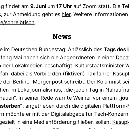
tung findet am
9. Juni
um
17 Uhr
auf Zoom statt. Die Te
os, zur Anmel­dung geht es
hier
. Wei­tere Infor­ma­tionen
e/schreib­tisch
.
News
 im Deut­schen Bun­destag: Anläss­lich des
Tags des L
fang Mai haben sich die Abge­ord­neten in einer
Deba
n der Lokal­me­dien beschäf­tigt. Kul­tur­staats­mi­nister
ahl dabei als Vor­bild den (fik­tiven) Taxi­fahrer Kasup
te der Ber­liner Mor­gen­post schreibt. Der Kolum­nist se
hen im Lokal­jour­na­lismus, „die jeden Tag in Nah­auf
chauen“. In seiner Rede warnte Weimer vor einem
„jour
­sterben“
, ange­trieben durch die digi­talen Platt­form-
rn möchte er mit der
Digi­tal­ab­gabe für Tech-​Kon­zer
zielt in eine Medi­en­för­de­rung fließen sollen.
Kasupk