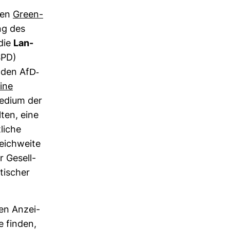
llen
Green­
ng des
 die
Lan­
SPD)
den AfD-​
ine
Medium der
lten, eine
­liche
Reich­weite
r Gesell­
ti­scher
 den Anzei­
e finden,