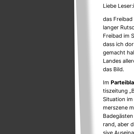
Liebe Leser:
das Freibad 
langer Rut­sc
Freibad im S
dass ich dor
gemacht habe
Landes alle
das Bild.
Im
Par­tei­bl
tis­zei­tung „
Situa­tion im
mer­szene mi
Bade­gästen
rand, aber d
sive Aus­ein­