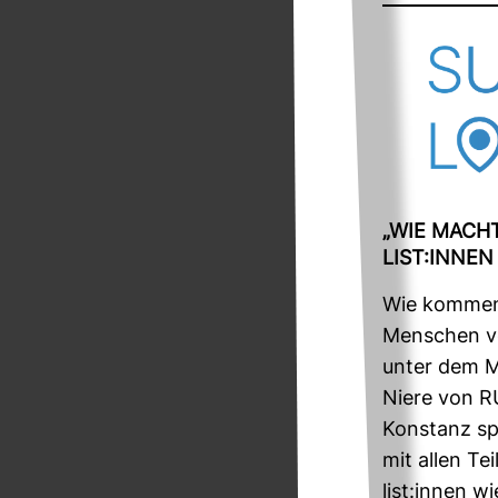
„WIE MACHT
LIST:INNEN
Wie kommen L
Men­schen v
unter dem Mo
Niere von R
Kon­stanz s
mit allen Te
list:innen w