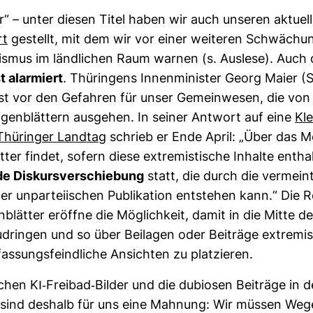
er“ – unter diesen Titel haben wir auch unseren aktu­e
rt
gestellt, mit dem wir vor einer wei­teren Schwä­chu
a­lismus im länd­li­chen Raum warnen (s. Aus­lese). Auch
st alar­miert
. Thü­rin­gens Innen­mi­nister Georg Maier (
st vor den Gefahren für unser Gemein­wesen, die von 
gen­blät­tern aus­gehen. In seiner Ant­wort auf eine
Kle
Thü­ringer Landtag
schrieb er Ende April: „Über das 
tter findet, sofern diese extre­mis­ti­sche Inhalte ent­ha
e Dis­kurs­ver­schie­bung
statt, die durch die ver­meint
ner unpar­tei­ischen Publi­ka­tion ent­stehen kann.“ Die 
­blätter eröffne die Mög­lich­keit, damit in die Mitte de
­dringen und so über Bei­lagen oder Bei­träge extre­mis­
as­sungs­feind­liche Ansichten zu plat­zieren.
i­schen KI-​Freibad-​Bilder und die dubiosen Bei­träge in
n sind des­halb für uns eine Mah­nung: Wir müssen Weg