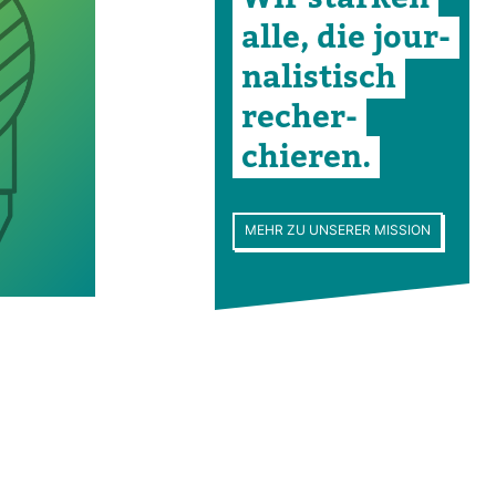
alle, die jour­
na­lis­tisch
recher­
chieren.
MEHR ZU UNSERER MISSION