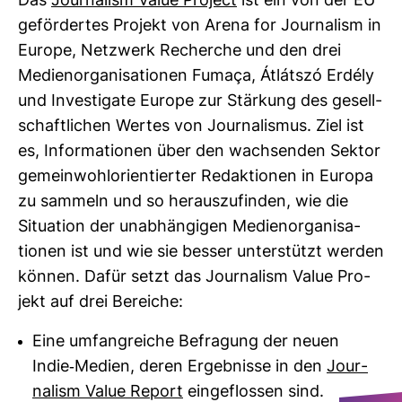
Das
Jour­na­lism Value Pro­ject
ist ein von der EU
geför­dertes Pro­jekt von Arena for Jour­na­lism in
Europe, Netz­werk Recherche und den drei
Medi­en­or­ga­ni­sa­tionen Fumaça, Átlátszó Erdély
und Inves­ti­gate Europe zur Stär­kung des gesell­
schaft­li­chen Wertes von Jour­na­lismus. Ziel ist
es, Infor­ma­tionen über den wach­senden Sektor
gemein­wohl­ori­en­tierter Redak­tionen in Europa
zu sam­meln und so her­aus­zu­finden, wie die
Situa­tion der unab­hän­gigen Medi­en­or­ga­ni­sa­
tionen ist und wie sie besser unter­stützt werden
können. Dafür setzt das Jour­na­lism Value Pro­
jekt auf drei Bereiche:
Eine umfang­reiche Befra­gung der neuen
Indie-​Medien, deren Ergeb­nisse in den
Jour­
na­lism Value Report
ein­ge­flossen sind.