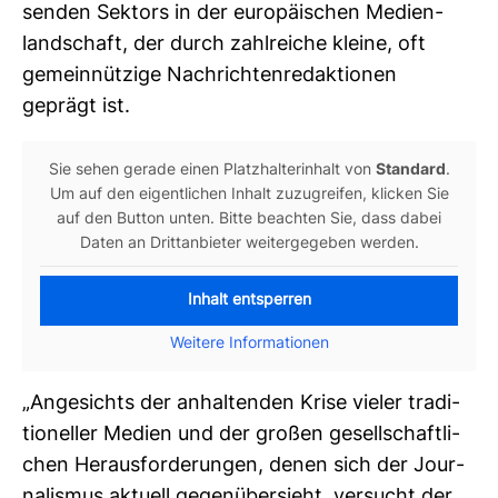
senden Sek­tors in der euro­päi­schen Medi­en­
land­schaft, der durch zahl­reiche kleine, oft
gemein­nüt­zige Nach­rich­ten­re­dak­tionen
geprägt ist.
Sie sehen gerade einen Platz­hal­ter­in­halt von
Stan­dard
.
Um auf den eigent­li­chen Inhalt zuzu­greifen, kli­cken Sie
auf den Button unten. Bitte beachten Sie, dass dabei
Daten an Dritt­an­bieter wei­ter­ge­geben werden.
Inhalt entsperren
Weitere Informationen
„Ange­sichts der anhal­tenden Krise vieler tra­di­
tio­neller Medien und der großen gesell­schaft­li­
chen Her­aus­for­de­rungen, denen sich der Jour­
na­lismus aktuell gegen­über­sieht, ver­sucht der