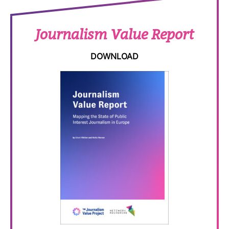
Jour­na­lism Value Report
DOWN­LOAD