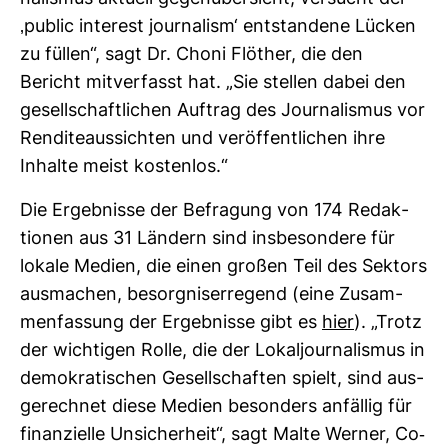
‚public inte­rest jour­na­lism‘ ent­stan­dene Lücken
zu füllen“, sagt Dr. Choni Flö­ther, die den
Bericht mit­ver­fasst hat. „Sie stellen dabei den
gesell­schaft­li­chen Auf­trag des Jour­na­lismus vor
Ren­di­te­aus­sichten und ver­öf­fent­li­chen ihre
Inhalte meist kos­tenlos.“
Die Ergeb­nisse der Befra­gung von 174 Redak­
tionen aus 31 Län­dern sind ins­be­son­dere für
lokale Medien, die einen großen Teil des Sek­tors
aus­ma­chen, besorg­nis­er­re­gend (eine Zusam­
men­fas­sung der Ergeb­nisse gibt es
hier
). „Trotz
der wich­tigen Rolle, die der Lokal­jour­na­lismus in
demo­kra­ti­schen Gesell­schaften spielt, sind aus­
ge­rechnet diese Medien beson­ders anfällig für
finan­zi­elle Unsi­cher­heit“, sagt Malte Werner, Co-​