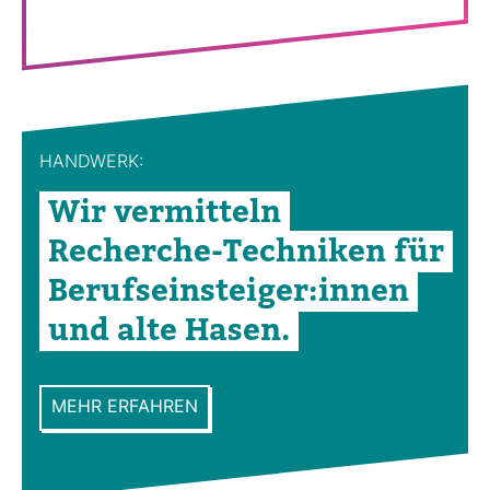
HAND­WERK:
Wir ver­mit­teln
Recherche-​Tech­niken für
Berufs­ein­steiger:innen
und alte Hasen.
MEHR ERFAHREN