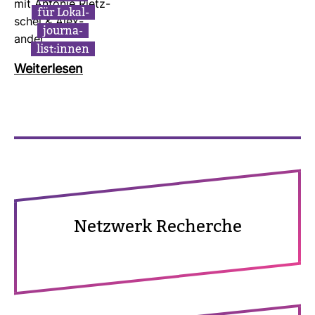
mit Antonie Rietz­
für Lokal­
schel & Alex­
jour­na­
ander…
list:innen
Wei­ter­lesen
Netz­werk Recherche