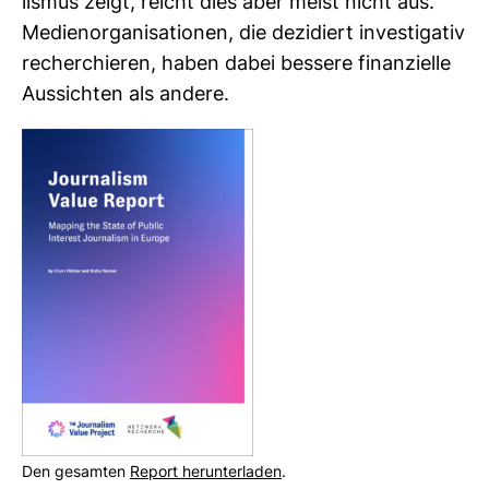
lismus zeigt, reicht dies aber meist nicht aus.
Medi­en­or­ga­ni­sa­tionen, die dezi­diert inves­ti­gativ
recher­chieren, haben dabei bes­sere finan­zi­elle
Aus­sichten als andere.
Den gesamten
Report her­un­ter­laden
.