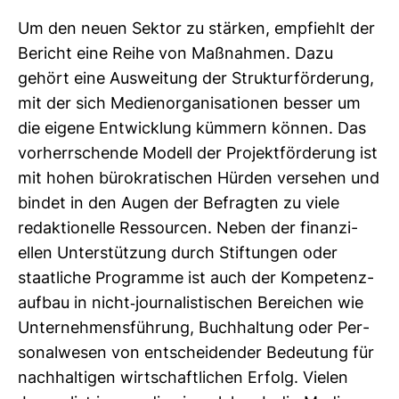
Um den neuen Sektor zu stärken, emp­fiehlt der
Bericht eine Reihe von Maß­nahmen. Dazu
gehört eine Aus­wei­tung der Struk­tur­för­de­rung,
mit der sich Medi­en­or­ga­ni­sa­tionen besser um
die eigene Ent­wick­lung küm­mern können. Das
vor­herr­schende Modell der Pro­jekt­för­de­rung ist
mit hohen büro­kra­ti­schen Hürden ver­sehen und
bindet in den Augen der Befragten zu viele
redak­tio­nelle Res­sourcen. Neben der finan­zi­
ellen Unter­stüt­zung durch Stif­tungen oder
staat­liche Pro­gramme ist auch der Kom­pe­tenz­
aufbau in nicht-​jour­na­lis­ti­schen Berei­chen wie
Unter­neh­mens­füh­rung, Buch­hal­tung oder Per­
so­nal­wesen von ent­schei­dender Bedeu­tung für
nach­hal­tigen wirt­schaft­li­chen Erfolg. Vielen