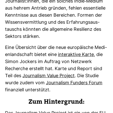
Jour­na­list:innen, die ein sol­ches Indie-​Medium
aus hehrem Antrieb gründen, fehlen essen­ti­elle
Kennt­nisse aus diesen Berei­chen. Formen der
Wis­sens­ver­mitt­lung und des Erfah­rungs­aus­
tauschs könnten die all­ge­meine Resi­lienz des
Sek­tors stärken.
Eine Über­sicht über die neue euro­päi­sche Medi­
en­land­schaft bietet eine
inter­ak­tive Karte
, die
Simon Jockers im Auf­trag von Netz­werk
Recherche erstellt hat. Karte und Report sind
Teil des
Jour­na­lism Value Pro­ject
. Die Studie
wurde zudem vom
Jour­na­lism Fun­ders Forum
finan­ziell unter­stützt.
Zum Hin­ter­grund: