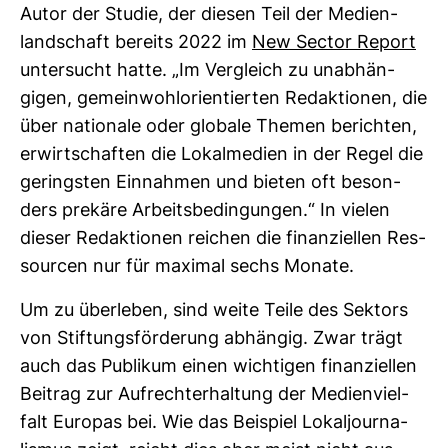
Autor der Studie, der diesen Teil der Medi­en­
land­schaft bereits 2022 im
New Sector Report
unter­sucht hatte. „Im Ver­gleich zu unab­hän­
gigen, gemein­wohl­ori­en­tierten Redak­tionen, die
über natio­nale oder glo­bale Themen berichten,
erwirt­schaften die Lokal­me­dien in der Regel die
geringsten Ein­nahmen und bieten oft beson­
ders pre­käre Arbeits­be­din­gungen.“ In vielen
dieser Redak­tionen rei­chen die finan­zi­ellen Res­
sourcen nur für maximal sechs Monate.
Um zu über­leben, sind weite Teile des Sek­tors
von Stif­tungs­för­de­rung abhängig. Zwar trägt
auch das Publikum einen wich­tigen finan­zi­ellen
Bei­trag zur Auf­recht­erhal­tung der Medi­en­viel­
falt Europas bei. Wie das Bei­spiel Lokal­jour­na­