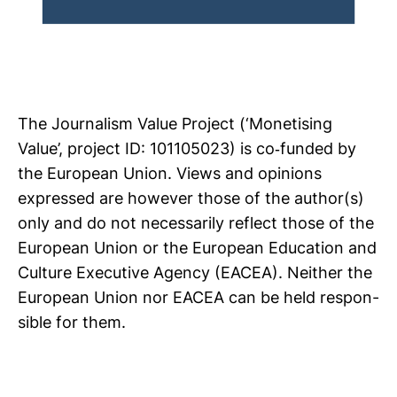
The Jour­na­lism Value Pro­ject (‘Mone­ti­sing
Value’, pro­ject ID: 101105023) is co-​funded by
the European Union. Views and opi­nions
expressed are however those of the author(s)
only and do not neces­sa­rily reflect those of the
European Union or the European Edu­ca­tion and
Cul­ture Exe­cu­tive Agency (EACEA). Neither the
European Union nor EACEA can be held respon­
sible for them.