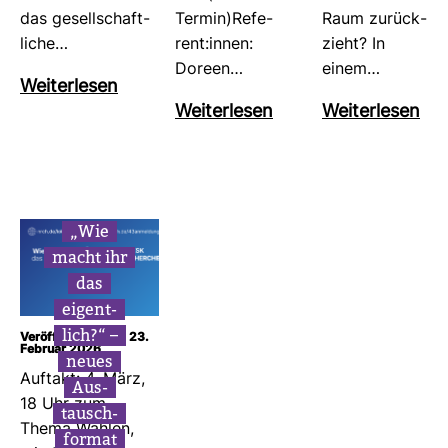
das gesell­schaft­
Termin)Refe­
Raum zurück­
liche…
rent:innen:
zieht? In
Doreen…
einem…
Wei­ter­lesen
Wei­ter­lesen
Wei­ter­lesen
„Wie
macht ihr
das
eigent­
lich?“ –
Veröffentlicht am: 23.
Februar 2026
neues
Auf­takt: 4. März,
Aus­
18 Uhr zum
tausch­
Thema Wahlen,
format