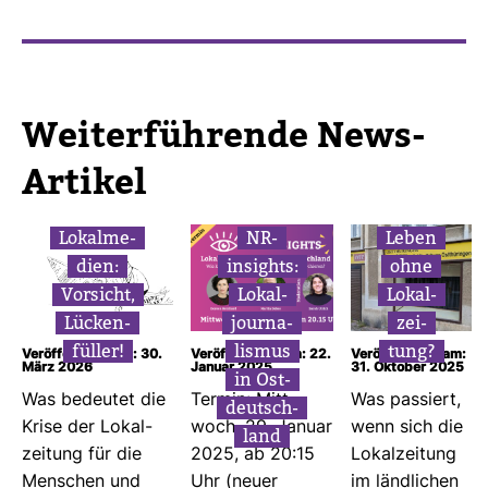
Wei­ter­füh­rende News-​
Artikel
Lokal­me­
NR-​
Leben
dien:
insights:
ohne
Vor­sicht,
Lokal­
Lokal­
Lücken­
jour­na­
zei­
füller!
lismus
tung?
Veröffentlicht am: 30.
Veröffentlicht am: 22.
Veröffentlicht am:
März 2026
Januar 2025
31. Oktober 2025
in Ost­
Was bedeutet die
Termin: Mitt­
Was pas­siert,
deutsch­
Krise der Lokal­
woch, 29. Januar
wenn sich die
land
zei­tung für die
2025, ab 20:15
Lokal­zei­tung
Men­schen und
Uhr (neuer
im länd­li­chen