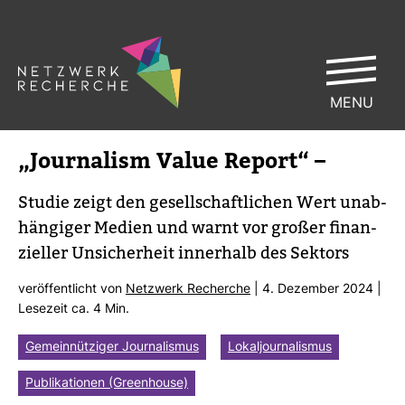
MENU
„Jour­na­lism Value Report“ –
Studie zeigt den gesell­schaft­li­chen Wert unab­
hän­giger Medien und warnt vor großer finan­
zi­eller Unsi­cher­heit inner­halb des Sek­tors
ver­öf­fent­licht von
Netz­werk Recherche
| 4. Dezember 2024 |
Lese­zeit ca. 4 Min.
Gemeinnütziger Journalismus
Lokaljournalismus
Publikationen (Greenhouse)