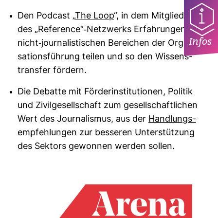
Den Pod­cast „
The Loop
“, in dem Mit­glieder
des „Refe­rence“-​Netz­werks Erfah­rungen aus
Infos
nicht-​jour­na­lis­ti­schen Berei­chen der Orga­ni­
sa­ti­ons­füh­rung teilen und so den Wis­sens­
transfer för­dern.
Die Debatte mit För­der­insti­tu­tionen, Politik
und Zivil­ge­sell­schaft zum gesell­schaft­li­chen
Wert des Jour­na­lismus, aus der
Hand­lungs­
emp­feh­lungen
zur bes­seren Unter­stüt­zung
des Sek­tors gewonnen werden sollen.