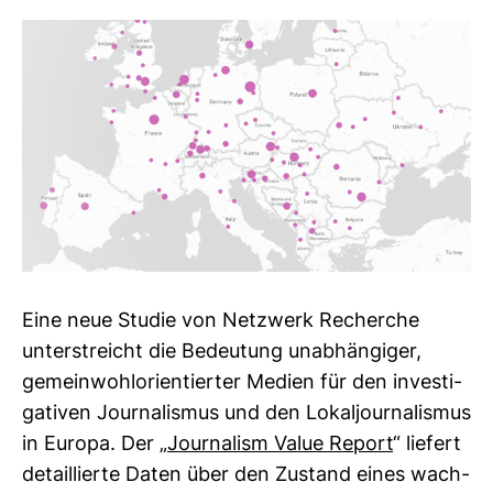
Eine neue Studie von Netz­werk Recherche
unter­streicht die Bedeu­tung unab­hän­giger,
gemein­wohl­ori­en­tierter Medien für den inves­ti­
ga­tiven Jour­na­lismus und den Lokal­jour­na­lismus
in Europa. Der „
Jour­na­lism Value Report
“ lie­fert
detail­lierte Daten über den Zustand eines wach­