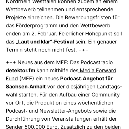
Nord­rhein-​West­falen können zudem an einem
Wett­be­werb teil­nehmen und ent­spre­chende
Pro­jekte ein­rei­chen. Die Bewer­bungs­fristen für
das För­der­pro­gramm und den Wett­be­werb
enden am 2. Februar. Fei­er­li­cher Höhe­punkt soll
das
„Laut und klar“-​Fes­tival
sein. Ein genauer
Termin steht noch nicht fest. +++
+++ Neues aus dem MFF: Das Pod­cast­radio
detektor.fm
kann mit­hilfe des
Media For­ward
Fund
(MFF) ein neues
Pod­cast-​Angebot für
Sachsen-​Anhalt
vor der dies­jäh­rigen Land­tags­
wahl starten. Für den Aufbau einer Com­mu­nity
vor Ort, die Pro­duk­tion eines wöchent­li­chen
Pod­cast-​ und News­letter-​Ange­bots sowie die
Durch­füh­rung von Ver­an­stal­tungen erhält der
Sender 500.000 Euro. Zusätz­lich zu den beiden