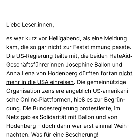
Liebe Leser:innen,
es war kurz vor Hei­lig­abend, als eine Mel­dung
kam, die so gar nicht zur Fest­stim­mung passte.
Die US-​Regie­rung teilte mit, die beiden HateAid-​
Geschäfts­füh­re­rinnen Jose­phine Ballon und
Anna-​Lena von Hoden­berg dürften fortan
nicht
mehr in die USA ein­reisen
. Die gemein­nüt­zige
Orga­ni­sa­tion zen­siere angeb­lich US-​ame­ri­ka­ni­
sche Online-​Platt­formen, hieß es zur Begrün­
dung. Die Bun­des­re­gie­rung pro­tes­tierte, im
Netz gab es Soli­da­rität mit Ballon und von
Hoden­berg – doch dann war erst einmal Weih­
nachten. Was für eine Besche­rung!