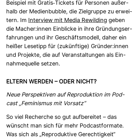
Bei­spiel mit Gratis-​Tickets für Per­sonen außer­
halb der Medi­en­bubble, die Ziel­gruppe zu erwei­
tern. Im
Inter­view mit Media Rewil­ding
geben
die Macher:innen Ein­blicke in ihre Grün­dungs­er­
fah­rungen und ihr Geschäfts­mo­dell, daher ein
heißer Lese­tipp für (zukünf­tige) Gründer:innen
und Pro­jekte, die auf Ver­an­stal­tungen als Ein­
nah­me­quelle setzen.
ELTERN WERDEN – ODER NICHT?
Neue Per­spek­tiven auf Repro­duk­tion im Pod­
cast „Femi­nismus mit Vor­satz“
So viel Recherche so gut auf­be­reitet – das
wünscht man sich für mehr Pod­cast­for­mate.
Was sich als „Repro­duk­tive Gerech­tig­keit“