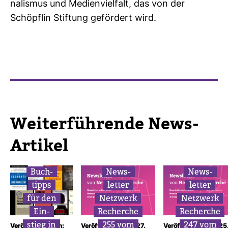
na­lismus und Medi­en­viel­falt, das von der
Schöpflin Stif­tung geför­dert wird.
Wei­ter­füh­rende News-​
Artikel
Buch­
News­
News­
tipps
letter
letter
für den
Netz­werk
Netz­werk
Ein­
Recherche
Recherche
stieg in
255 vom
247 vom
Veröffentlicht am:
Veröffentlicht am: 27.
Veröffentlicht am: 25