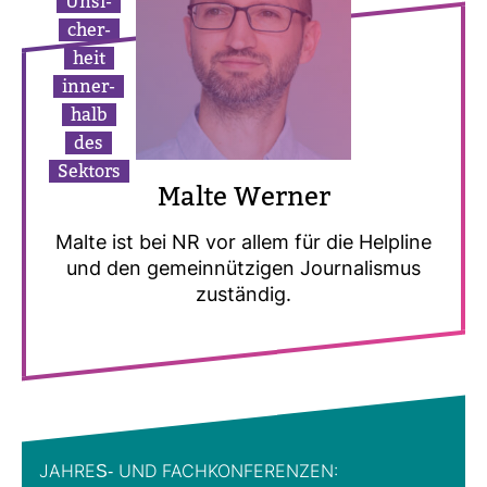
Unsi­
cher­
heit
inner­
halb
des
Sek­tors
Malte Werner
Malte ist bei NR vor allem für die Hel­pline
und den gemein­nüt­zigen Jour­na­lismus
zuständig.
JAHRES-​ UND FACH­KON­FE­RENZEN: