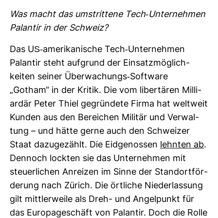
Was macht das umstrit­tene Tech-​Unter­nehmen
Palantir in der Schweiz?
Das US-​ame­ri­ka­ni­sche Tech-​Unter­nehmen
Palantir steht auf­grund der Ein­satz­mög­lich­
keiten seiner Über­wa­chungs-​Soft­ware
„Gotham“ in der Kritik. Die vom liber­tären Mil­li­
ardär Peter Thiel gegrün­dete Firma hat welt­weit
Kunden aus den Berei­chen Militär und Ver­wal­
tung – und hätte gerne auch den Schweizer
Staat dazu­ge­zählt. Die Eid­ge­nossen
lehnten ab
.
Den­noch lockten sie das Unter­nehmen mit
steu­er­li­chen Anreizen im Sinne der Stand­ort­för­
de­rung nach Zürich. Die ört­liche Nie­der­las­sung
gilt mitt­ler­weile als Dreh- und Angel­punkt für
das Euro­pa­ge­schäft von Palantir. Doch die Rolle