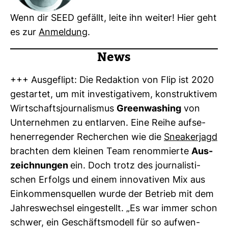
Wenn dir SEED gefällt, leite ihn weiter! Hier geht
es zur
Anmel­dung
.
News
+++ Aus­ge­flipt: Die Redak­tion von Flip ist 2020
gestartet, um mit inves­ti­ga­tivem, kon­struk­tivem
Wirt­schafts­jour­na­lismus
Green­wa­shing
von
Unter­nehmen zu ent­larven. Eine Reihe auf­se­
hen­er­re­gender Recher­chen wie die
Sne­a­ker­jagd
brachten dem kleinen Team renom­mierte
Aus­
zeich­nungen
ein. Doch trotz des jour­na­lis­ti­
schen Erfolgs und einem inno­va­tiven Mix aus
Ein­kom­mens­quellen wurde der Betrieb mit dem
Jah­res­wechsel ein­ge­stellt. „Es war immer schon
schwer, ein Geschäfts­mo­dell für so auf­wen­