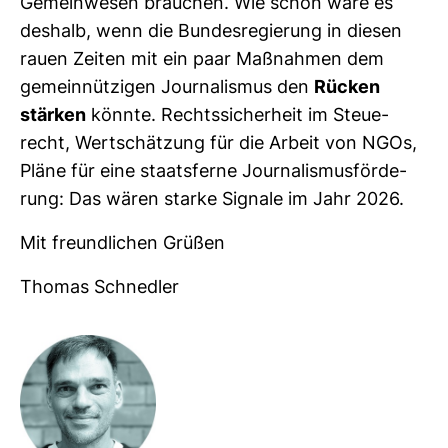
Gemein­wesen brau­chen. Wie schön wäre es
des­halb, wenn die Bun­des­re­gie­rung in diesen
rauen Zeiten mit ein paar Maß­nahmen dem
gemein­nüt­zigen Jour­na­lismus den
Rücken
stärken
könnte. Rechts­si­cher­heit im Steu­e­
recht, Wert­schät­zung für die Arbeit von NGOs,
Pläne für eine staats­ferne Jour­na­lis­mus­för­de­
rung: Das wären starke Signale im Jahr 2026.
Mit freund­li­chen Grüßen
Thomas Schnedler