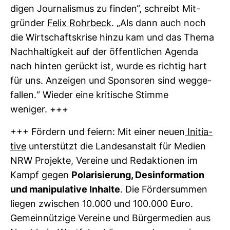
digen Jour­na­lismus zu finden“, schreibt Mit­
gründer
Felix Rohr­beck
. „Als dann auch noch
die Wirt­schafts­krise hinzu kam und das Thema
Nach­hal­tig­keit auf der öffent­li­chen Agenda
nach hinten gerückt ist, wurde es richtig hart
für uns. Anzeigen und Spon­soren sind weg­ge­
fallen.“ Wieder eine kri­ti­sche Stimme
weniger. +++
+++ För­dern und feiern: Mit einer neuen
Initia­
tive
unter­stützt die Lan­des­an­stalt für Medien
NRW Pro­jekte, Ver­eine und Redak­tionen im
Kampf gegen
Pola­ri­sie­rung, Des­in­for­ma­tion
und mani­pu­la­tive Inhalte
. Die För­der­summen
liegen zwi­schen 10.000 und 100.000 Euro.
Gemein­nüt­zige Ver­eine und Bür­ger­me­dien aus