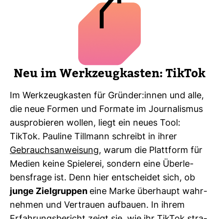
Neu im Werk­zeug­kasten: TikTok
Im Werk­zeug­kasten für Gründer:innen und alle,
die neue Formen und For­mate im Jour­na­lismus
aus­pro­bieren wollen, liegt ein neues Tool:
TikTok. Pau­line Till­mann schreibt in ihrer
Gebrauchs­an­wei­sung
, warum die Platt­form für
Medien keine Spie­lerei, son­dern eine Über­le­
bens­frage ist. Denn hier ent­scheidet sich, ob
junge Ziel­gruppen
eine Marke über­haupt wahr­
nehmen und Ver­trauen auf­bauen. In ihrem