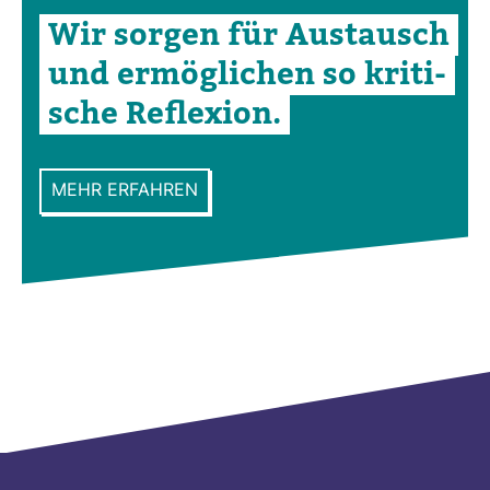
Wir sorgen für Aus­tausch
und ermög­li­chen so kri­ti­
sche Refle­xion.
MEHR ERFAHREN