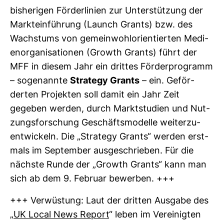
bis­he­rigen För­der­li­nien zur Unter­stüt­zung der
Markt­ein­füh­rung (Launch Grants) bzw. des
Wachs­tums von gemein­wohl­ori­en­tierten Medi­
en­or­ga­ni­sa­tionen (Growth Grants) führt der
MFF in diesem Jahr ein drittes För­der­pro­gramm
– soge­nannte
Stra­tegy Grants
– ein. Geför­
derten Pro­jekten soll damit ein Jahr Zeit
gegeben werden, durch Markt­stu­dien und Nut­
zungs­for­schung Geschäfts­mo­delle wei­ter­zu­
ent­wi­ckeln. Die „Stra­tegy Grants“ werden erst­
mals im Sep­tember aus­ge­schrieben. Für die
nächste Runde der „Growth Grants“ kann man
sich ab dem 9. Februar bewerben. +++
+++ Ver­wüs­tung: Laut der dritten Aus­gabe des
„
UK Local News Report
“ leben im Ver­ei­nigten