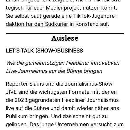
Erfah­rungs­be­richt zeigt sie, wie ihr TikTok stra­
te­gisch für euer Medi­en­pro­jekt nutzen könnt.
Sie selbst baut gerade eine
TikTok-​Jugend­re­
dak­tion für den Süd­ku­rier
in Kon­stanz auf.
Aus­lese
LET’S TALK (SHOW-)BUSI­NESS
Wie die gemein­nüt­zigen Head­liner inno­va­tiven
Live-​Jour­na­limus auf die Bühne bringen
Reporter Slams und die Jour­na­lismus-​Show
JIVE sind die wich­tigsten For­mate, mit denen
die 2023 gegrün­deten Head­liner Jour­na­lismus
live auf die Bühne und damit wieder näher ans
Publikum bringen. Und das scheint gut zu
gelingen. Das junge Unter­nehmen ver­sucht zum