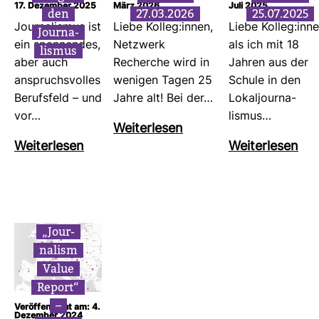
17. Dezember 2025
März 2026
Juli 2025
den
27.03.2026
25.07.2025
Jour­na­lismus ist
Liebe Kolleg:innen,
Liebe Kolleg:inne
Jour­na­
ein span­nendes,
Netz­werk
als ich mit 18
lismus
aber auch
Recherche wird in
Jahren aus der
anspruchs­volles
wenigen Tagen 25
Schule in den
Berufs­feld – und
Jahre alt! Bei der…
Lokal­jour­na­
vor…
lismus…
Wei­ter­lesen
Wei­ter­lesen
Wei­ter­lesen
„Jour­
na­lism
Value
Report“
–
Veröffentlicht am: 4.
Dezember 2024