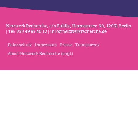
Netz­werk Recherche, c/o Publix, Her­mannstr. 90, 12051 Berlin
| Tel: 030 49 85 40 12 |
info@netz­werk­re­cherche.de
Datenschutz
Impressum
Presse
Transparenz
About Netzwerk Recherche (engl.)