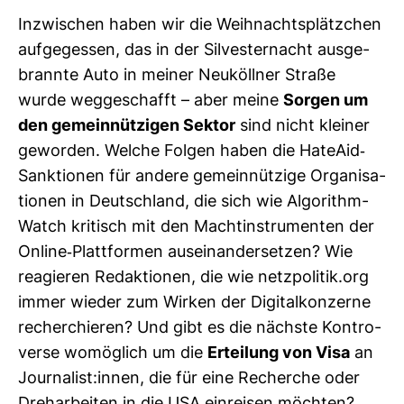
Inzwi­schen haben wir die Weih­nachts­plätz­chen
auf­ge­gessen, das in der Sil­ves­ter­nacht aus­ge­
brannte Auto in meiner Neu­köllner Straße
wurde weg­ge­schafft – aber meine
Sorgen um
den gemein­nüt­zigen Sektor
sind nicht kleiner
geworden. Welche Folgen haben die HateAid-​
Sank­tionen für andere gemein­nüt­zige Orga­ni­sa­
tionen in Deutsch­land, die sich wie Algo­rithm­
Watch kri­tisch mit den Macht­in­stru­menten der
Online-​Platt­formen aus­ein­an­der­setzen? Wie
reagieren Redak­tionen, die wie netz­po­litik.org
immer wieder zum Wirken der Digi­tal­kon­zerne
recher­chieren? Und gibt es die nächste Kon­tro­
verse womög­lich um die
Ertei­lung von Visa
an
Jour­na­list:innen, die für eine Recherche oder