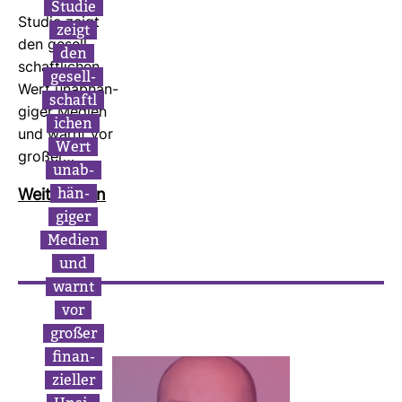
Studie
Studie zeigt
zeigt
den gesell­
den
schaft­li­chen
gesell­
Wert unab­hän­
schaft­l
giger Medien
i­chen
und warnt vor
Wert
großer…
unab­
hän­
Wei­ter­lesen
giger
Medien
und
warnt
vor
großer
finan­
zi­eller