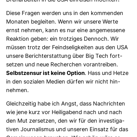
Dreh­ar­beiten in die USA ein­reisen möchten?
Diese Fragen werden uns in den kom­menden
Monaten begleiten. Wenn wir unsere Werte
ernst nehmen, kann es nur eine ange­mes­sene
Reak­tion geben: ein trot­ziges Den­noch. Wir
müssen trotz der Feind­se­lig­keiten aus den USA
unsere Bericht­erstat­tung über Big Tech fort­
setzen und neue Recher­chen vor­an­treiben.
Selbst­zensur ist keine Option
. Hass und Hetze
in den sozialen Medien dürfen wir nicht hin­
nehmen.
Gleich­zeitig habe ich Angst, dass Nach­richten
wie jene kurz vor Hei­lig­abend nach und nach
den Mut zer­setzen, den wir für den inves­ti­ga­
tiven Jour­na­lismus und unseren Ein­satz für das