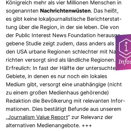
König­reich mehr als vier Mil­lionen Men­schen in
soge­nannten
Nach­rich­ten­wüsten
. Das heißt,
es gibt keine lokal­jour­na­lis­ti­sche Bericht­erstat­
tung über die Region, in der sie leben. Die von
der Public Inte­rest News Founda­tion her­aus­ge­
ge­bene Studie zeigt zudem, dass anders als in
den USA urbane Regionen schlechter mit Nach­
richten ver­sorgt sind als länd­liche Regionen.
Info
Erfreu­lich: In fast der Hälfte der unter­suchten
Gebiete, in denen es nur noch ein lokales
Medium gibt, ver­sorgt eine unab­hän­gige (nicht
zu einem großen Medi­en­haus gehö­rende)
Redak­tion die Bevöl­ke­rung mit rele­vanten Infor­
ma­tionen. Dies bestä­tigt Befunde aus unserem
„
Jour­na­lism Value Report
“ zur Rele­vanz der
alter­na­tiven Medi­en­an­ge­bote. +++