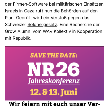
der Firmen-​Soft­ware bei mili­tä­ri­schen Ein­sätzen
Israels in Gaza ruft nun die Behörden auf den
Plan. Geprüft wird ein Ver­stoß gegen das
Schweizer
Söldner­ge­setz
. Eine Recherche der
Grow-​Alumni vom WAV-​Kol­lektiv in Koope­ra­tion
mit Repu­blik.
Wir feiern mit euch unser Ver­