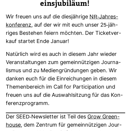
eins­ju­bi­läum!
Wir freuen uns auf die dies­jäh­rige
NR-​Jah­res­
kon­fe­renz
, auf der wir mit euch unser 25-​jäh­
riges Bestehen feiern möchten. Der Ticket­ver­
kauf startet Ende Januar!
Natür­lich wird es auch in diesem Jahr wieder
Ver­an­stal­tungen zum gemein­nüt­zigen Jour­na­
lismus und zu Medi­en­grün­dungen geben. Wir
danken euch für die Ein­rei­chungen in diesem
The­men­be­reich im Call for Par­ti­ci­pa­tion und
freuen uns auf die Aus­wahl­sit­zung für das Kon­
fe­renz­pro­gramm.
Der SEED-​News­letter ist Teil des
Grow Green­
house
, dem Zen­trum für gemein­nüt­zigen Jour­