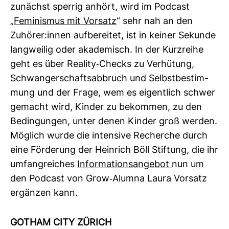
zunächst sperrig anhört, wird im Pod­cast
„
Femi­nismus mit Vor­satz
“ sehr nah an den
Zuhörer:innen auf­be­reitet, ist in keiner Sekunde
lang­weilig oder aka­de­misch. In der Kurz­reihe
geht es über Rea­lity-​Checks zu Ver­hü­tung,
Schwan­ger­schafts­ab­bruch und Selbst­be­stim­
mung und der Frage, wem es eigent­lich schwer
gemacht wird, Kinder zu bekommen, zu den
Bedin­gungen, unter denen Kinder groß werden.
Mög­lich wurde die inten­sive Recherche durch
eine För­de­rung der Hein­rich Böll Stif­tung, die ihr
umfang­rei­ches
Infor­ma­ti­ons­an­gebot
nun um
den Pod­cast von Grow-​Alumna Laura Vor­satz
ergänzen kann.
GOTHAM CITY ZÜRICH