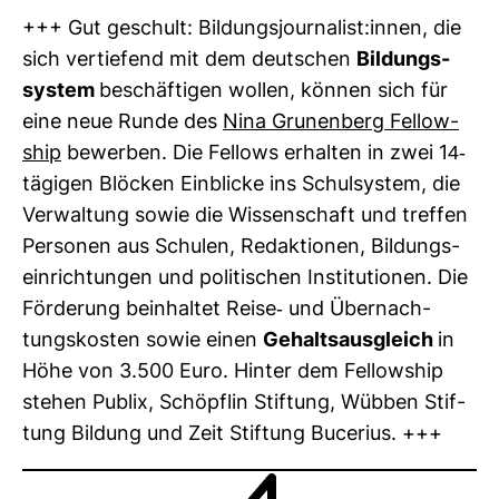
+++ Gut geschult: Bil­dungs­jour­na­list:innen, die
sich ver­tie­fend mit dem deut­schen
Bil­dungs­
system
beschäf­tigen wollen, können sich für
eine neue Runde des
Nina Gru­nen­berg Fel­low­
ship
bewerben. Die Fel­lows erhalten in zwei 14-​
tägigen Blö­cken Ein­blicke ins Schul­system, die
Ver­wal­tung sowie die Wis­sen­schaft und treffen
Per­sonen aus Schulen, Redak­tionen, Bil­dungs­
ein­rich­tungen und poli­ti­schen Insti­tu­tionen. Die
För­de­rung beinhaltet Reise-​ und Über­nach­
tungs­kosten sowie einen
Gehalts­aus­gleich
in
Höhe von 3.500 Euro. Hinter dem Fel­low­ship
stehen Publix, Schöpflin Stif­tung, Wübben Stif­
tung Bil­dung und Zeit Stif­tung Buce­rius. +++