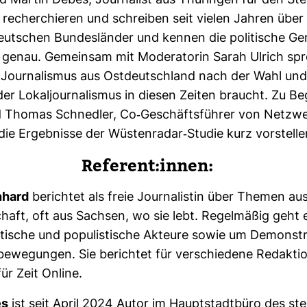
 Martin Debes, Jour­na­list aus Thü­ringen für den Ster
 recher­chieren und schreiben seit vielen Jahren über 
eut­schen Bun­des­länder und kennen die poli­ti­sche 
 genau. Gemeinsam mit Mode­ra­torin Sarah Ulrich spr
Jour­na­lismus aus Ost­deutsch­land nach der Wahl und
er Lokal­jour­na­lismus in diesen Zeiten braucht. Zu B
 Thomas Schnedler, Co-​Geschäfts­führer von Netz­w
ie Ergeb­nisse der Wüs­ten­radar-​Studie kurz vor­stelle
Refe­rent:innen:
­hard
berichtet als freie Jour­na­listin über Themen aus
chaft, oft aus Sachsen, wo sie lebt. Regel­mäßig geht 
­ti­sche und popu­lis­ti­sche Akteure sowie um Demons­t
­be­we­gungen. Sie berichtet für ver­schie­dene Redak­ti
ür Zeit Online.
es
ist seit April 2024 Autor im Haupt­stadt­büro des st