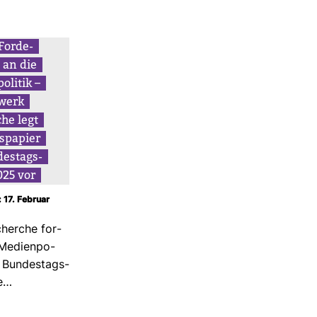
For­de­
 an die
o­litik –
­werk
he legt
ns­pa­pier
des­tags­
025 vor
: 17. Februar
herche for­
Medi­en­po­
r Bun­des­tags­
e…