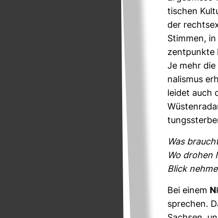
ti­schen Kul
der rechts­e
Stimmen, in
zent­punkte 
Je mehr die 
na­lismus er
leidet auch d
Wüs­ten­rada
tungs­sterbe
Was braucht 
Wo drohen N
Blick nehm
Bei einem
N
spre­chen. D