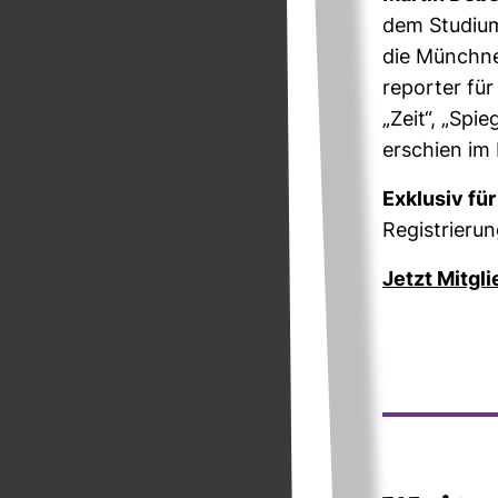
dem Stu­dium
die Münchner 
re­porter für
„Zeit“, „Spi
erschien im
Exklusiv fü
Regis­trie­run
Jetzt Mit­gl