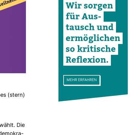
Wir sorgen
für Aus­
tausch und
ermög­li­chen
so kri­ti­sche
Refle­xion.
MEHR ERFAHREN
bes (stern)
wählt. Die
 demo­kra­