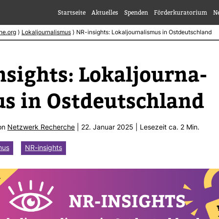
Startseite
Aktuelles
Spenden
Förderkuratorium
N
he.org
⟩
Lokaljournalismus
⟩
NR-insights: Lokaljournalismus in Ostdeutschland
nsights: Lokal­jour­na­
s in Ost­deutsch­land
von
Netz­werk Recherche
| 22. Januar 2025 | Lese­zeit ca. 2 Min.
mus
NR-insights