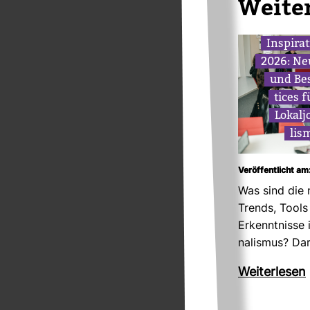
Wei­te
Inspi­ra
2026: Ne
und Bes
tices 
Lokal­j
lis
Veröffentlicht am
Was sind die 
Trends, Tools
Erkennt­nisse 
na­lismus? D
Wei­ter­lesen