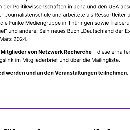
 der Poli­tik­wis­sen­schaften in Jena und den USA abso
Jour­na­lis­ten­schule und arbei­tete als Res­sort­leiter
 die Funke Medi­en­gruppe in Thü­ringen sowie frei­be­ruf
egel“ und andere. Sein neues Buch „Deutsch­land der 
 März 2024.
r Mit­glieder von Netz­werk Recherche
– diese erhalte
gs­link im Mit­glie­der­brief und über die Mai­ling­liste.
ied werden
und an den Ver­an­stal­tungen teil­nehmen.