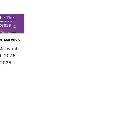
ts: The
reeze
13. Mai 2025
Mitt­woch,
ab 20:15
 2025,