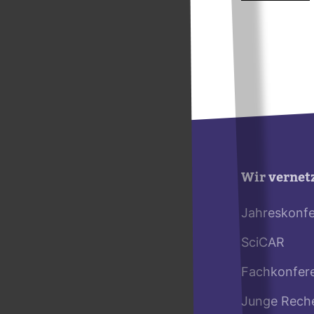
Wir vernet
Jahreskonf
SciCAR
Fachkonfer
Junge Rech