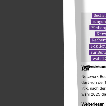
Sechs 
rungen
Medi­en­p
Netz
Recherc
Posi­ti­o
zur Bun­
wahl 2
Veröffentlicht am
2025
Netz­werk Rec
dert von der 
litik, nach de
wahl 2025 di
Wei­ter­lesen