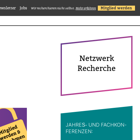
ewsletter
Jobs
Mitglied werden
Wir recherchieren nicht selbst.
Mehr erfahren
Netz­werk
Recherche
JAHRES-​ UND FACH­KON­
FE­RENZEN: