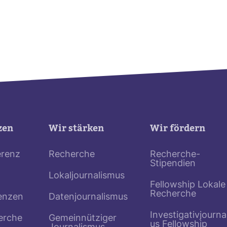
zen
Wir stärken
Wir fördern
erenz
Recherche
Recherche-
Stipendien
Lokaljournalismus
Fellowship Lokale
Recherche
enzen
Datenjournalismus
Investigativjourna
erche
Gemeinnütziger
us Fellowship