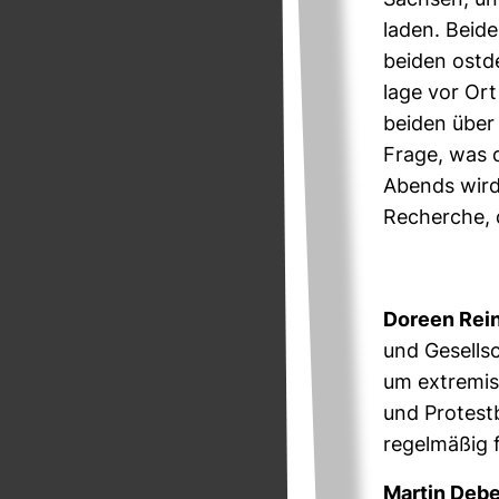
Sachsen, und
laden. Beide
beiden ost­d
lage vor Ort
beiden über 
Frage, was d
Abends wird
Recherche, d
Doreen Rein
und Gesell­s
um extre­mis
und Pro­test
regel­mäßig f
Martin Deb