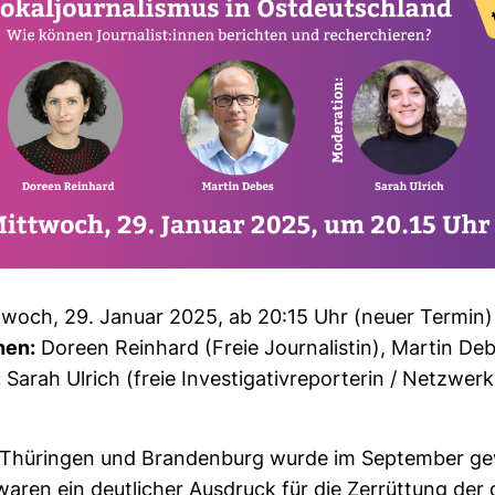
­woch, 29. Januar 2025, ab 20:15 Uhr (neuer Termin)
nen:
Doreen Rein­hard (Freie Jour­na­listin), Martin De
:
Sarah Ulrich (freie Inves­ti­ga­tiv­re­por­terin / Netz­werk
 Thü­ringen und Bran­den­burg wurde im Sep­tember ge
aren ein deut­li­cher Aus­druck für die Zer­rüt­tung der