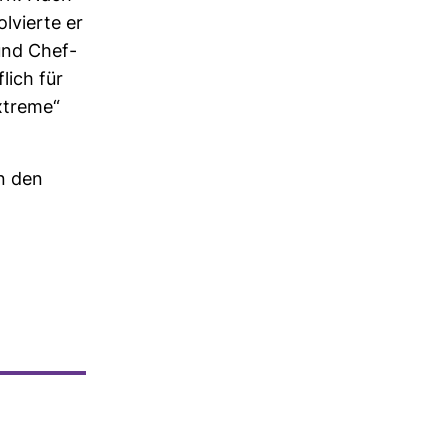
l­vierte er
 und Chef­
­lich für
Extreme“
n den