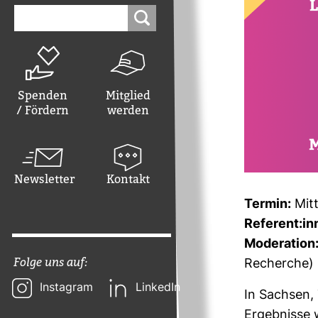
Suchen
nach:
Spenden
Mitglied
/ Fördern
werden
Newsletter
Kontakt
Termin:
Mitt
Refe­rent:in
Mode­ra­tion
Folge uns auf:
Recherche)
Instagram
LinkedIn
In Sachsen,
Ergeb­nisse w