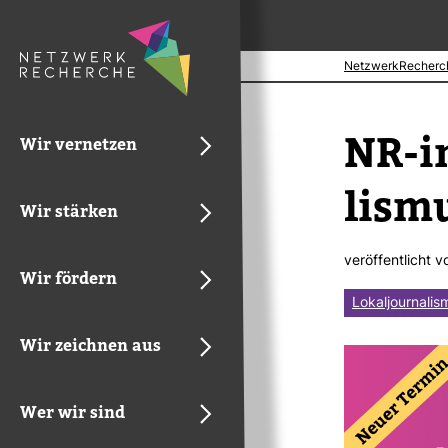
NetzwerkRecherc
NR-​i
Wir vernetzen
lismu
Wir stärken
ver­öf­fent­licht 
Wir fördern
Lokaljournalis
Wir zeichnen aus
Wer wir sind