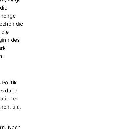
n, ein­ge­
die
Gemenge­
e­chen die
 die
eginn des
erk
n.
 Politik
es dabei
ra­tionen
onen, u.a.
ern. Nach