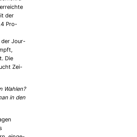
 erreichte
it der
,4 Pro­
 der Jour­
mpft,
t. Die
ucht Zei­
sen Wahlen?
man in den
agen
s