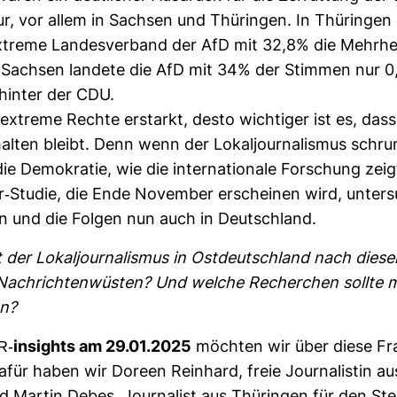
tur, vor allem in Sachsen und Thü­ringen. In Thü­ringen
x­treme Lan­des­ver­band der AfD mit 32,8% die Mehr­he
 Sachsen lan­dete die AfD mit 34% der Stimmen nur 0
hinter der CDU.
extreme Rechte erstarkt, desto wich­tiger ist es, dass
halten bleibt. Denn wenn der Lokal­jour­na­lismus schru
ie Demo­kratie, wie die inter­na­tio­nale For­schung zeig
r-​Studie, die Ende November erscheinen wird, unter­s
n und die Folgen nun auch in Deutsch­land.
der Lokal­jour­na­lismus in Ost­deutsch­land nach die
ach­rich­ten­wüsten? Und welche Recher­chen sollte 
en?
R-​insights am 29.01.2025
möchten wir über diese Fr
afür haben wir Doreen Rein­hard, freie Jour­na­listin au