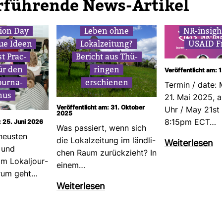
r­füh­rende News-​Artikel
­tion Day
Leben ohne
NR-​insigh
ue Ideen
Lokal­zei­tung?
USAID F
t Prac­
Bericht aus Thü­
für den
ringen
Veröffentlicht am: 
our­na­
erschienen
Termin / date: 
mus
21. Mai 2025, 
Veröffentlicht am: 31. Oktober
Uhr / May 21st
2025
8:15pm ECT…
: 25. Juni 2026
Was pas­siert, wenn sich
neusten
die Lokal­zei­tung im länd­li­
Wei­ter­lesen
 und
chen Raum zurück­zieht? In
im Lokal­jour­
einem…
arum geht…
Wei­ter­lesen