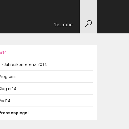
Termine
nr14
nr-Jahreskonferenz 2014
Programm
Blog nr14
Pad14
Pressespiegel