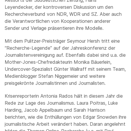
Ressorts der Süddeutschen Zeitung, Hans
Leyendecker, der kontroversen Diskussion um den
Rechercheverbund von NDR, WDR und SZ. Aber auch
die Verantwortlichen von Kooperationen anderer
Sender und Verlage präsentieren ihre Modelle.
Mit dem Pulitzer-Preisträger Seymour Hersh tritt eine
“Recherche-Legende” auf der Jahreskonferenz der
Journalistenvereinigung auf. Ebenfalls dabei sind u.a. die
Mother-Jones-Chefredakteurin Monika Bäuerlein,
Undercover-Spezialist Günter Wallraff mit seinem Team,
Medienblogger Stefan Niggemeier und weitere
preisgekrönte Journalistinnen und Journalisten.
Krisenreporterin Antonia Rados hält in diesem Jahr die
Rede zur Lage des Journalismus. Laura Poitras, Luke
Harding, Jacob Appelbaum und Sarah Harrison
berichten, wie die Enthüllungen von Edgar Snowden ihre
journalistische Arbeit verändert haben. Daran angelehnt