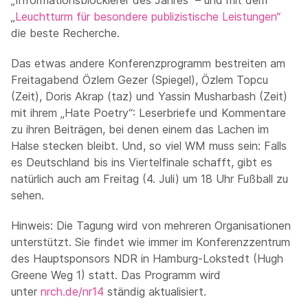
„Informationsblockierer des Jahres“ – und mit dem
„
Leuchtturm für besondere publizistische Leistungen“
die beste Recherche.
Das etwas andere Konferenzprogramm bestreiten am
Freitagabend Özlem Gezer (Spiegel), Özlem Topcu
(Zeit), Doris Akrap (taz) und Yassin Musharbash (Zeit)
mit ihrem „Hate Poetry“: Leserbriefe und Kommentare
zu ihren Beiträgen, bei denen einem das Lachen im
Halse stecken bleibt. Und, so viel WM muss sein: Falls
es Deutschland bis ins Viertelfinale schafft, gibt es
natürlich auch am Freitag (4. Juli) um 18 Uhr Fußball zu
sehen.
Hinweis: Die Tagung wird von mehreren Organisationen
unterstützt. Sie findet wie immer im Konferenzzentrum
des Hauptsponsors NDR in Hamburg-Lokstedt (Hugh
Greene Weg 1) statt. Das Programm wird
unter
nrch.de/nr14
ständig aktualisiert.