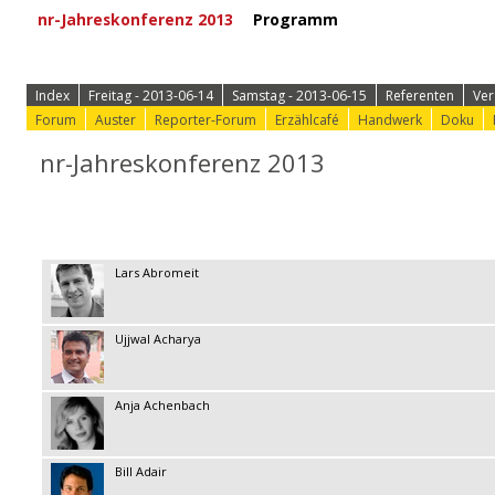
nr-Jahreskonferenz 2013
Programm
⟩ Zur Anmeld
Index
Freitag - 2013-06-14
Samstag - 2013-06-15
Referenten
Ver
Forum
Auster
Reporter-Forum
Erzählcafé
Handwerk
Doku
nr-Jahreskonferenz 2013
Lars Abromeit
Ujjwal Acharya
Anja Achenbach
Bill Adair