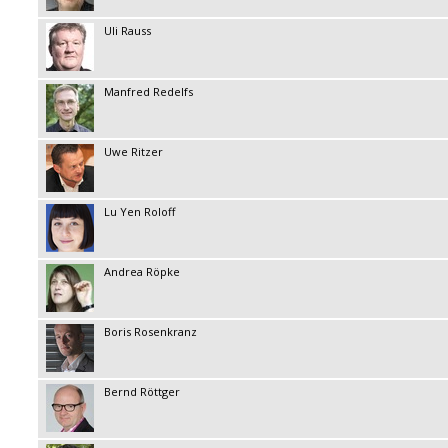
Uli Rauss
Manfred Redelfs
Uwe Ritzer
Lu Yen Roloff
Andrea Röpke
Boris Rosenkranz
Bernd Röttger