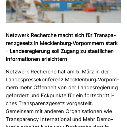
Netz­werk Recherche macht sich für Trans­pa­
renz­ge­setz in Meck­len­burg-​Vor­pom­mern stark
–
Lan­des­re­gie­rung soll Zugang zu staat­li­chen
Infor­ma­tionen erleich­tern
Netz­werk Recherche hat am 5. März in der
Lan­des­pres­se­kon­fe­renz Meck­len­burg-​Vor­pom­
mern mehr Offen­heit von der Lan­des­re­gie­rung
gefor­dert und Eck­punkte für ein fort­schritt­li­
ches Trans­pa­renz­ge­setz vor­ge­stellt.
Gemeinsam mit anderen Orga­ni­sa­tionen wie
Trans­pa­rency Inter­na­tional und Mehr Demo­