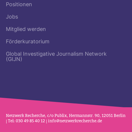
Positionen
Jobs
Mitglied werden
Förderkuratorium
Global Investigative Journalism Network
(GIJN)
Netz­werk Recherche, c/o Publix, Her­mannstr. 90, 12051 Berlin
| Tel: 030 49 85 40 12 |
info@netz­werk­re­cherche.de