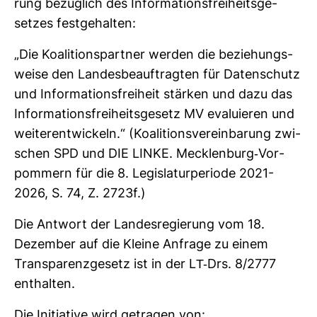
rung bezüg­lich des Infor­ma­ti­ons­frei­heits­ge­
setzes fest­ge­halten:
„Die Koali­ti­ons­partner werden die bezie­hungs­
weise den Lan­des­be­auf­tragten für Daten­schutz
und Infor­ma­ti­ons­frei­heit stärken und dazu das
Infor­ma­ti­ons­frei­heits­ge­setz MV eva­lu­ieren und
wei­ter­ent­wi­ckeln.“ (Koali­ti­ons­ver­ein­ba­rung zwi­
schen SPD und DIE LINKE. Meck­len­burg-​Vor­
pom­mern für die 8. Legis­la­tur­pe­riode 2021-
2026, S. 74, Z. 2723f.)
Die Ant­wort der Lan­des­re­gie­rung vom 18.
Dezember auf die Kleine Anfrage zu einem
Trans­pa­renz­ge­setz ist in der LT-​Drs. 8/2777
ent­halten.
Die Initia­tive wird getragen von: