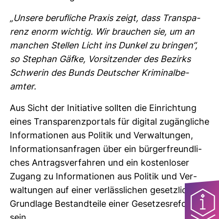
„Unsere beruf­liche Praxis zeigt, dass Trans­pa­
renz enorm wichtig. Wir brau­chen sie, um an
man­chen Stellen Licht ins Dunkel zu bringen“,
so Ste­phan Gäfke, Vor­sit­zender des Bezirks
Schwerin des Bunds Deut­scher Kri­mi­nal­be­
amter.
Aus Sicht der Initia­tive sollten die Ein­rich­tung
eines Trans­pa­renz­por­tals für digital zugäng­liche
Infor­ma­tionen aus Politik und Ver­wal­tungen,
Infor­ma­ti­ons­an­fragen über ein bür­ger­freund­li­
ches Antrags­ver­fahren und ein kos­ten­loser
Zugang zu Infor­ma­tionen aus Politik und Ver­
wal­tungen auf einer ver­läss­li­chen gesetz­li­chen
Grund­lage Bestand­teile einer Geset­zes­re­form
sein.