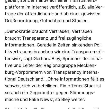
geben, son­dern aktiv auf einer Trans­pa­renz­
platt­form im Internet ver­öf­fent­lich, z.B. alle Ver­
träge der öffent­li­chen Hand ab einer gewissen
Grö­ßen­ord­nung, Gut­achten und Stu­dien.
„Demo­kratie braucht Ver­trauen, Ver­trauen
braucht Trans­pa­renz und frei zugäng­liche
Infor­ma­tionen. Gerade in Zeiten sin­kenden Poli­
tik­ver­trauens brau­chen wir eine Trans­pa­renz­of­
fen­sive“, sagt Ger­hard Bley, Spre­cher der Initia­
tive und Leiter der Regio­nal­gruppe Meck­len­
burg-​Vor­pom­mern von Trans­pa­rency Inter­na­
tional Deutsch­land. „Ohne Infor­ma­tionen fällt es
schwer, sich zu betei­ligen. Ein offener Staat ist
so auch ein Gegen­mittel gegen Stim­mungs­
mache und Fake News“, so Bley weiter.