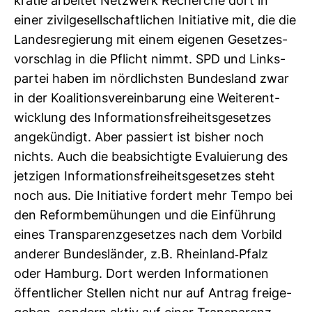
kratie arbeitet Netz­werk Recherche dort in
einer zivil­ge­sell­schaft­li­chen Initia­tive mit, die die
Lan­des­re­gie­rung mit einem eigenen Geset­zes­
vor­schlag in die Pflicht nimmt. SPD und Links­
partei haben im nörd­lichsten Bun­des­land zwar
in der Koali­ti­ons­ver­ein­ba­rung eine Wei­ter­ent­
wick­lung des Infor­ma­ti­ons­frei­heits­ge­setzes
ange­kün­digt. Aber pas­siert ist bisher noch
nichts. Auch die beab­sich­tigte Eva­lu­ie­rung des
jet­zigen Infor­ma­ti­ons­frei­heits­ge­setzes steht
noch aus. Die Initia­tive for­dert mehr Tempo bei
den Reform­be­mü­hungen und die Ein­füh­rung
eines Trans­pa­renz­ge­setzes nach dem Vor­bild
anderer Bun­des­länder, z.B. Rhein­land-​Pfalz
oder Ham­burg. Dort werden Infor­ma­tionen
öffent­li­cher Stellen nicht nur auf Antrag frei­ge­