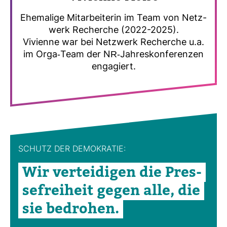
Ehe­ma­lige Mit­ar­bei­terin im Team von Netz­
werk Recherche (2022-2025).
Vivi­enne war bei Netz­werk Recherche u.a.
im Orga-​Team der NR-​Jah­res­kon­fe­renzen
enga­giert.
SCHUTZ DER DEMO­KRATIE:
Wir ver­tei­digen die Pres­
se­frei­heit gegen alle, die
sie bedrohen.