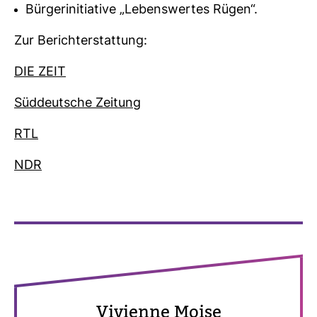
Bürgerinitiative „Lebenswertes Rügen“.
Zur Bericht­erstat­tung:
DIE ZEIT
Süd­deut­sche Zei­tung
RTL
NDR
Vivi­enne Moise