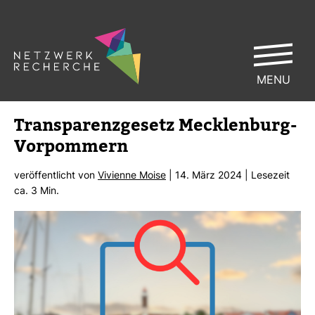
MENU
Trans­pa­renz­ge­setz Meck­len­burg-​
Vor­pom­mern
ver­öf­fent­licht von
Vivi­enne Moise
| 14. März 2024 | Lese­zeit
ca. 3 Min.