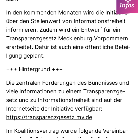
Infos
In den kom­menden Monaten wird die Initia­tive
über den Stel­len­wert von Infor­ma­ti­ons­frei­heit
infor­mieren. Zudem wird ein Ent­wurf für ein
Trans­pa­renz­ge­setz Meck­len­burg-​Vor­pom­mern
erar­beitet. Dafür ist auch eine öffent­liche Betei­
li­gung geplant.
+++ Hin­ter­grund +++
Die zen­tralen For­de­rungen des Bünd­nisses und
viele Infor­ma­tionen zu einem Trans­pa­renz­ge­
setz und zu Infor­ma­ti­ons­frei­heit sind auf der
Inter­net­seite der Initia­tive ver­fügbar:
https://trans­pa­renz­ge­setz-​mv.de
Im Koali­ti­ons­ver­trag wurde fol­gende Ver­ein­ba­