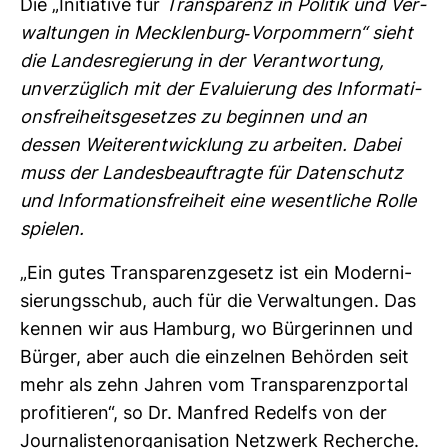
Die „Initia­tive für
Trans­pa­renz in Politik und Ver­
wal­tungen in Meck­len­burg-​Vor­pom­mern“ sieht
die Lan­des­re­gie­rung in der Ver­ant­wor­tung,
unver­züg­lich mit der Eva­lu­ie­rung des Infor­ma­ti­
ons­frei­heits­ge­setzes zu beginnen und an
dessen Wei­ter­ent­wick­lung zu arbeiten. Dabei
muss der Lan­des­be­auf­tragte für Daten­schutz
und Infor­ma­ti­ons­frei­heit eine wesent­liche Rolle
spielen.
„Ein gutes Trans­pa­renz­ge­setz ist ein Moder­ni­
sie­rungs­schub, auch für die Ver­wal­tungen. Das
kennen wir aus Ham­burg, wo Bür­ge­rinnen und
Bürger, aber auch die ein­zelnen Behörden seit
mehr als zehn Jahren vom Trans­pa­renz­portal
pro­fi­tieren“, so Dr. Man­fred Redelfs von der
Jour­na­lis­ten­or­ga­ni­sa­tion Netz­werk Recherche.