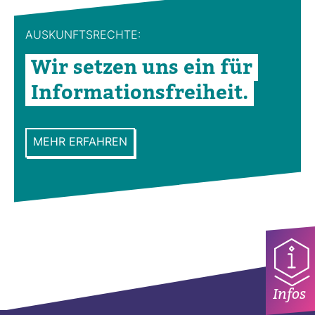
AUS­KUNFTS­RECHTE:
Wir setzen uns ein für
Infor­ma­ti­ons­frei­heit.
MEHR ERFAHREN
Infos