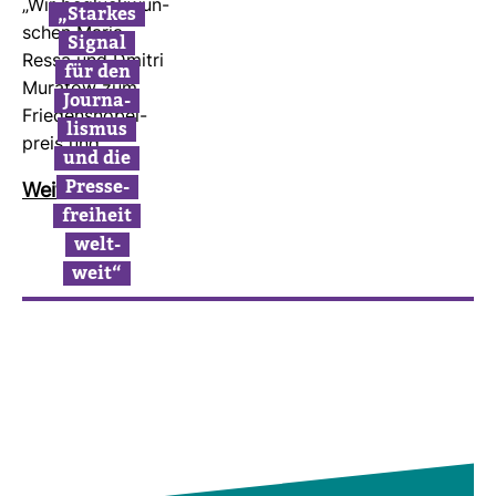
„Wir beglück­wün­
„Starkes
schen Maria
Signal
Ressa und Dmitri
für den
Muratow zum
Jour­na­
Frie­dens­no­bel­
lismus
preis und…
und die
Pres­se­
Wei­ter­lesen
frei­heit
welt­
weit“