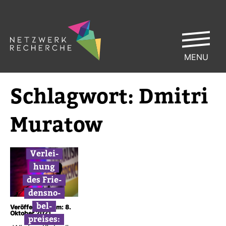
MENU
Schlag­wort:
Dmitri
Muratow
Ver­lei­
hung
des Frie­
dens­no­
bel­
Veröffentlicht am: 8.
Oktober 2021
preises: