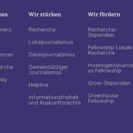
zen
Wir stärken
Wir fördern
erenz
Recherche
Recherche-
Stipendien
Lokaljournalismus
Fellowship Lokale
Recherche
enzen
Datenjournalismus
Investigativjourna
erche
Gemeinnütziger
us Fellowship
Journalismus
Day
Grow-Stipendien
Helpline
Greenhouse
Informationsfreiheit
Fellowship
und Auskunftsrechte