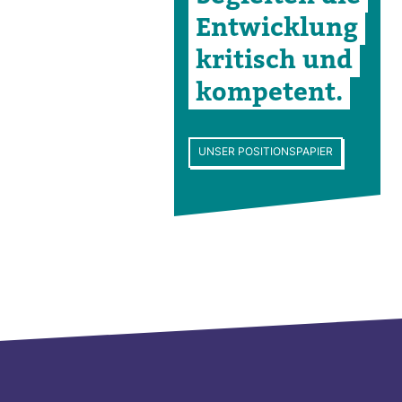
Ent­wick­lung
kri­tisch und
kom­pe­tent.
UNSER POSITIONSPAPIER