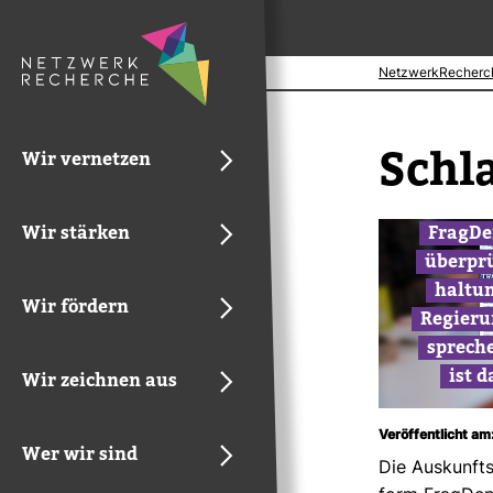
NetzwerkRecherc
Schl
Wir vernetzen
Wir stärken
Frag­De
über­pr
hal­tu
Wir fördern
Regie­ru
spre­ch
ist d
Wir zeichnen aus
Veröffentlicht am
Wer wir sind
Die Aus­kunfts­