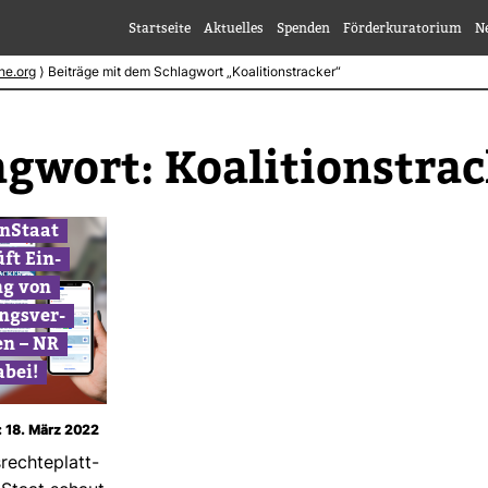
Startseite
Aktuelles
Spenden
Förderkuratorium
N
he.org
⟩
Beiträge mit dem Schlagwort „Koalitionstracker“
ag­wort:
Koali­ti­ons­tra­
n­Staat
üft Ein­
ng von
ngs­ver­
en – NR
abei!
: 18. März 2022
rech­te­platt­