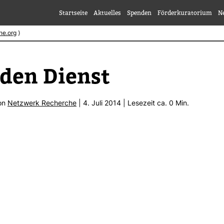
Startseite
Aktuelles
Spenden
Förderkuratorium
N
he.org
⟩
 den Dienst
von
Netz­werk Recherche
| 4. Juli 2014 | Lese­zeit ca. 0 Min.