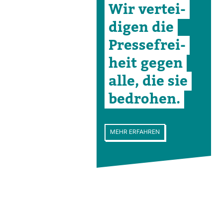
Wir ver­tei­
digen die
Pres­se­frei­
heit gegen
alle, die sie
bedrohen.
MEHR ERFAHREN