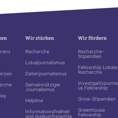
zen
Wir stärken
Wir fördern
erenz
Recherche
Recherche-
Stipendien
Lokaljournalismus
Fellowship Lokale
Recherche
enzen
Datenjournalismus
Investigativjourna
erche
Gemeinnütziger
us Fellowship
Journalismus
Day
Grow-Stipendien
Helpline
Greenhouse
Informationsfreiheit
Fellowship
und Auskunftsrechte