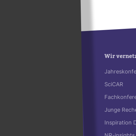
Wir vernet
Jahreskonf
SciCAR
Fachkonfer
Junge Rech
Inspiration 
NR-insights