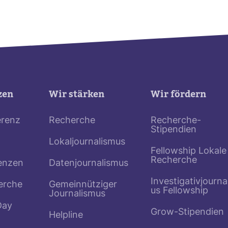
zen
Wir stärken
Wir fördern
erenz
Recherche
Recherche-
Stipendien
Lokaljournalismus
Fellowship Lokale
Recherche
enzen
Datenjournalismus
Investigativjourna
erche
Gemeinnütziger
us Fellowship
Journalismus
Day
Grow-Stipendien
Helpline