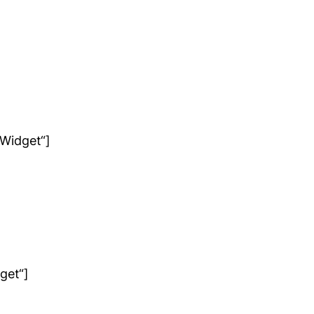
_Widget“]
get“]