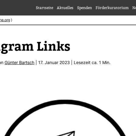
Startseite
Aktuelles
Spenden
Förderkuratorium
N
he.org
⟩
a­gram Links
von
Günter Bartsch
| 17. Januar 2023 | Lese­zeit ca. 1 Min.