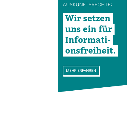
AUS­KUNFTS­RECHTE:
Wir setzen
uns ein für
Infor­ma­ti­
ons­frei­heit.
MEHR ERFAHREN