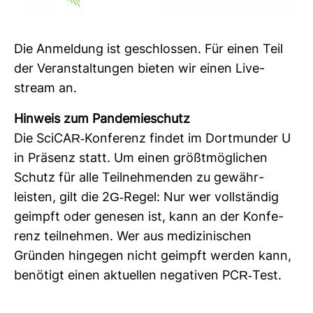
Die Anmel­dung ist geschlossen. Für einen Teil
der Ver­an­stal­tungen bieten wir einen Live­
stream an.
Hin­weis zum Pan­de­mie­schutz
Die SciCAR-​Kon­fe­renz findet im Dort­munder U
in Prä­senz statt. Um einen größt­mög­li­chen
Schutz für alle Teil­neh­menden zu gewähr­
leisten, gilt die 2G-​Regel: Nur wer voll­ständig
geimpft oder genesen ist, kann an der Kon­fe­
renz teil­nehmen. Wer aus medi­zi­ni­schen
Gründen hin­gegen nicht geimpft werden kann,
benö­tigt einen aktu­ellen nega­tiven PCR-​Test.