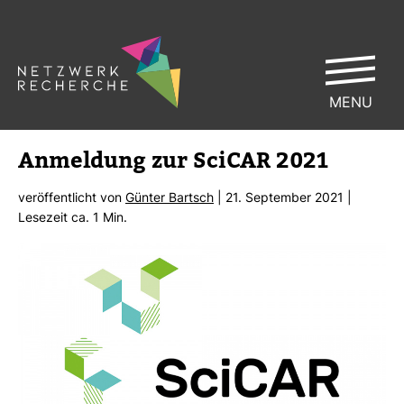
MENU
Anmel­dung zur SciCAR 2021
ver­öf­fent­licht von
Günter Bartsch
| 21. Sep­tember 2021 |
Lese­zeit ca. 1 Min.