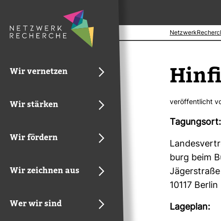
NetzwerkRecherc
Hin­
Wir vernetzen
ver­öf­fent­licht 
Wir stärken
Tagungsort:
Wir fördern
Lan­des­ver­
burg beim B
Wir zeichnen aus
Jäger­straße
10117 Berlin
Wer wir sind
Lage­plan: