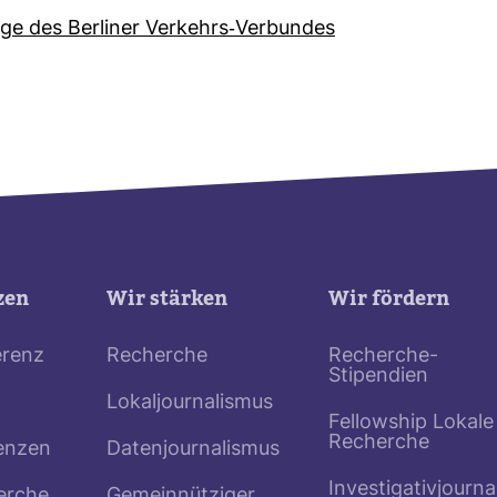
e des Ber­liner Ver­kehrs-​Ver­bundes
zen
Wir stärken
Wir fördern
erenz
Recherche
Recherche-
Stipendien
Lokaljournalismus
Fellowship Lokale
Recherche
enzen
Datenjournalismus
Investigativjourna
erche
Gemeinnütziger