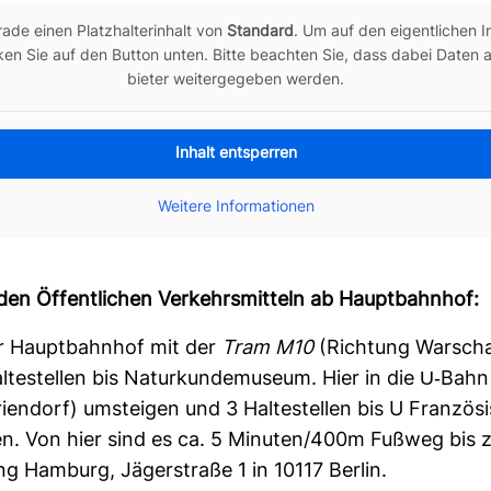
de einen Platz­hal­ter­in­halt von
Stan­dard
. Um auf den eigent­li­chen 
­cken Sie auf den Button unten. Bitte beachten Sie, dass dabei Daten an
bieter wei­ter­ge­geben werden.
Inhalt entsperren
Wei­tere Infor­ma­tionen
den Öffent­li­chen Ver­kehrs­mit­teln ab Haupt­bahnhof:
er Haupt­bahnhof mit der
Tram M10
(Rich­tung War­sch
­te­stellen bis Natur­kun­de­mu­seum. Hier in die U-​Bah
i­en­dorf) umsteigen und 3 Hal­te­stellen bis U Fran­zö­si
en. Von hier sind es ca. 5 Minuten/400m Fußweg bis 
ung Ham­burg, Jäger­straße 1 in 10117 Berlin.