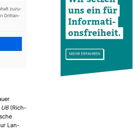
uns ein für
Inhalt zuzu­
 Dritt­an­
Infor­ma­ti­
ons­frei­heit.
MEHR ERFAHREN
auer
n
U6
(Rich­
­sche
zur Lan­