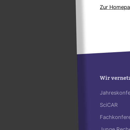
Zur Home­pag
Wir vernet
Jahreskonf
SciCAR
Fachkonfer
Junge Rech