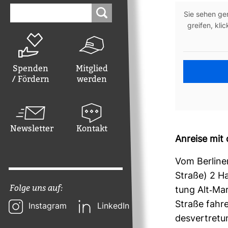
Suchen
nach:
Sie sehen gera
greifen, kli
Spenden
Mitglied
/ Fördern
werden
Newsletter
Kontakt
Anreise mit 
Vom Ber­lin
Straße) 2 Hal
Folge uns auf:
tung Alt-​Mar
Straße fahr
Instagram
LinkedIn
des­ver­tre­t