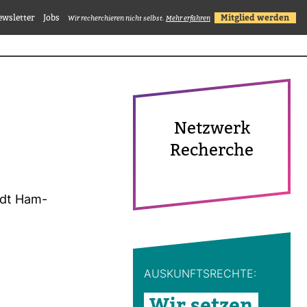
ewsletter
Jobs
Mitglied werden
Wir recherchieren nicht selbst.
Mehr erfahren
Netz­werk
Recherche
tadt Ham­
AUS­KUNFTS­RECHTE:
Wir setzen