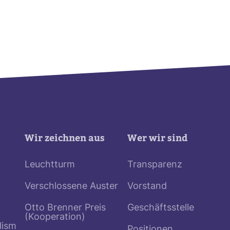
Wir zeichnen aus
Wer wir sind
Leuchtturm
Transparenz
Verschlossene Auster
Vorstand
Otto Brenner Preis
Geschäftsstelle
(Kooperation)
lism
Positionen