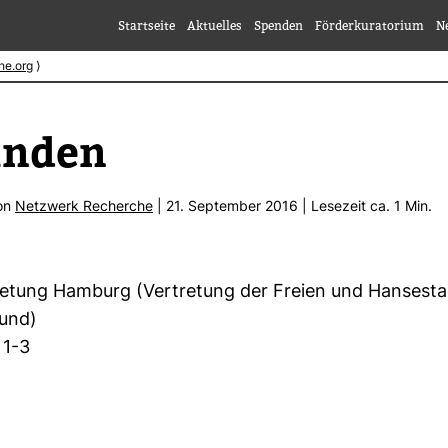
Startseite
Aktuelles
Spenden
Förderkuratorium
N
he.org
⟩
finden
von
Netz­werk Recherche
| 21. Sep­tember 2016 | Lese­zeit ca. 1 Min.
tre­tung Ham­burg (Ver­tre­tung der Freien und Han­se­s
und)
 1-3