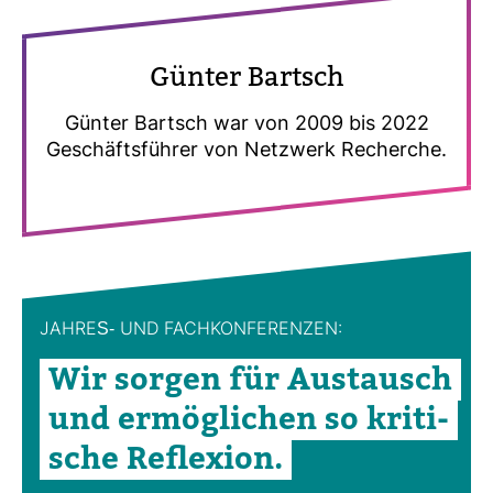
Günter Bartsch
Günter Bartsch war von 2009 bis 2022
Geschäfts­führer von Netz­werk Recherche.
JAHRES-​ UND FACH­KON­FE­RENZEN:
Wir sorgen für Aus­tausch
und ermög­li­chen so kri­ti­
sche Refle­xion.