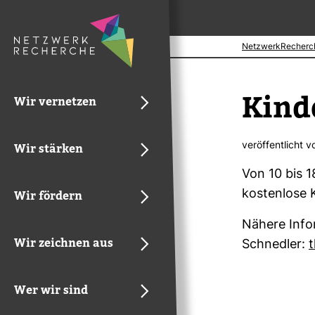
NetzwerkRecherc
Kin­d
Wir vernetzen
ver­öf­fent­licht 
Wir stärken
Von 10 bis 1
kos­ten­lose
Wir fördern
Nähere Info
Wir zeichnen aus
Schnedler:
Wer wir sind