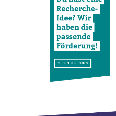
Recherche-​
Idee? Wir
haben die
pas­sende
För­de­rung!
ZU DEN STIPENDIEN