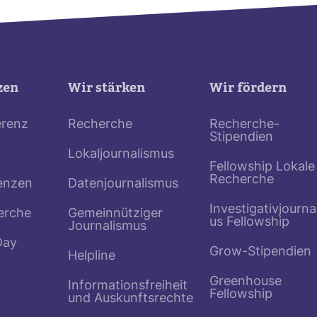
zen
Wir stärken
Wir fördern
erenz
Recherche
Recherche-
Stipendien
Lokaljournalismus
Fellowship Lokale
Recherche
enzen
Datenjournalismus
Investigativjourna
erche
Gemeinnütziger
us Fellowship
Journalismus
Day
Grow-Stipendien
Helpline
Greenhouse
Informationsfreiheit
Fellowship
und Auskunftsrechte