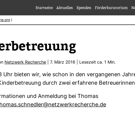
Startseite
Aktuelles
Spenden
Förderkuratorium
N
he.org
⟩
er­be­treuung
von
Netz­werk Recherche
| 7. März 2016 | Lese­zeit ca. 1 Min.
8 Uhr bieten wir, wie schon in den ver­gan­genen Jahr
 Kin­der­be­treuung durch zwei erfah­rene Betreue­rinnen
r­ma­tionen und Anmel­dung bei Thomas
thomas.schnedler@netz­werk­re­cherche.de