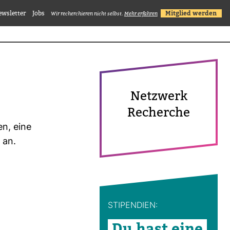
ewsletter
Jobs
Mitglied werden
Wir recherchieren nicht selbst.
Mehr erfahren
Netz­werk
Recherche
en, eine
 an.
STI­PEN­DIEN:
Du hast eine