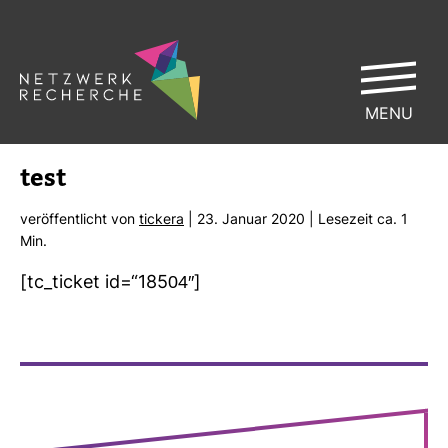
MENU
test
ver­öf­fent­licht von
tickera
| 23. Januar 2020 | Lese­zeit ca. 1
Min.
[tc_ticket id=“18504″]