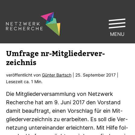
MENU
Umfrage nr-​Mit­glie­der­ver­
zeichnis
ver­öf­fent­licht von
Günter Bartsch
| 25. Sep­tember 2017 |
Lese­zeit ca. 1 Min.
Die Mit­glie­der­ver­samm­lung von Netz­werk
Recherche hat am 9. Juni 2017 den Vor­stand
damit beauf­tragt, einen Vor­schlag für ein Mit­
glie­der­ver­zeichnis zu erar­beiten. Es soll die Ver­
net­zung unter­ein­ander erleich­tern. Mit Hilfe fol­