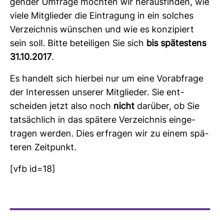
gender Umfrage möchten wir her­aus­finden, wie
viele Mit­glieder die Ein­tra­gung in ein sol­ches
Ver­zeichnis wün­schen und wie es kon­zi­piert
sein soll. Bitte betei­ligen Sie sich
bis spä­tes­tens
31.10.2017
.
Es han­delt sich hierbei nur um eine Vor­ab­frage
der Inter­essen unserer Mit­glieder. Sie ent­
scheiden jetzt also noch
nicht
dar­über, ob Sie
tat­säch­lich in das spä­tere Ver­zeichnis ein­ge­
tragen werden. Dies erfragen wir zu einem spä­
teren Zeit­punkt.
[vfb id=18]