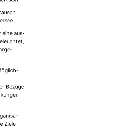
ich sein.
­tausch
bersee.
r eine aus­
beleuchtet,
hr­ge­
ög­lich­
k
der Bezüge
än­kungen
a­ni­sa­
e Ziele