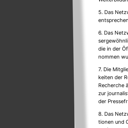
Wei­ter­bil­d
5. Das Netz­
ent­spre­chen
6. Das Netz­
ser­ge­wöhn­
die in der Öf
nommen wu
7. Die Mit­g
keiten der R
Recherche ä
zur jour­na­
der Pres­se­fr
8. Das Netz­
tionen und G