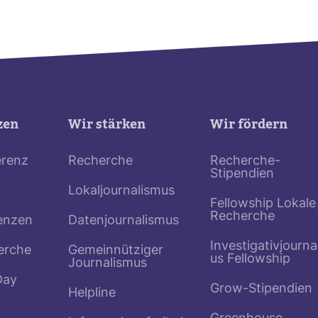
zen
Wir stärken
Wir fördern
erenz
Recherche
Recherche-
Stipendien
Lokaljournalismus
Fellowship Lokale
Recherche
enzen
Datenjournalismus
Investigativjourna
erche
Gemeinnütziger
us Fellowship
Journalismus
Day
Grow-Stipendien
Helpline