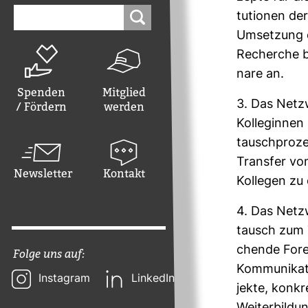
Suchen
tu­tionen der
nach:
Umset­zung e
Recherche b
nare an.
Spenden
Mitglied
3. Das Netz­
/ Fördern
werden
Kol­le­ginne
tausch­proze
Transfer von
Newsletter
Kontakt
Kol­legen zu 
4. Das Netz­
tausch zum T
chende Foren
Folge uns auf:
Kom­mu­ni­ka
Instagram
LinkedIn
jekte, kon­k