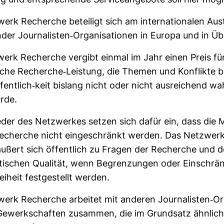
ung und ent­spre­chende Ser­vice­an­ge­bote soll hier mög­l
werk Recherche betei­ligt sich am inter­na­tio­nalen Aus
der Jour­na­listen-​Orga­ni­sa­tionen in Europa und in Ü
werk Recherche ver­gibt einmal im Jahr einen Preis fü
liche Recherche-​Leis­tung, die Themen und Kon­flikte 
fent­lich-​keit bis­lang nicht oder nicht aus­rei­chend wa
rde.
lieder des Netz­werkes setzen sich dafür ein, dass die M
echerche nicht ein­ge­schränkt werden. Das Netz­wer
ußert sich öffent­lich zu Fragen der Recherche und 
lis­ti­schen Qua­lität, wenn Begren­zungen oder Ein­schr
ei­heit fest­ge­stellt werden.
werk Recherche arbeitet mit anderen Jour­na­listen-​Org
ewerk­schaften zusammen, die im Grund­satz ähn­lich