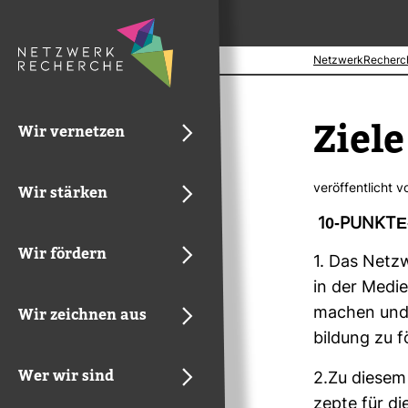
NetzwerkRecherc
Ziele
Wir vernetzen
ver­öf­fent­licht 
Wir stärken
10-​PUNKT
Wir fördern
1. Das Netz­w
in der Medie
Wir zeichnen aus
machen und d
bil­dung zu f
Wer wir sind
2.Zu diesem 
zepte für die