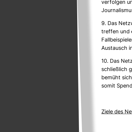
ver­folgen u
Jour­na­lism
9. Das Netz­
treffen und 
Fall­bei­spie
Aus­tausch 
10. Das Netz
schließ­lich
bemüht sich 
somit Spende
Ziele des N