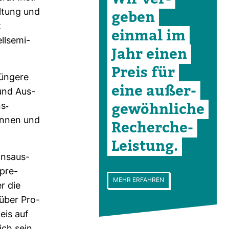
al­tung und
geben
k
einmal im
­se­mi­
Jahr einen
Preis für
ün­gere
eine außer­
 und Aus­
ge­wöhn­liche
s-​
ginnen und
Recherche-​
Leis­tung.
ns­aus­
spre­
MEHR ERFAHREN
r die
 über Pro­
eis auf