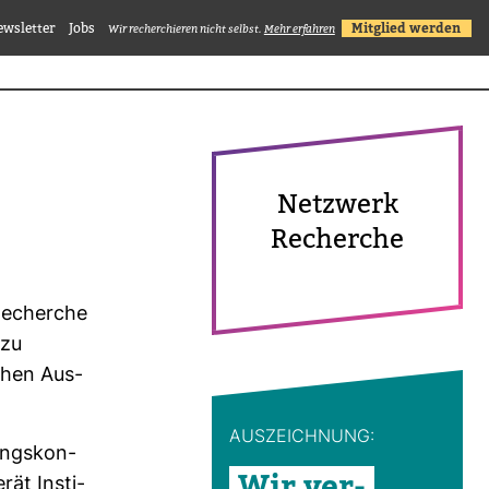
ewsletter
Jobs
Mitglied werden
Wir recherchieren nicht selbst.
Mehr erfahren
Netz­werk
Recherche
e Recherche
 zu
schen Aus­
AUS­ZEICH­NUNG:
ungs­kon­
Wir ver­
rät Insti­