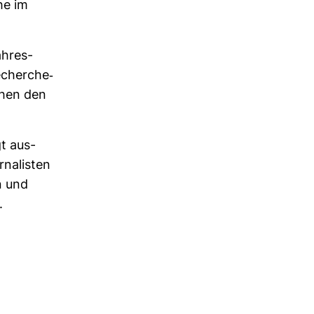
he im
h­res­
echerche-​
­chen den
gt aus­
na­listen
n und
.