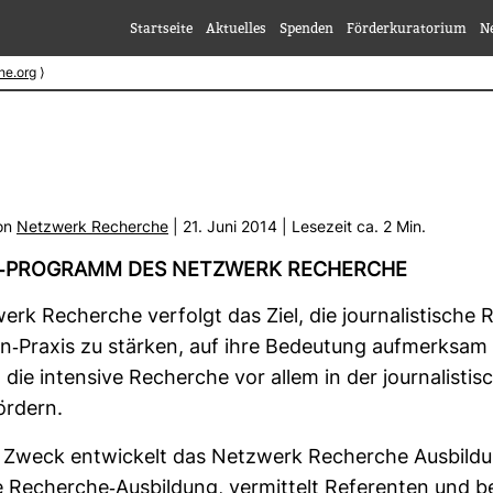
Startseite
Aktuelles
Spenden
Förderkuratorium
N
he.org
⟩
von
Netz­werk Recherche
| 21. Juni 2014 | Lese­zeit ca. 2 Min.
E-​PRO­GRAMM DES NETZ­WERK RECHERCHE
erk Recherche ver­folgt das Ziel, die jour­na­lis­ti­sch
n-​Praxis zu stärken, auf ihre Bedeu­tung auf­merksam
ie inten­sive Recherche vor allem in der jour­na­lis­ti­
ör­dern.
Zweck ent­wi­ckelt das Netz­werk Recherche Aus­bil­d
 Recherche-​Aus­bil­dung, ver­mit­telt Refe­renten und be