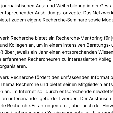
 jour­na­lis­ti­schen Aus- und Wei­ter­bil­dung in der Gest
nt­spre­chender Aus­bil­dungs­kon­zepte. Das Netz­wer
ietet zudem eigene Recherche-​Semi­nare sowie Modell
werk Recherche bietet ein Recherche-​Men­to­ring für j
n und Kol­legen an, um in einem inten­siven Bera­tungs-​
ß über jeweils ein Jahr einen ent­spre­chenden Wis­sen
 erfah­renen Recher­cheuren zu inter­es­sierten Kol­le­
orga­ni­sieren.
werk Recherche för­dert den umfas­senden Infor­ma­ti­o
hema Recherche und bietet seinen Mit­glie­dern ent­
 an. Im Internet soll durch ent­spre­chende news­lette
­tion unter­ein­ander geför­dert werden. Der Aus­tausch
rete Recherche-​Erfah­rungen etc. , aber auch der Hin­w