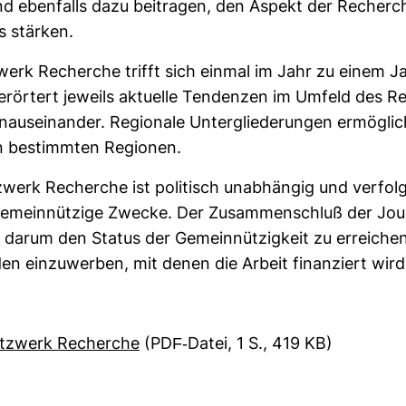
nd eben­falls dazu bei­tragen, den Aspekt der Recherc
us stärken.
werk Recherche trifft sich einmal im Jahr zu einem Ja
erör­tert jeweils aktu­elle Ten­denzen im Umfeld des R
­len­aus­ein­ander. Regio­nale Unter­glie­de­rungen ermög­li
in bestimmten Regionen.
­werk Recherche ist poli­tisch unab­hängig und ver­fol
 gemein­nüt­zige Zwecke. Der Zusam­men­schluß der Jour­
darum den Status der Gemein­nüt­zig­keit zu errei­che
n ein­zu­werben, mit denen die Arbeit finan­ziert wird
etz­werk Recherche
(PDF-​Datei, 1 S., 419 KB)