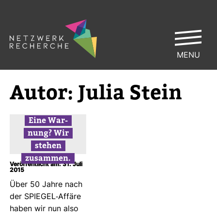
MENU
Autor:
Julia Stein
Eine War­
nung? Wir
stehen
zusammen.
Veröffentlicht am: 31. Juli
2015
Über 50 Jahre nach
der SPIEGEL-​Affäre
haben wir nun also