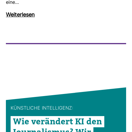
eine…
Wei­ter­lesen
KÜNST­LICHE INTEL­LI­GENZ:
Wie ver­än­dert KI den