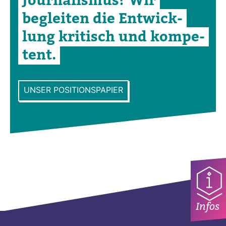
Jour­na­lismus? Wir
begleiten die Ent­wick­
lung kri­tisch und kom­pe­
tent.
UNSER POSITIONSPAPIER
Infos