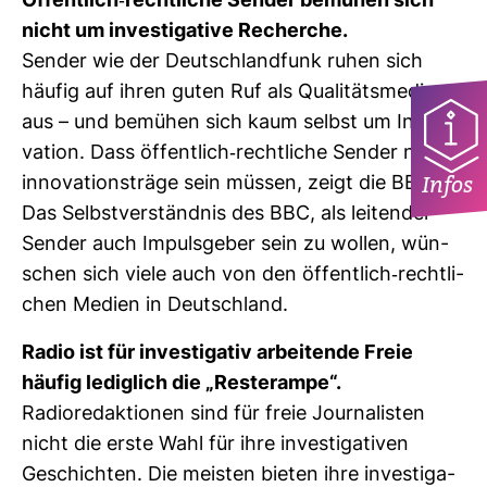
Öffent­lich-​recht­liche Sender bemühen sich
nicht um inves­ti­ga­tive Recherche.
Sender wie der Deutsch­land­funk ruhen sich
häufig auf ihren guten Ruf als Qua­li­täts­me­dium
aus – und bemühen sich kaum selbst um Inno­
va­tion. Dass öffent­lich-​recht­liche Sender nicht
Infos
inno­va­ti­ons­träge sein müssen, zeigt die BBC.
Das Selbst­ver­ständnis des BBC, als lei­tender
Sender auch Impuls­geber sein zu wollen, wün­
schen sich viele auch von den öffent­lich-​recht­li­
chen Medien in Deutsch­land.
Radio ist für inves­ti­gativ arbei­tende Freie
häufig ledig­lich die „Reste­r­ampe“.
Radio­re­dak­tionen sind für freie Jour­na­listen
nicht die erste Wahl für ihre inves­ti­ga­tiven
Geschichten. Die meisten bieten ihre inves­ti­ga­