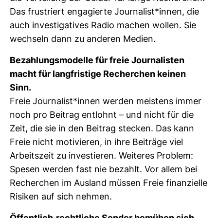
Das frus­triert enga­gierte Jour­na­list*innen, die
auch inves­ti­ga­tives Radio machen wollen. Sie
wech­seln dann zu anderen Medien.
Bezah­lungs­mo­delle für freie Jour­na­listen
macht für lang­fris­tige Recher­chen keinen
Sinn.
Freie Jour­na­list*innen werden meis­tens immer
noch pro Bei­trag ent­lohnt – und nicht für die
Zeit, die sie in den Bei­trag ste­cken. Das kann
Freie nicht moti­vieren, in ihre Bei­träge viel
Arbeits­zeit zu inves­tieren. Wei­teres Pro­blem:
Spesen werden fast nie bezahlt. Vor allem bei
Recher­chen im Aus­land müssen Freie finan­zi­elle
Risiken auf sich nehmen.