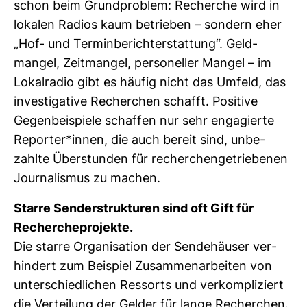
schon beim Grund­pro­blem: Recherche wird in
lokalen Radios kaum betrieben – son­dern eher
„Hof- und Ter­min­be­richt­erstat­tung“. Geld­
mangel, Zeit­mangel, per­so­neller Mangel – im
Lokal­radio gibt es häufig nicht das Umfeld, das
inves­ti­ga­tive Recher­chen schafft. Posi­tive
Gegen­bei­spiele schaffen nur sehr enga­gierte
Reporter*innen, die auch bereit sind, unbe­
zahlte Über­stunden für recher­chen­ge­trie­benen
Jour­na­lismus zu machen.
Starre Sen­der­struk­turen sind oft Gift für
Recher­che­pro­jekte.
Die starre Orga­ni­sa­tion der Sen­de­häuser ver­
hin­dert zum Bei­spiel Zusam­men­ar­beiten von
unter­schied­li­chen Res­sorts und ver­kom­pli­ziert
die Ver­tei­lung der Gelder für lange Recher­chen.