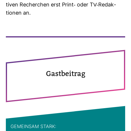
tiven Recher­chen erst Print-​ oder TV-​Redak­
tionen an.
Gast­bei­trag
GEMEINSAM STARK: