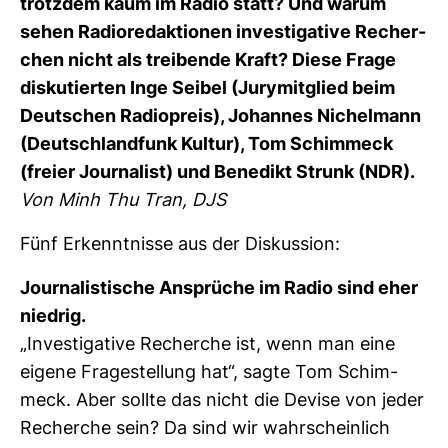
trotzdem kaum im Radio statt? Und warum
sehen Radio­re­dak­tionen inves­ti­ga­tive Recher­
chen nicht als trei­bende Kraft? Diese Frage
dis­ku­tierten Inge Seibel (Jury­mit­glied beim
Deut­schen Radio­preis), Johannes Nichelmann
(Deutsch­land­funk Kultur), Tom Schim­meck
(freier Jour­na­list) und Bene­dikt Strunk (NDR).
Von Minh Thu Tran, DJS
Fünf Erkennt­nisse aus der Dis­kus­sion:
Jour­na­lis­ti­sche Ansprüche im Radio sind eher
niedrig.
„Inves­ti­ga­tive Recherche ist, wenn man eine
eigene Fra­ge­stel­lung hat“, sagte Tom Schim­
meck. Aber sollte das nicht die Devise von jeder
Recherche sein? Da sind wir wahr­schein­lich