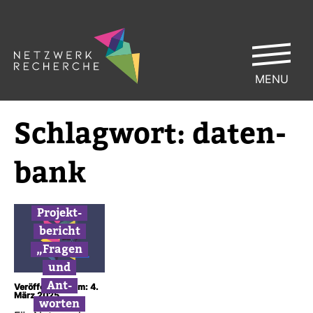
MENU
Schlag­wort:
daten­
bank
Pro­jekt­
be­richt
„Fragen
und
Ant­
Veröffentlicht am: 4.
März 2025
worten