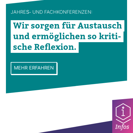
JAHRES-​ UND FACH­KON­FE­RENZEN:
Wir sorgen für Aus­tausch
und ermög­li­chen so kri­ti­
sche Refle­xion.
MEHR ERFAHREN
Infos