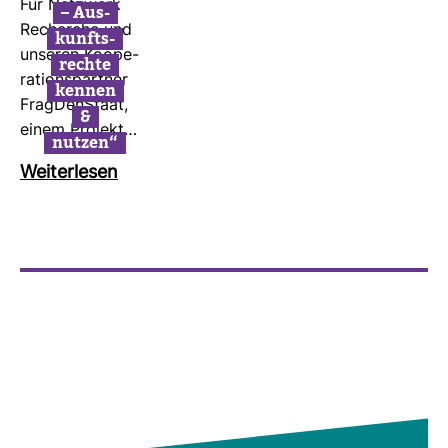
Für Netz­werk
– Aus­
Recherche und
kunfts­
unseren Koope­
rechte
ra­ti­ons­partner
kennen
Frag­Den­Staat,
&
einem Pro­jekt…
nutzen“
Wei­ter­lesen