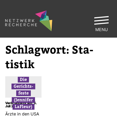
MENU
Schlag­wort:
Sta­
tistik
Die
Gerichts­
feste
(Jen­nifer
Veröffentlicht am: 5.
LaFleur)
Juli 2014
Ärzte in den USA