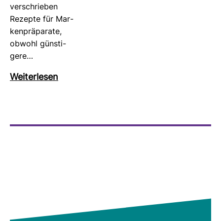
ver­schrieben
Rezepte für Mar­
ken­prä­pa­rate,
obwohl güns­ti­
gere…
Wei­ter­lesen