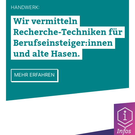
HAND­WERK:
Wir ver­mit­teln
Recherche-​Tech­niken für
Berufs­ein­steiger:innen
und alte Hasen.
MEHR ERFAHREN
Infos