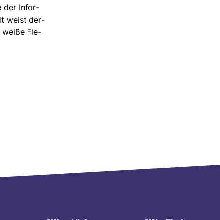
 der Infor­
eit weist der­
i weiße Fle­