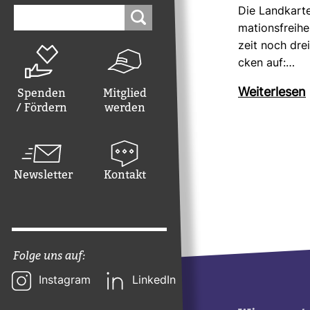
Suchen
Die Land­karte
nach:
ma­ti­ons­frei­h
zeit noch dre
cken auf:…
Spenden
Mitglied
Wei­ter­lesen
/ Fördern
werden
Newsletter
Kontakt
Folge uns auf:
Instagram
LinkedIn