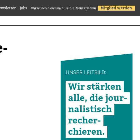
ewsletter
Jobs
Mitglied werden
Wir recherchieren nicht selbst.
Mehr erfahren
e­
UNSER LEIT­BILD:
Wir stärken
alle, die jour­
na­lis­tisch
recher­
chieren.