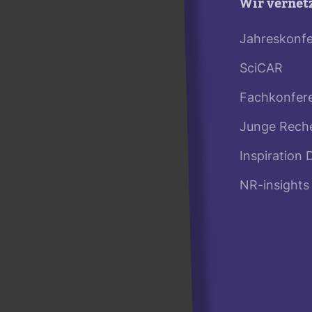
Wir vernet
Jahreskonf
SciCAR
Fachkonfer
Junge Rech
Inspiration 
NR-insights