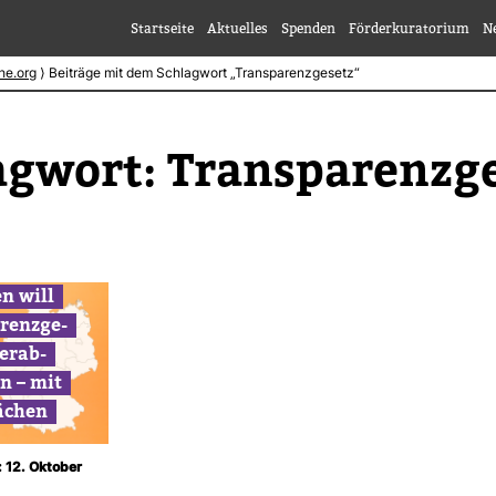
Startseite
Aktuelles
Spenden
Förderkuratorium
N
he.org
⟩
Beiträge mit dem Schlagwort „Transparenzgesetz“
ag­wort:
Trans­pa­renz­g
n will
­renz­ge­
er­ab­
n – mit
­chen
: 12. Oktober