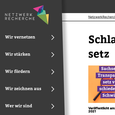
NetzwerkRecherc
Schl
Wir vernetzen
setz
Wir stärken
Sachse
Wir fördern
Trans­pa
setz v
Wir zeichnen aus
schiede
Schwä
Wer wir sind
Veröffentlicht am
2021