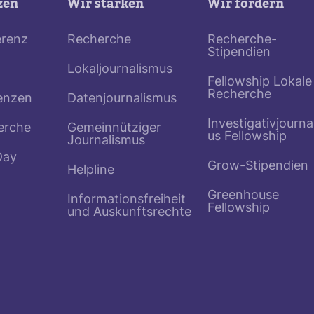
zen
Wir stärken
Wir fördern
erenz
Recherche
Recherche-
Stipendien
Lokaljournalismus
Fellowship Lokale
Recherche
enzen
Datenjournalismus
Investigativjourna
erche
Gemeinnütziger
us Fellowship
Journalismus
Day
Grow-Stipendien
Helpline
Greenhouse
Informationsfreiheit
Fellowship
und Auskunftsrechte