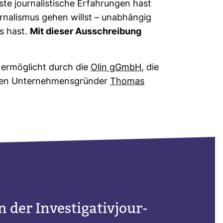
ste jour­na­lis­ti­sche Erfah­rungen hast
ur­na­lismus gehen willst – unab­hängig
ss hast.
Mit dieser Aus­schrei­bung
 ermög­licht durch die
Olin gGmbH
, die
en Unter­neh­mens­gründer
Thomas
der Inves­ti­ga­ti­vjour­