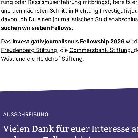
rung oder Ras­sis­mu­s­er­fah­rung mit­bringst, bereits er
und den nächsten Schritt in Rich­tung Inves­ti­ga­ti­vjo
davon, ob Du einen jour­na­lis­ti­schen Stu­di­en­ab­schlu
suchen wir sieben Fel­lows.
Das
Inves­ti­ga­ti­vjour­na­lismus Fel­low­ship 2026
wird
Freu­den­berg Stif­tung
, die
Com­merz­bank-​​Stif­tung,
d
Wüst
und die
Hei­dehof Stif­tung
.
AUS­SCHREI­BUNG
Vielen Dank für euer Inter­esse an 