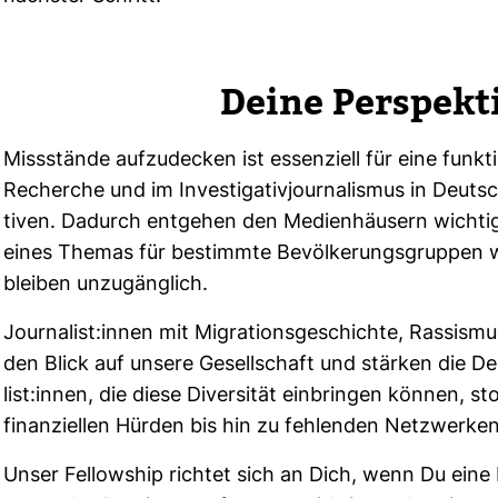
Deine Per­spek­t
Miss­stände auf­zu­de­cken ist essen­ziell für eine funk­
Recherche und im Inves­ti­ga­ti­vjour­na­lismus in Deutsch
tiven. Dadurch ent­gehen den Medi­en­häu­sern wich­ti
eines Themas für bestimmte Bevöl­ke­rungs­gruppen wi
bleiben unzu­gäng­lich.
Jour­na­list:innen mit Migra­ti­ons­ge­schichte, Ras­sismu
den Blick auf unsere Gesell­schaft und stärken die De
list:innen, die diese Diver­sität ein­bringen können, s
finan­zi­ellen Hürden bis hin zu feh­lenden Netz­werke
Unser Fel­low­ship richtet sich an Dich, wenn Du eine M