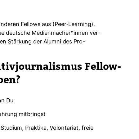
ren Fel­lows aus (Peer-​​​​Lear­ning),
 deut­sche Medi­en­ma­cher*innen ver­
gen Stär­kung der Alumni des Pro­
ti­vjour­na­lismus Fel­low­
ben?
enn Du:
ahrung mitbringst
Studium, Praktika, Volontariat, freie