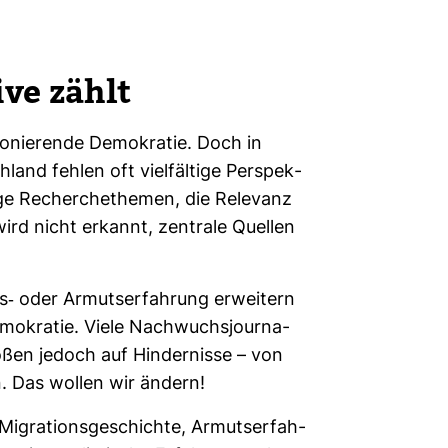
ive zählt
tio­nie­rende Demo­kratie. Doch in
­land fehlen oft viel­fäl­tige Per­spek­
ge Recher­che­themen, die Rele­vanz
rd nicht erkannt, zen­trale Quellen
s-​​ oder Armuts­er­fah­rung erwei­tern
mo­kratie. Viele Nach­wuchs­jour­na­
toßen jedoch auf Hin­der­nisse – von
n. Das wollen wir ändern!
igra­ti­ons­ge­schichte, Armuts­er­fah­