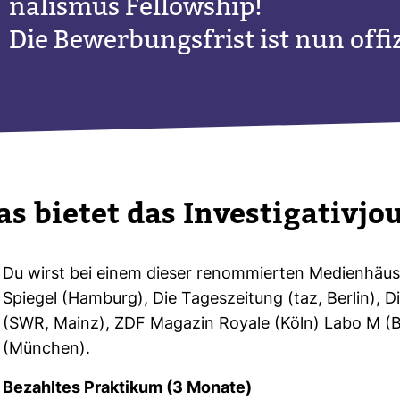
na­lismus Fel­low­ship!
Die Bewer­bungs­frist ist nun offi­
s bietet das Inves­ti­ga­ti­vjo
Du wirst bei einem dieser renom­mierten Medi­en­häu
Spiegel (Ham­burg), Die Tages­zei­tung (taz, Berlin), D
(SWR, Mainz), ZDF Magazin Royale (Köln) Labo M (Ber
(Mün­chen).
Bezahltes Prak­tikum (3 Monate)