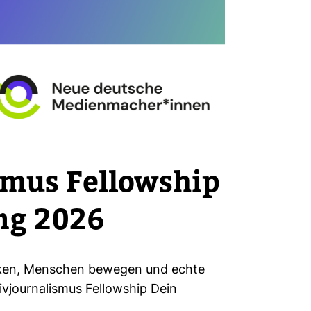
lismus Fel­low­ship
ung 2026
­cken, Men­schen bewegen und echte
­vjour­na­lismus Fel­low­ship Dein