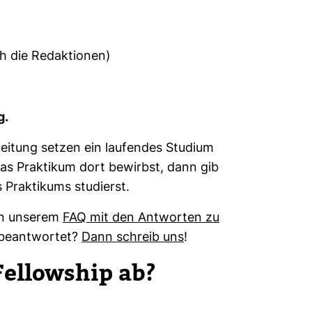
ch die Redaktionen)
g.
i­tung setzen ein lau­fendes Stu­dium
as Prak­tikum dort bewirbst, dann gib
rak­ti­kums stu­dierst.
 in unserem
FAQ mit den Ant­worten zu
 beant­wortet?
Dann schreib uns
!
el­low­ship ab?