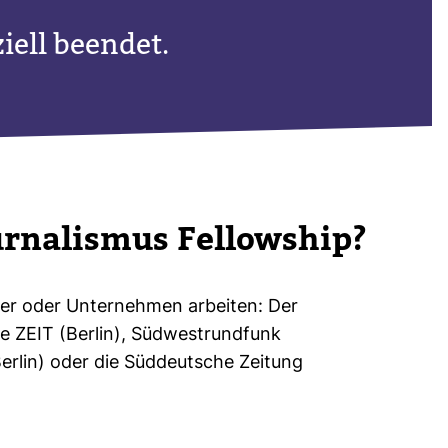
ziell beendet.
ur­na­lismus Fel­low­ship?
ser oder Unter­nehmen arbeiten: Der
ie ZEIT (Berlin), Süd­west­rund­funk
lin) oder die Süd­deut­sche Zei­tung