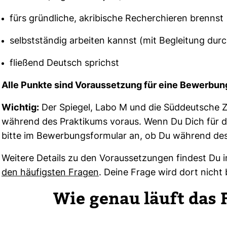
fürs gründliche, akribische Recherchieren brennst
selbstständig arbeiten kannst (mit Begleitung dur
fließend Deutsch sprichst
Alle Punkte sind Vor­aus­set­zung für eine Bewer­bun
Wichtig:
Der Spiegel, Labo M und die Süd­deut­sche Ze
wäh­rend des Prak­ti­kums voraus. Wenn Du Dich für d
bitte im Bewer­bungs­for­mular an, ob Du wäh­rend des P
Wei­tere Details zu den Vor­aus­set­zungen fin­dest Du
den häu­figsten Fragen
. Deine Frage wird dort nicht
Wie genau läuft das F