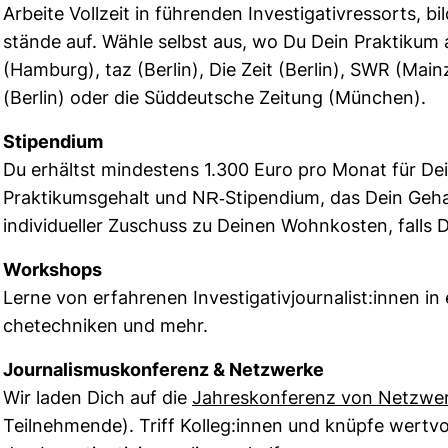
Arbeite Voll­zeit in füh­renden Inves­ti­ga­tiv­res­sorts,
stände auf. Wähle selbst aus, wo Du Dein Prak­tikum a
(Ham­burg), taz (Berlin), Die Zeit (Berlin), SWR (Ma
(Berlin) oder die Süd­deut­sche Zei­tung (Mün­chen).
Sti­pen­dium
Du erhältst min­des­tens 1.300 Euro pro Monat für Dei
Prak­ti­kums­ge­halt und NR-​​​Sti­pen­dium, das Dein Ge
indi­vi­du­eller Zuschuss zu Deinen Wohn­kosten, falls
Work­shops
Lerne von erfah­renen Inves­ti­ga­ti­vjour­na­list:innen in
che­tech­niken und mehr.
Jour­na­lis­mus­kon­fe­renz & Netz­werke
Wir laden Dich auf die
Jah­res­kon­fe­renz von Netz­
Teil­neh­mende). Triff Kolleg:innen und knüpfe wert­vol