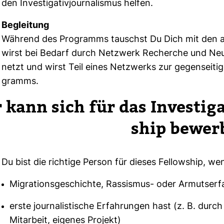
den Inves­ti­ga­ti­vjour­na­lismus helfen.
Beglei­tung
Wäh­rend des Pro­gramms tauschst Du Dich mit den ande
wirst bei Bedarf
durch Netz­werk Recherche und Neue
netzt und wirst Teil eines Netz­werks zur
gegen­sei­ti
gramms.
kann sich für das Inves­ti­ga­
ship bewer
Du bist die rich­tige Person für dieses Fel­low­ship, w
Migrationsgeschichte, Rassismus- oder Armutserf
erste journalistische Erfahrungen hast (z. B. durch 
Mitarbeit, eigenes Projekt)