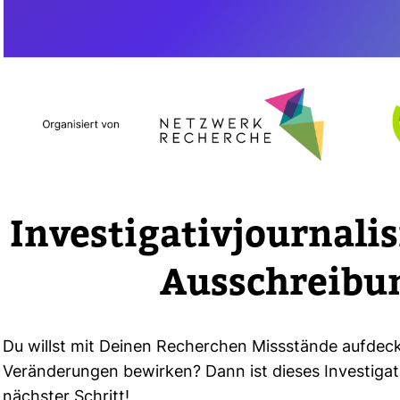
Inves­ti­ga­ti­vjour­na­
Aus­schrei­b
Du willst mit Deinen Recher­chen Miss­stände auf­de
Ver­än­de­rungen bewirken? Dann ist dieses Inves­ti­ga­ti
nächster Schritt!