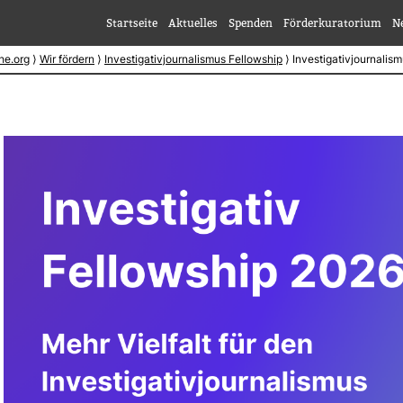
Startseite
Aktuelles
Spenden
Förderkuratorium
N
he.org
⟩
Wir fördern
⟩
Investigativjournalismus Fellowship
⟩
Investigativjournalis