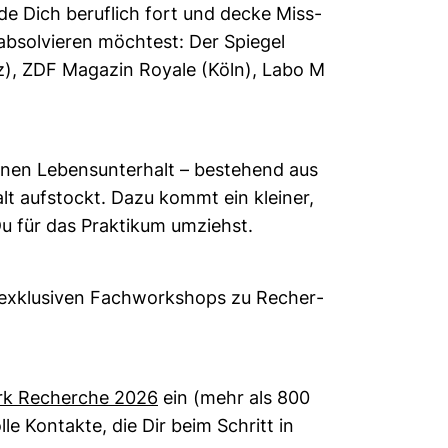
 bilde Dich beruf­lich fort und decke Miss­
bsol­vieren möch­test: Der Spiegel
inz), ZDF Magazin Royale (Köln), Labo M
nen Lebens­un­ter­halt – bestehend aus
halt auf­stockt. Dazu kommt ein kleiner,
 Du für das Prak­tikum umziehst.
 exklu­siven
Fach­work­shops zu Recher­
werk Recherche 2026
ein (mehr als 800
le Kon­takte, die Dir beim Schritt in