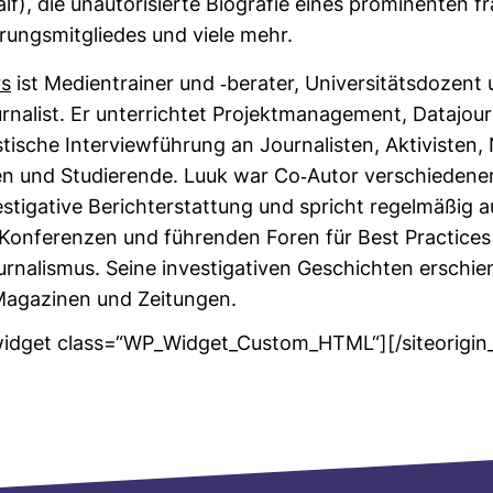
f), die unau­to­ri­sierte Bio­grafie eines pro­mi­nenten fra
rungs­mit­gliedes und viele mehr.
rs
ist Medi­en­trainer und -​berater, Uni­ver­si­täts­do­zen
ur­na­list. Er unter­richtet Pro­jekt­ma­nage­ment, Data­jour
s­ti­sche Inter­view­füh­rung an Jour­na­listen, Akti­visten
 und Stu­die­rende. Luuk war Co-​Autor ver­schie­dene
s­ti­ga­tive Bericht­erstat­tung und spricht regel­mäßig a
Kon­fe­renzen und füh­renden Foren für Best Prac­tices
our­na­lismus. Seine inves­ti­ga­tiven Geschichten erschie
Maga­zinen und Zei­tungen.
_widget class=“WP_Widget_Custom_HTML“]
[/siteorigi