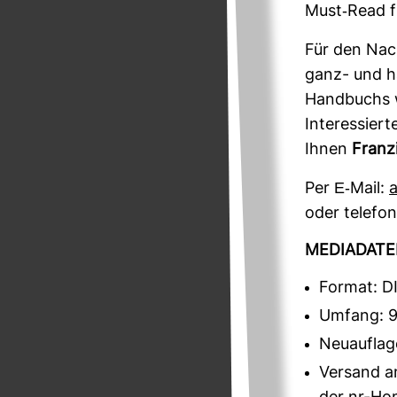
Must-​Read fü
Für den Nach­
ganz- und ha
Hand­buchs w
Inter­es­sier
Ihnen
Fran­
Per E-​Mail:
a
oder tele­fo
MEDIA­DATE
Format: D
Umfang: 9
Neuauflag
Versand an