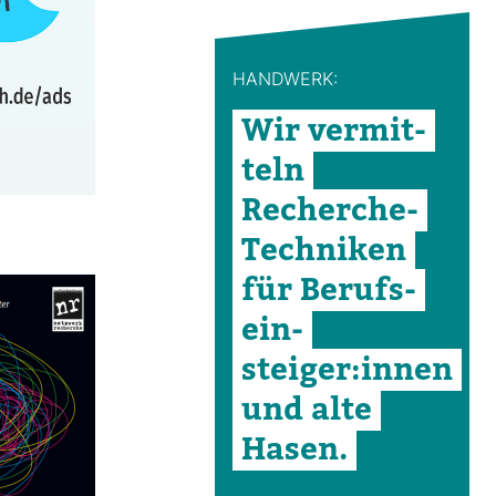
HAND­WERK:
Wir ver­mit­
teln
Recherche-​
Tech­niken
für Berufs­
ein­
steiger:innen
und alte
Hasen.