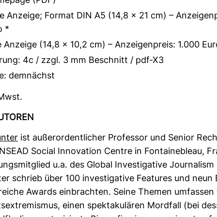
mepage (PDF)
e Anzeige; Format DIN A5 (14,8 × 21 cm) – Anzeigenp
o *
e Anzeige (14,8 × 10,2 cm) – Anzeigenpreis: 1.000 Eur
rung: 4c / zzgl. 3 mm Beschnitt / pdf-X3
e: demnächst
 Mwst.
AUTOREN
nter
ist außer­or­dent­li­cher Pro­fessor und Senior Re
INSEAD Social Inno­va­tion Centre in Fon­taine­bleau, Fr
ungs­mit­glied u.a. des Global Inves­ti­ga­tive Jour­na­lis
er schrieb über 100 inves­ti­ga­tive Fea­tures und neun
­reiche Awards ein­brachten. Seine Themen umfassen fr
­ex­tre­mismus, einen spek­ta­ku­lären Mord­fall (bei de