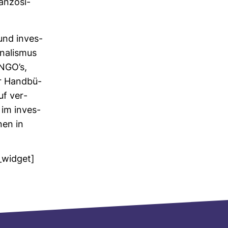
n­zö­si­
t und inves­
­na­lismus
, NGO’s,
r Hand­bü­
uf ver­
 im inves­
nen in
n_widget]