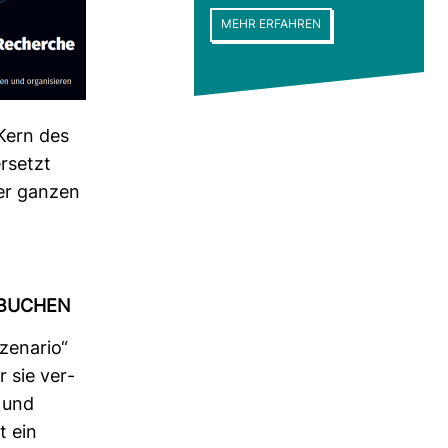
MEHR ERFAHREN
 Kern des
r­setzt
der ganzen
 BUCHEN
ze­nario“
r sie ver­
n und
t ein