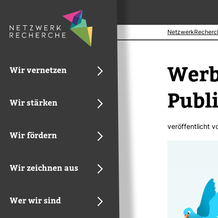
NetzwerkRecherc
Werbe
Wir vernetzen
Publi
Wir stärken
ver­öf­fent­licht 
Wir fördern
Wir zeichnen aus
Wer wir sind