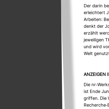
Der darin be
erleich­tert J
Arbeiten: B
denkt der Jou
erzählt werd
jewei­ligen 
und wird von
Welt genutz
ANZEIGEN 
Die nr-​Werk
ist Ende Jun
griffen. Die 
Recherche-​E