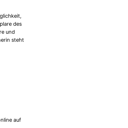
lich­keit,
plare des
are und
nerin steht
nline auf