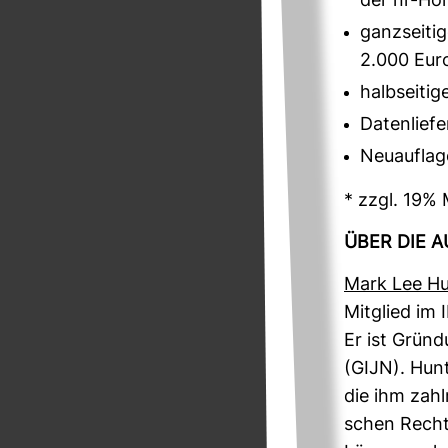
der nr-Ho
ganzseitig
2.000 Eur
halbseitig
Datenliefe
Neuauflag
* zzgl. 19%
ÜBER DIE 
Mark Lee Hu
Mit­glied im 
Er ist Grün­d
(GIJN). Hunt
die ihm zahl
schen Rechts