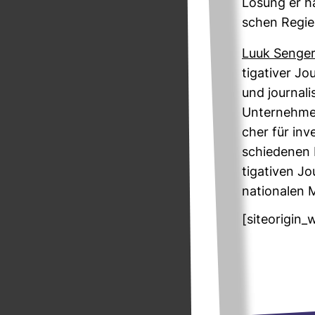
Lösung er hal
schen Regie­
Luuk Sen­ge
ti­ga­tiver Jo
und jour­na­li
Unter­nehmen
cher für inve
schie­denen 
ti­ga­tiven J
natio­nalen 
[siteorigin