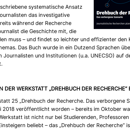
schrie­bene sys­te­ma­ti­sche Ansatz
our­na­listen das inves­ti­ga­tive
ereits wäh­rend der Recherche
r­na­list die Geschichte mit, die
en muss – und findet so leichter und effi­zi­enter den
Themas. Das Buch wurde in ein Dut­zend Spra­chen übe
 Jour­na­listen und Insti­tu­tionen (u.a. UNECSO) auf 
t.
IN DER WERK­STATT „DREH­BUCH DER RECHERCHE“
­statt 25 „Dreh­buch der Recherche. Das ver­bor­gene S
i 2018 ver­öf­fent­licht worden – bereits im Oktober wa
Werk­statt ist nicht nur bei Stu­die­renden, Pro­fes­sore
in­stei­gern beliebt – das „Dreh­buch der Recherche“ is