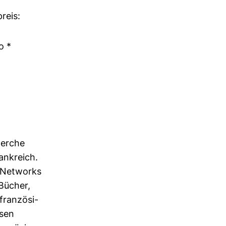
reis:
o *
cherche
ank­reich.
m Net­works
 Bücher,
an­zö­si­
ssen