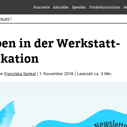
Startseite
Aktuelles
Spenden
Förderkuratorium
N
he.org
⟩
n in der Werk­statt-​
­ka­tion
von
Fran­ziska Senkel
| 1. November 2018 | Lese­zeit ca. 3 Min.