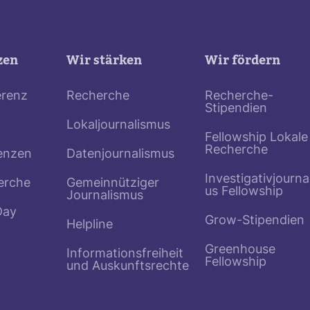
zen
Wir stärken
Wir fördern
erenz
Recherche
Recherche-
Stipendien
Lokaljournalismus
Fellowship Lokale
Recherche
enzen
Datenjournalismus
Investigativjourna
erche
Gemeinnütziger
us Fellowship
Journalismus
Day
Grow-Stipendien
Helpline
Greenhouse
Informationsfreiheit
Fellowship
und Auskunftsrechte