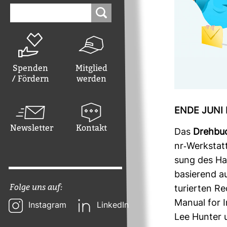
Suchen
nach:
Spenden
Mitglied
/ Fördern
werden
ENDE JUNI 
Newsletter
Kontakt
Das
Dreh­bu
nr-​Werk­stat
sung des Ha
basie­rend a
Folge uns auf:
tu­rierten R
Manual for In
Instagram
LinkedIn
Lee Hunter 