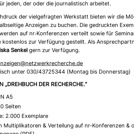
r jeden, der oder die jour­na­lis­tisch arbeitet.
druck der viel­ge­fragten Werk­statt bieten wir die Mög­
lb­sei­tige Anzeigen zu buchen. Die gedruckten Exem­
erden auf nr-​Kon­fe­renzen ver­teilt sowie für Semi­n
te kos­tenlos zur Ver­fü­gung gestellt.
Als Ansprech­part­
ziska Senkel
gern zur Ver­fü­gung.
nzeigen@netz­werk­re­cherche.de
­nisch unter
030/43725344 (Montag bis Don­nerstag)
N „DREH­BUCH DER RECHERCHE.“
IN A5
0 Seiten
e: 2.000 Exemplare
 Multiplikatoren & Verteilung auf nr-Konferenzen & o