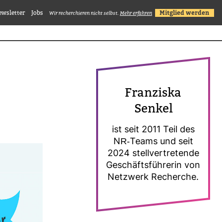
ewsletter
Jobs
Mitglied werden
Wir recherchieren nicht selbst.
Mehr erfahren
Fran­ziska
Senkel
ist seit 2011 Teil des
NR-​Teams und seit
2024 stell­ver­tre­tende
Geschäfts­füh­rerin von
Netz­werk Recherche.