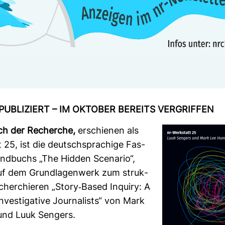
PUBLI­ZIERT – IM OKTOBER BEREITS VER­GRIFFEN
ch der Recherche,
erschienen als
t 25, ist die deutsch­spra­chige Fas­
nd­buchs „The Hidden Sce­nario“,
uf dem Grund­la­gen­werk zum struk­
echer­chieren „Story-​Based Inquiry: A
ves­ti­ga­tive Jour­na­lists“ von Mark
und Luuk Sen­gers.