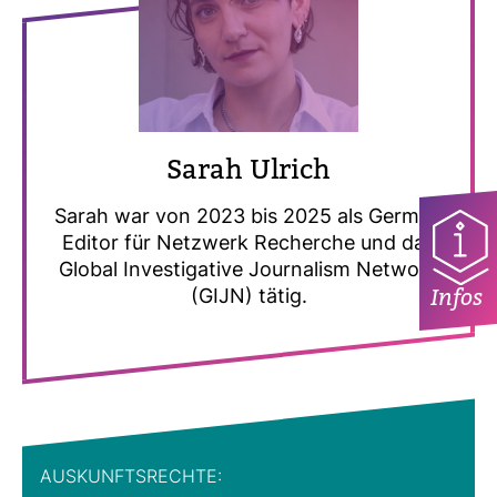
Sarah Ulrich
Sarah war von 2023 bis 2025 als German
Editor für Netz­werk Recherche und das
Global Inves­ti­ga­tive Jour­na­lism Net­work
Infos
(GIJN) tätig.
AUS­KUNFTS­RECHTE: