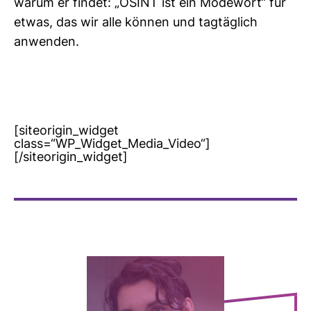
warum er findet: „OSINT ist ein Mode­wort“ für
etwas, das wir alle können und tag­täg­lich
anwenden.
[siteorigin_widget
class=“WP_Widget_Media_Video“]
[/siteorigin_widget]