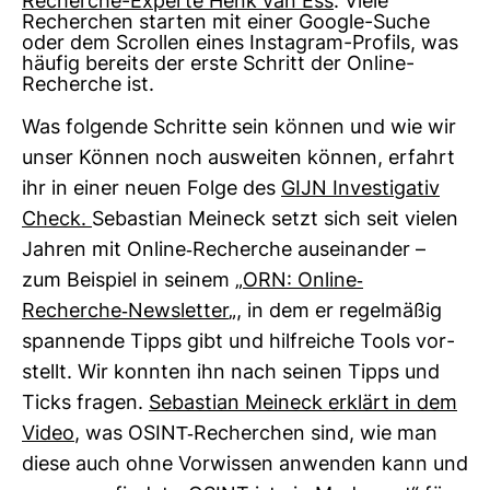
Recherche-Experte Henk van Ess
. Viele
Recherchen starten mit einer Google-Suche
oder dem Scrollen eines Instagram-Profils, was
häufig bereits der erste Schritt der Online-
Recherche ist.
Was fol­gende Schritte sein können und wie wir
unser Können noch aus­weiten können, erfahrt
ihr in einer neuen Folge des
GIJN Inves­ti­gativ
Check.
Sebas­tian Meineck setzt sich seit vielen
Jahren mit Online-​Recherche aus­ein­ander –
zum Bei­spiel in seinem „
ORN: Online-​
Recherche-​News­letter
„, in dem er regel­mäßig
span­nende Tipps gibt und hilf­reiche Tools vor­
stellt. Wir konnten ihn nach seinen Tipps und
Ticks fragen.
Sebas­tian Meineck erklärt in dem
Video
, was OSINT-​Recher­chen sind, wie man
diese auch ohne Vor­wissen anwenden kann und