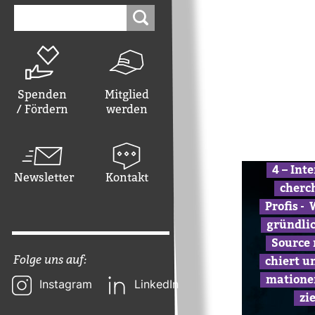
Suchen
nach:
Spenden
Mitglied
/ Fördern
werden
4 – Inte
Newsletter
Kontakt
cherc
Profis –
gründ­li
Source 
Folge uns auf:
chiert u
ma­tionen
Instagram
LinkedIn
zi