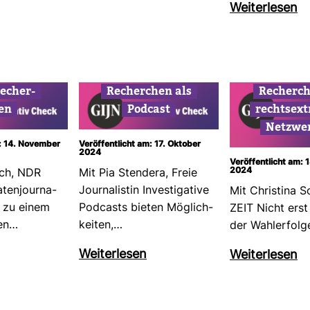
Wei­ter­lesen
e­cher­
Recher­chen als
Recher­c
en
Pod­cast
rechts­ex
Netz­we
m: 14. November
Veröffentlicht am: 17. Oktober
2024
Veröffentlicht am:
2024
rch, NDR
Mit Pia Sten­dera, Freie
en­jour­na­
Jour­na­listin Inves­ti­ga­tive
Mit Chris­tina 
 zu einem
Pod­casts bieten Mög­lich­
ZEIT Nicht erst
ten…
keiten,…
der Wahl­er­fol
Wei­ter­lesen
Wei­ter­lesen