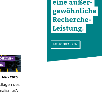
eine außer­
ge­wöhn­liche
Recherche-​
Leis­tung.
MEHR ERFAHREN
our­na­
us
3. März 2025
d­lagen des
r­na­lismus“: