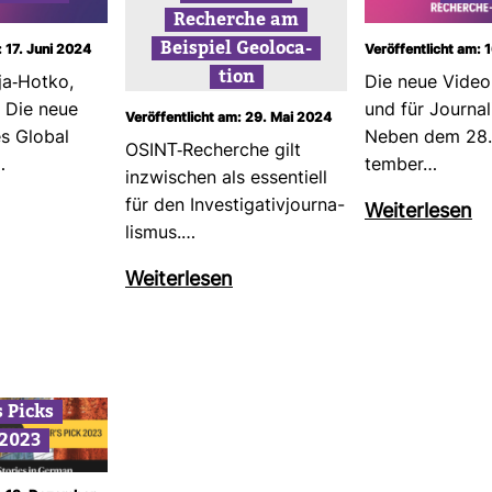
Recherche am
Bei­spiel Geo­lo­ca­
: 17. Juni 2024
Veröffentlicht am: 
tion
ja-​Hotko,
Die neue Vide­o
t Die neue
und für Jour­na
Veröffentlicht am: 29. Mai 2024
es Global
Neben dem 28.
OSINT-​Recherche gilt
…
tember…
inzwi­schen als essen­tiell
für den Inves­ti­ga­ti­vjour­na­
Wei­ter­lesen
lismus.…
Wei­ter­lesen
s Picks
 2023