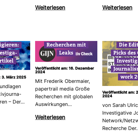
Wei­ter­lesen
Wei­ter­lesen
i­gieren:
Recher­chen mit
Die Edi
s­ti­ga­
Leaks
Picks des
rtikel
Inves­ti­g
Jour­na­li
Veröffentlicht am: 16. Dezember
2024
work 2
: 3. März 2025
Mit Fre­derik Ober­maier,
rund­lagen
paper­trail media Große
Veröffentlicht am:
ti­vjour­na­
Recher­chen mit glo­balen
2024
eren – Der…
Aus­wir­kungen…
von Sarah Ulric
Inves­ti­ga­tive J
Wei­ter­lesen
Net­work/Netz­
Recherche Der