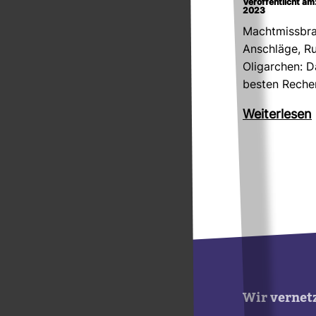
Veröffentlicht a
2023
Macht­miss­br
Anschläge, Rus
Olig­ar­chen: 
besten Reche
Wei­ter­lesen
Wir vernet