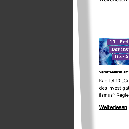
Wei­ter­lesen
10 – Red
Der inve
tive A
Veröffentlicht am
Kapitel 10 „G
des Inves­ti­ga­
lismus“: Regi
Wei­ter­lesen