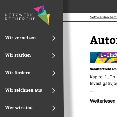
NetzwerkRecherc
Auto
Wir vernetzen
Wir stärken
1 – Ein­
Veröffentlicht am
Wir fördern
Kapitel 1 „Gr
Inves­ti­ga­ti­vj
Wir zeichnen aus
…
Wei­ter­lesen
Wer wir sind