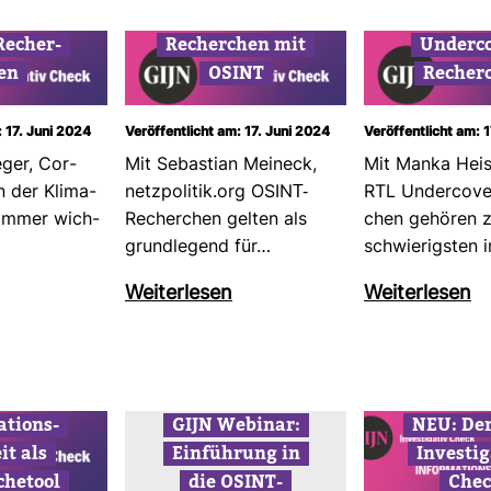
Recher­
Recher­chen mit
Under­co
en
OSINT
Recher­
: 17. Juni 2024
Veröffentlicht am: 17. Juni 2024
Veröffentlicht am: 
ger, Cor­
Mit Sebas­tian Meineck,
Mit Manka Heis
n der Kli­ma­
netz­po­litik.org OSINT-​
RTL Under­cove
 immer wich­
Recher­chen gelten als
chen gehören 
grund­le­gend für…
schwie­rigsten
Wei­ter­lesen
Wei­ter­lesen
­ti­ons­
GIJN Webinar:
NEU: Der
eit als
Ein­füh­rung in
Inves­ti­g
che­tool
die OSINT-​
Chec