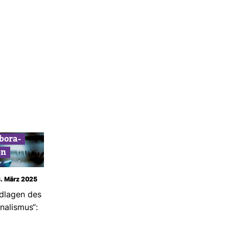
­bo­ra­
en
3. März 2025
d­lagen des
r­na­lismus“: