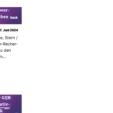
ver-​
chen
17. Juni 2024
e, Stern /
r-​Recher­
zu den
 im…
 GIJN
ativ-​
k