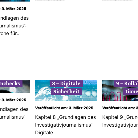
: 3. März 2025
und­lagen des
our­na­lismus“:
erche für…
en­checks
8 – Digi­tale
9 – Kol­la
Sicher­heit
tion
: 3. März 2025
Veröffentlicht am: 3. März 2025
Veröffentlicht am: 
und­lagen des
our­na­lismus“
Kapitel 8 „Grund­lagen des
Kapitel 9 „Grun
Inves­ti­ga­ti­vjour­na­lismus“:
Inves­ti­ga­ti­vjou
Digi­tale…
…