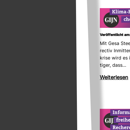
Klima-​
ch
Veröffentlicht am
Mit Gesa Stee
rectiv Inmitte
krise wird es
tiger, dass…
Wei­ter­lesen
Infor­ma
frei­h
Recher­