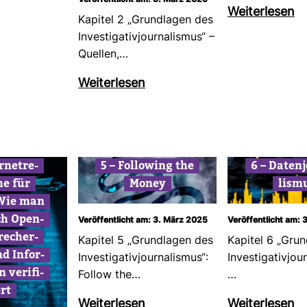
Veröffentlicht am: 3. März 2025
Wei­ter­lesen
Kapitel 2 „Grund­lagen des
Inves­ti­ga­ti­vjour­na­lismus“ –
Quellen,…
Wei­ter­lesen
r­net­re­
5 – Fol­lo­wing the
6 – Daten­j
he für
Money
lism
Wie man
ch Open-​
Veröffentlicht am: 3. März 2025
Veröffentlicht am: 
recher­
Kapitel 5 „Grund­lagen des
Kapitel 6 „Grun
nd Infor­
Inves­ti­ga­ti­vjour­na­lismus“:
Inves­ti­ga­ti­vjou
 veri­fi­
Follow the…
…
ert
Wei­ter­lesen
Wei­ter­lesen