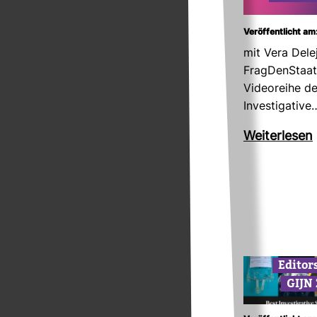
Veröffentlicht am
mit Vera Dele
Frag­Den­Staa
Vide­or­eihe d
Inves­ti­ga­tive
Wei­ter­lesen
Edi­tor
GIJN