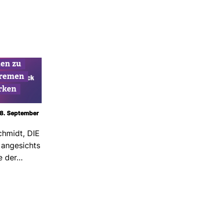
hen zu
­tremen
rken
 18. September
Schmidt, DIE
 ange­sichts
ge der…