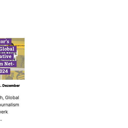
tor’s
 Global
a­tive
sm Net­
024
 2. Dezember
h, Global
our­na­lism
werk
…