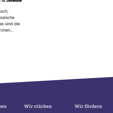
m: 13. Dezember
auch,
­si­sche
Das sind die
r­chen…
zen
Wir stärken
Wir fördern