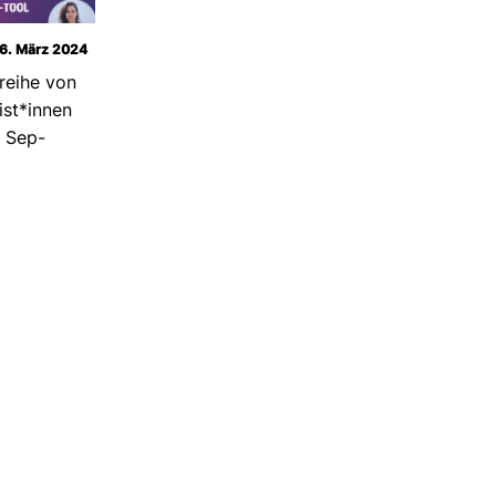
16. März 2024
r­eihe von
­list*innen
 Sep­