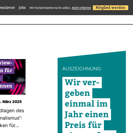
ewsletter
Jobs
Mitglied werden
Wir recherchieren nicht selbst.
Mehr erfahren
­view­
AUS­ZEICH­NUNG:
en für
­
Wir ver­
innen
geben
einmal im
3. März 2025
d­lagen des
Jahr einen
r­na­lismus“:
Preis für
niken für…