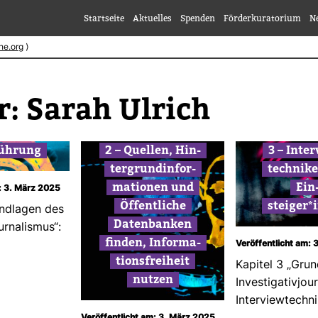
Startseite
Aktuelles
Spenden
Förderkuratorium
N
he.org
⟩
r:
Sarah Ulrich
füh­rung
2 – Quellen, Hin­
3 – Inter
ter­grund­in­for­
tech­nik
ma­tionen und
Ein
: 3. März 2025
Öffent­liche
steiger*
und­lagen des
Daten­banken
our­na­lismus“:
finden, Infor­ma­
Veröffentlicht am: 
ti­ons­frei­heit
Kapitel 3 „Grun
nutzen
Inves­ti­ga­ti­vjou
Inter­view­tech­