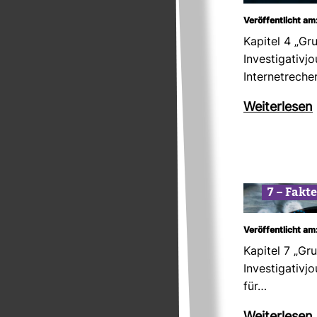
Veröffentlicht am
Kapitel 4 „Gr
Inves­ti­ga­ti­vj
Inter­net­re­ch
Wei­ter­lesen
7 – Fak­t
Veröffentlicht am
Kapitel 7 „Gr
Inves­ti­ga­ti­vj
für…