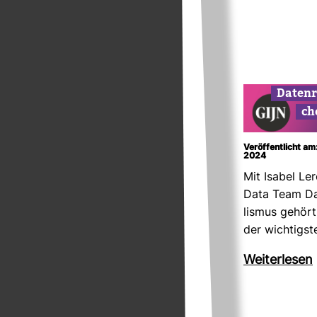
Daten­r
ch
Veröffentlicht a
2024
Mit Isabel Le
Data Team Dat
lismus gehört
der wich­tigs
Wei­ter­lesen