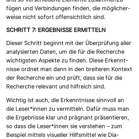
und so ver­schie­dene Ele­mente zusam­men­zu­
fügen und Ver­bin­dungen finden, die mög­li­cher­
weise nicht sofort offen­sicht­lich sind.
SCHRITT 7: ERGEB­NISSE ERMIT­TELN
Dieser Schritt beginnt mit der Über­prü­fung aller
ana­ly­sierten Daten, um die für die Recherche
wich­tigsten Aspekte zu finden. Diese Erkennt­
nisse ordnet man dann in den brei­teren Kon­text
der Recherche ein und prüft, dass sie für die
Recherche rele­vant und hilf­reich sind.
Wichtig ist auch, die Erkennt­nisse sinn­voll an
die Leser*innen zu ver­mit­teln. Dafür muss man
die Ergeb­nisse klar und prä­gnant prä­sen­tieren,
so dass die Leser*innen sie ver­stehen – zum
Bei­spiel mit­tels visu­eller Hilfs­mittel wie Dia­