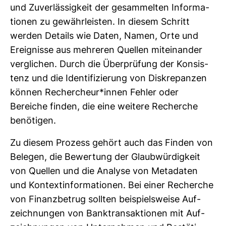
und Zuver­läs­sig­keit der gesam­melten Infor­ma­
tionen zu gewähr­leisten. In diesem Schritt
werden Details wie Daten, Namen, Orte und
Ereig­nisse aus meh­reren Quellen mit­ein­ander
ver­gli­chen. Durch die Über­prü­fung der Kon­sis­
tenz und die Iden­ti­fi­zie­rung von Dis­kre­panzen
können Recher­cheur*innen Fehler oder
Bereiche finden, die eine wei­tere Recherche
benö­tigen.
Zu diesem Pro­zess gehört auch das Finden von
Belegen, die Bewer­tung der Glaub­wür­dig­keit
von Quellen und die Ana­lyse von Meta­daten
und Kon­text­in­for­ma­tionen. Bei einer Recherche
von Finanz­be­trug sollten bei­spiels­weise Auf­
zeich­nungen von Bank­trans­ak­tionen mit Auf­