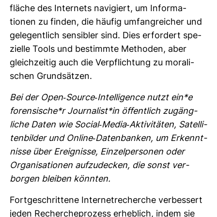
fläche des Inter­nets navi­giert, um Infor­ma­
tionen zu finden, die häufig umfang­rei­cher und
gele­gent­lich sen­si­bler sind. Dies erfor­dert spe­
zi­elle Tools und bestimmte Methoden, aber
gleich­zeitig auch die Ver­pflich­tung zu mora­li­
schen Grund­sätzen.
Bei der Open-​Source-​Intel­li­gence nutzt ein*e
foren­si­sche*r Jour­na­list*in öffent­lich zugäng­
liche Daten wie Social-​Media-​Akti­vi­täten, Satel­li­
ten­bilder und Online-​Daten­banken, um Erkennt­
nisse über Ereig­nisse, Ein­zel­per­sonen oder
Orga­ni­sa­tionen auf­zu­de­cken, die sonst ver­
borgen bleiben könnten.
Fort­ge­schrit­tene Inter­net­re­cherche ver­bes­sert
jeden Recher­che­pro­zess erheb­lich, indem sie