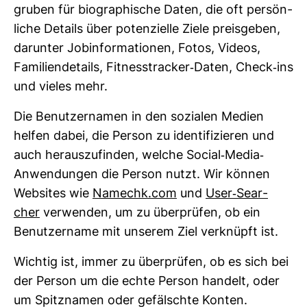
gruben für bio­gra­phi­sche Daten, die oft per­sön­
liche Details über poten­zi­elle Ziele preis­geben,
dar­unter Job­in­for­ma­tionen, Fotos, Videos,
Fami­li­en­de­tails, Fit­nesstra­cker-​Daten, Check-​ins
und vieles mehr.
Die Benut­zer­namen in den sozialen Medien
helfen dabei, die Person zu iden­ti­fi­zieren und
auch her­aus­zu­finden, welche Social-​Media-​
Anwen­dungen die Person nutzt. Wir können
Web­sites wie
Namechk.com
und
User-​Sear­
cher
ver­wenden, um zu über­prüfen, ob ein
Benut­zer­name mit unserem Ziel ver­knüpft ist.
Wichtig ist, immer zu über­prüfen, ob es sich bei
der Person um die echte Person han­delt, oder
um Spitz­namen oder gefälschte Konten.