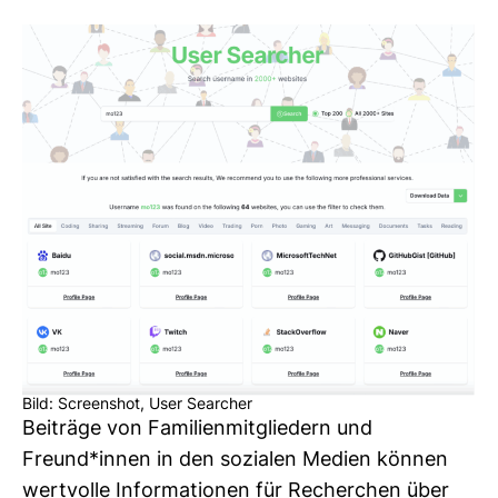
Bild: Screenshot, User Searcher
Bei­träge von Fami­li­en­mit­glie­dern und
Freund*innen in den sozialen Medien können
wert­volle Infor­ma­tionen für Recher­chen über