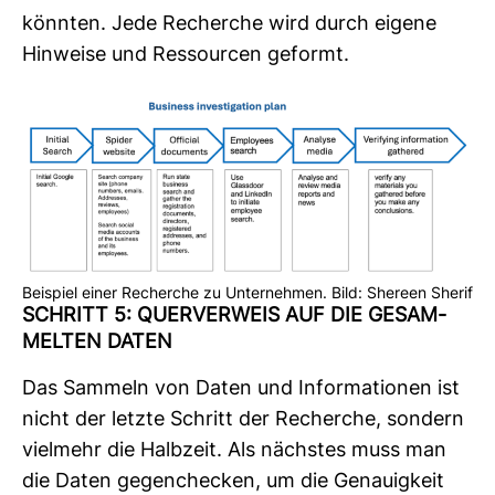
könnten. Jede Recherche wird durch eigene
Hin­weise und Res­sourcen geformt.
Beispiel einer Recherche zu Unternehmen. Bild: Shereen Sherif
SCHRITT 5: QUER­VER­WEIS AUF DIE GESAM­
MELTEN DATEN
Das Sam­meln von Daten und Infor­ma­tionen ist
nicht der letzte Schritt der Recherche, son­dern
viel­mehr die Halb­zeit. Als nächstes muss man
die Daten gegen­che­cken, um die Genau­ig­keit