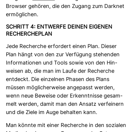
Browser gehören, die den Zugang zum Darknet
ermög­li­chen.
SCHRITT 4: ENT­WERFE DEINEN EIGENEN
RECHER­CHE­PLAN
Jede Recherche erfor­dert einen Plan. Dieser
Plan hängt von den zur Ver­fü­gung ste­henden
Infor­ma­tionen und Tools sowie von den Hin­
weisen ab, die man im Laufe der Recherche
ent­deckt. Die ein­zelnen Phasen des Plans
müssen mög­li­cher­weise ange­passt werden,
wenn neue Beweise oder Erkennt­nisse gesam­
melt werden, damit man den Ansatz ver­fei­nern
und die Ziele im Auge behalten kann.
Man könnte mit einer Recherche in den sozialen