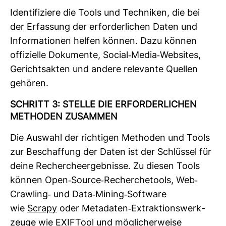
Iden­ti­fi­ziere die Tools und Tech­niken, die bei
der Erfas­sung der erfor­der­li­chen Daten und
Infor­ma­tionen helfen können. Dazu können
offi­zi­elle Doku­mente, Social-​Media-​Web­sites,
Gerichts­akten und andere rele­vante Quellen
gehören.
SCHRITT 3: STELLE DIE ERFOR­DER­LI­CHEN
METHODEN ZUSAMMEN
Die Aus­wahl der rich­tigen Methoden und Tools
zur Beschaf­fung der Daten ist der Schlüssel für
deine Recher­che­er­geb­nisse. Zu diesen Tools
können Open-​Source-​Recher­che­tools, Web-​
Craw­ling-​ und Data-​Mining-​Soft­ware
wie
Scrapy
oder Meta­daten-​Extrak­ti­ons­werk­
zeuge wie
EXIFTool
und mög­li­cher­weise