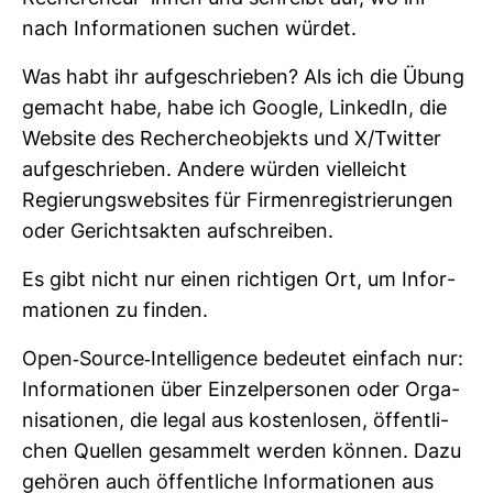
nach Infor­ma­tionen suchen würdet.
Was habt ihr auf­ge­schrieben? Als ich die Übung
gemacht habe, habe ich Google, Lin­kedIn, die
Web­site des Recher­cheo­b­jekts und X/Twitter
auf­ge­schrieben. Andere würden viel­leicht
Regie­rungs­web­sites für Fir­men­re­gis­trie­rungen
oder Gerichts­akten auf­schreiben.
Es gibt nicht nur einen rich­tigen Ort, um Infor­
ma­tionen zu finden.
Open-​Source-​Intel­li­gence bedeutet ein­fach nur:
Infor­ma­tionen über Ein­zel­per­sonen oder Orga­
ni­sa­tionen, die legal aus kos­ten­losen, öffent­li­
chen Quellen gesam­melt werden können. Dazu
gehören auch öffent­liche Infor­ma­tionen aus