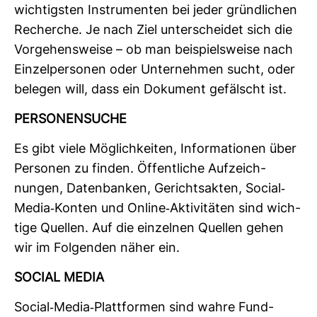
wich­tigsten Instru­menten bei jeder gründ­li­chen
Recherche. Je nach Ziel unter­scheidet sich die
Vor­ge­hens­weise – ob man bei­spiels­weise nach
Ein­zel­per­sonen oder Unter­nehmen sucht, oder
belegen will, dass ein Doku­ment gefälscht ist.
PER­SO­NEN­SUCHE
Es gibt viele Mög­lich­keiten, Infor­ma­tionen über
Per­sonen zu finden. Öffent­liche Auf­zeich­
nungen, Daten­banken, Gerichts­akten, Social-​
Media-​Konten und Online-​Akti­vi­täten sind wich­
tige Quellen. Auf die ein­zelnen Quellen gehen
wir im Fol­genden näher ein.
SOCIAL MEDIA
Social-​Media-​Platt­formen sind wahre Fund­