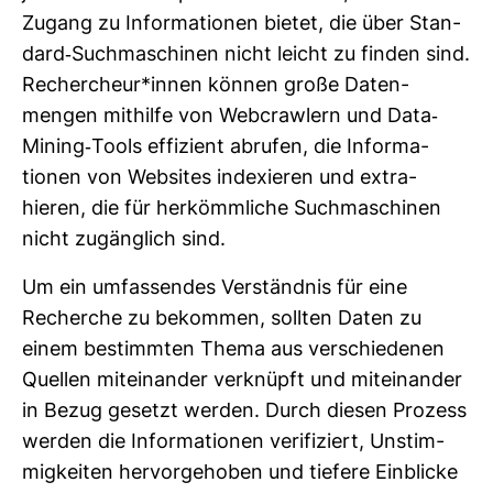
Zugang zu Infor­ma­tionen bietet, die über Stan­
dard-​Such­ma­schinen nicht leicht zu finden sind.
Recher­cheur*innen können große Daten­
mengen mit­hilfe von Web­craw­lern und Data-​
Mining-​Tools effi­zient abrufen, die Infor­ma­
tionen von Web­sites inde­xieren und extra­
hieren, die für her­kömm­liche Such­ma­schinen
nicht zugäng­lich sind.
Um ein umfas­sendes Ver­ständnis für eine
Recherche zu bekommen, sollten Daten zu
einem bestimmten Thema aus ver­schie­denen
Quellen mit­ein­ander ver­knüpft und mit­ein­ander
in Bezug gesetzt werden. Durch diesen Pro­zess
werden die Infor­ma­tionen veri­fi­ziert, Unstim­
mig­keiten her­vor­ge­hoben und tie­fere Ein­blicke