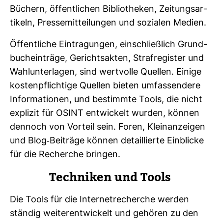
Büchern, öffent­li­chen Biblio­theken, Zei­tungs­ar­
ti­keln, Pres­se­mit­tei­lungen und sozialen Medien.
Öffent­liche Ein­tra­gungen, ein­schließ­lich Grund­
buch­ein­träge, Gerichts­akten, Straf­re­gister und
Wahl­un­ter­lagen, sind wert­volle Quellen. Einige
kos­ten­pflich­tige Quellen bieten umfas­sen­dere
Infor­ma­tionen, und bestimmte Tools, die nicht
explizit für OSINT ent­wi­ckelt wurden, können
den­noch von Vor­teil sein. Foren, Klein­an­zeigen
und Blog-​Bei­träge können detail­lierte Ein­blicke
für die Recherche bringen.
Tech­niken und Tools
Die Tools für die Inter­net­re­cherche werden
ständig wei­ter­ent­wi­ckelt und gehören zu den