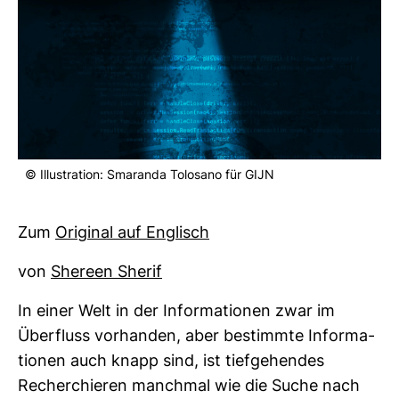
© Illus­tra­tion: Sma­randa Tolosano für GIJN
Zum
Ori­ginal auf Eng­lisch
von
She­reen Sherif
In einer Welt in der Infor­ma­tionen zwar im
Über­fluss vor­handen, aber bestimmte Infor­ma­
tionen auch knapp sind, ist tief­ge­hendes
Recher­chieren manchmal wie die Suche nach