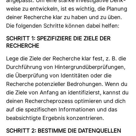
ange­passt. Um eine starke inves­ti­ga­tive Denk­
weise zu ent­wi­ckeln, ist es wichtig, die Pla­nung
deiner Recherche klar zu haben und zu üben.
Die fol­genden Schritte können dabei helfen:
SCHRITT 1: SPE­ZI­FI­ZIERE DIE ZIELE DER
RECHERCHE
Lege die Ziele der Recherche klar fest, z. B. die
Durch­füh­rung von Hin­ter­grun­d­über­prü­fungen,
die Über­prü­fung von Iden­ti­täten oder die
Recherche poten­zi­eller Bedro­hungen. Wenn du
die Ziele von Anfang an iden­ti­fi­zierst, kannst du
deinen Recher­che­pro­zess opti­mieren und dich
auf die spe­zi­fi­schen Infor­ma­tionen und das
beab­sich­tigte Ergebnis kon­zen­trieren.
SCHRITT 2: BESTIMME DIE DATEN­QUELLEN