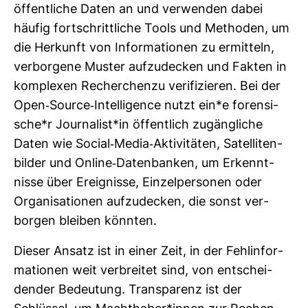
öffent­liche Daten an und ver­wenden dabei
häufig fort­schritt­liche Tools und Methoden, um
die Her­kunft von Infor­ma­tionen zu ermit­teln,
ver­bor­gene Muster auf­zu­de­cken und Fakten in
kom­plexen Recher­chenzu veri­fi­zieren. Bei der
Open-​Source-​Intel­li­gence nutzt ein*e foren­si­
sche*r Jour­na­list*in öffent­lich zugäng­liche
Daten wie Social-​Media-​Akti­vi­täten, Satel­li­ten­
bilder und Online-​Daten­banken, um Erkennt­
nisse über Ereig­nisse, Ein­zel­per­sonen oder
Orga­ni­sa­tionen auf­zu­de­cken, die sonst ver­
borgen bleiben könnten.
Dieser Ansatz ist in einer Zeit, in der Fehl­in­for­
ma­tionen weit ver­breitet sind, von ent­schei­
dender Bedeu­tung. Trans­pa­renz ist der