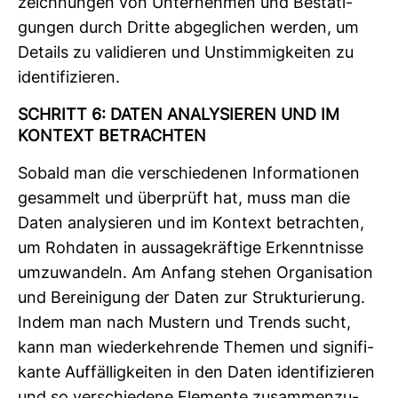
zeich­nungen von Unter­nehmen und Bestä­ti­
gungen durch Dritte abge­gli­chen werden, um
Details zu vali­dieren und Unstim­mig­keiten zu
iden­ti­fi­zieren.
SCHRITT 6: DATEN ANA­LY­SIEREN UND IM
KON­TEXT BETRACHTEN
Sobald man die ver­schie­denen Infor­ma­tionen
gesam­melt und über­prüft hat, muss man die
Daten ana­ly­sieren und im Kon­text betrachten,
um Roh­daten in aus­sa­ge­kräf­tige Erkennt­nisse
umzu­wan­deln. Am Anfang stehen Orga­ni­sa­tion
und Berei­ni­gung der Daten zur Struk­tu­rie­rung.
Indem man nach Mus­tern und Trends sucht,
kann man wie­der­keh­rende Themen und signi­fi­
kante Auf­fäl­lig­keiten in den Daten iden­ti­fi­zieren