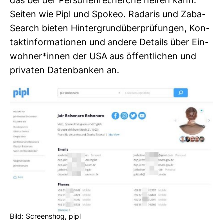
das bei der Per­so­nen­re­cherche helfen kann.
Seiten wie
Pipl
und
Spokeo
.
Radaris
und
Zaba­
Se­arch
bieten Hin­ter­grun­d­über­prü­fungen, Kon­
takt­in­for­ma­tionen und andere Details über Ein­
wohner*innen der USA aus öffent­li­chen und
pri­vaten Daten­banken an.
Bild: Screenshog, pipl