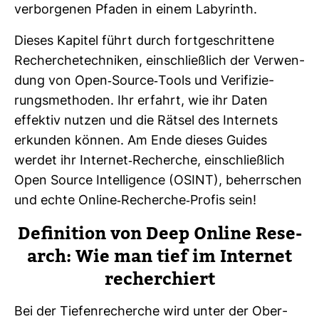
ver­bor­genen Pfaden in einem Laby­rinth.
Dieses Kapitel führt durch fort­ge­schrit­tene
Recher­che­tech­niken, ein­schließ­lich der Ver­wen­
dung von Open-​Source-​Tools und Veri­fi­zie­
rungs­me­thoden. Ihr erfahrt, wie ihr Daten
effektiv nutzen und die Rätsel des Inter­nets
erkunden können. Am Ende dieses Guides
werdet ihr Internet-​Recherche, ein­schließ­lich
Open Source Intel­li­gence (OSINT), beherr­schen
und echte Online-​Recherche-​Profis sein!
Defi­ni­tion von Deep Online Rese­
arch: Wie man tief im Internet
recher­chiert
Bei der Tie­fen­re­cherche wird unter der Ober­