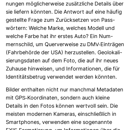
nungen mög­li­cher­weise zusätz­liche Details über
sie lie­fern könnten. Die Ant­wort auf eine häufig
gestellte Frage zum Zurück­setzen von Pass­
wör­tern: Welche Marke, wel­ches Modell und
welche Farbe hat ihr erstes Auto? Ein Num­
mern­schild, um Quer­ver­weise zu DMV-​Ein­trägen
(Fahr­be­hörde der USA) her­zu­stellen. Geo­lo­ka­li­
sie­rungs­daten auf dem Foto, die auf ihr neues
Zuhause hin­weisen, und Infor­ma­tionen, die für
Iden­ti­täts­be­trug ver­wendet werden könnten.
Bilder ent­halten nicht nur manchmal Meta­daten
mit GPS-​Koor­di­naten, son­dern auch kleine
Details in den Fotos können wert­voll sein. Die
meisten modernen Kameras, ein­schließ­lich in
Smart­phones, ver­wenden eine soge­nannte