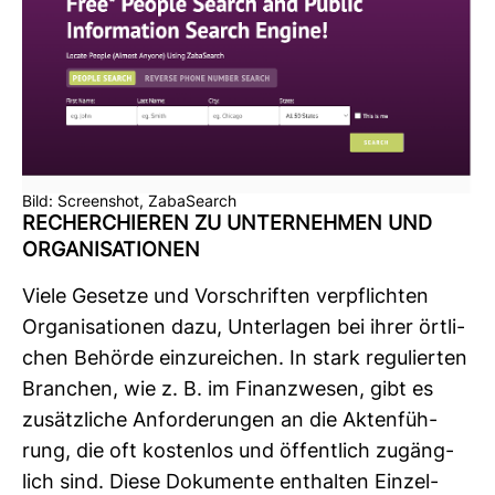
Bild: Screenshot, ZabaSearch
RECHER­CHIEREN ZU UNTER­NEHMEN UND
ORGA­NI­SA­TIONEN
Viele Gesetze und Vor­schriften ver­pflichten
Orga­ni­sa­tionen dazu, Unter­lagen bei ihrer ört­li­
chen Behörde ein­zu­rei­chen. In stark regu­lierten
Bran­chen, wie z. B. im Finanz­wesen, gibt es
zusätz­liche Anfor­de­rungen an die Akten­füh­
rung, die oft kos­tenlos und öffent­lich zugäng­
lich sind. Diese Doku­mente ent­halten Ein­zel­