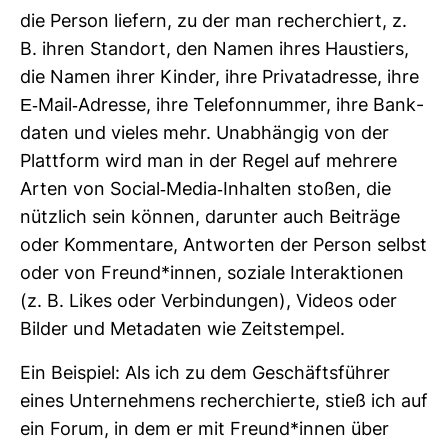
die Person lie­fern, zu der man recher­chiert, z.
B. ihren Standort, den Namen ihres Haus­tiers,
die Namen ihrer Kinder, ihre Pri­vat­adresse, ihre
E-​Mail-​Adresse, ihre Tele­fon­nummer, ihre Bank­
daten und vieles mehr. Unab­hängig von der
Platt­form wird man in der Regel auf meh­rere
Arten von Social-​Media-​Inhalten stoßen, die
nütz­lich sein können, dar­unter auch Bei­träge
oder Kom­men­tare, Ant­worten der Person selbst
oder von Freund*innen, soziale Inter­ak­tionen
(z. B. Likes oder Ver­bin­dungen), Videos oder
Bilder und Meta­daten wie Zeit­stempel.
Ein Bei­spiel: Als ich zu dem Geschäfts­führer
eines Unter­neh­mens recher­chierte, stieß ich auf
ein Forum, in dem er mit Freund*innen über