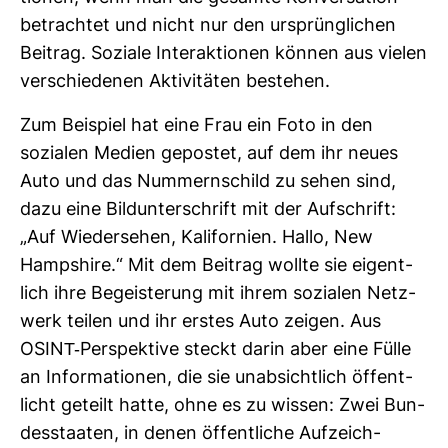
betrachtet und nicht nur den ursprüng­li­chen
Bei­trag. Soziale Inter­ak­tionen können aus vielen
ver­schie­denen Akti­vi­täten bestehen.
Zum Bei­spiel hat eine Frau ein Foto in den
sozialen Medien gepostet, auf dem ihr neues
Auto und das Num­mern­schild zu sehen sind,
dazu eine Bild­un­ter­schrift mit der Auf­schrift:
„Auf Wie­der­sehen, Kali­for­nien. Hallo, New
Hamp­shire.“ Mit dem Bei­trag wollte sie eigent­
lich ihre Begeis­te­rung mit ihrem sozialen Netz­
werk teilen und ihr erstes Auto zeigen. Aus
OSINT-​Per­spek­tive steckt darin aber eine Fülle
an Infor­ma­tionen, die sie unab­sicht­lich öffent­
licht geteilt hatte, ohne es zu wissen: Zwei Bun­
des­staaten, in denen öffent­liche Auf­zeich­