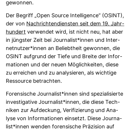
gewonnen.
Der Begriff „Open Source Intel­li­gence“ (OSINT),
der von
Nach­rich­ten­diensten seit dem 19. Jahr­
hun­dert
ver­wendet wird, ist nicht neu, hat aber
in jüngster Zeit bei Jour­na­list*innen und Inter­
net­nutzer*innen an Beliebt­heit gewonnen, die
OSINT auf­grund der Tiefe und Breite der Infor­
ma­tionen und der neuen Mög­lich­keiten, diese
zu errei­chen und zu ana­ly­sieren, als wich­tige
Res­source betrachten.
Foren­si­sche Jour­na­list*innen sind spe­zia­li­sierte
inves­ti­ga­tive Jour­na­list*innen, die diese Tech­
niken zur Auf­de­ckung, Veri­fi­zie­rung und Ana­
lyse von Infor­ma­tionen ein­setzt. Diese Jour­na­
list*innen wenden foren­si­sche Prä­zi­sion auf