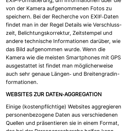
EXIF-​For­ma­tie­rung, um Infor­ma­tionen über die
von der Kamera auf­ge­nom­menen Fotos zu
spei­chern. Bei der Recherche von EXIF-​Daten
findet man in der Regel Details wie Ver­schluss­
zeit, Belich­tungs­kor­rektur, Zeit­stempel und
andere tech­ni­sche Infor­ma­tionen dar­über, wie
das Bild auf­ge­nommen wurde. Wenn die
Kamera wie die meisten Smart­phones mit GPS
aus­ge­stattet ist findet man mög­li­cher­weise
auch sehr genaue Längen-​ und Brei­ten­grad­in­
for­ma­tionen.
WEB­SITES ZUR DATEN-​AGGRE­GA­TION
Einige (kos­ten­pflich­tige) Web­sites agg­re­gieren
per­so­nen­be­zo­gene Daten aus ver­schie­denen
Quellen und prä­sen­tieren sie in einem Format,