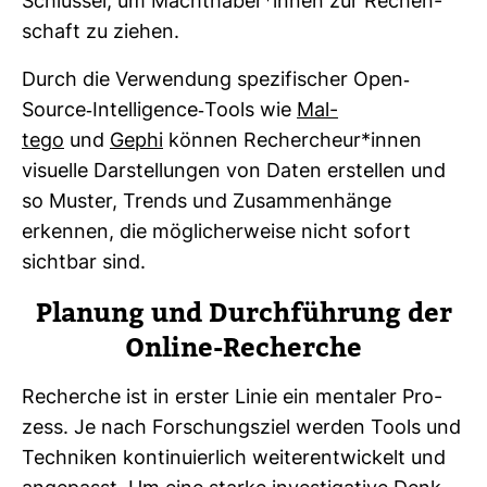
Schlüssel, um Macht­haber*innen zur Rechen­
schaft zu ziehen.
Durch die Ver­wen­dung spe­zi­fi­scher Open-​
Source-​Intel­li­gence-​Tools wie
Mal­
tego
und
Gephi
können Recher­cheur*innen
visu­elle Dar­stel­lungen von Daten erstellen und
so Muster, Trends und Zusam­men­hänge
erkennen, die mög­li­cher­weise nicht sofort
sichtbar sind.
Pla­nung und Durch­füh­rung der
Online-​Recherche
Recherche ist in erster Linie ein men­taler Pro­
zess. Je nach For­schungs­ziel werden Tools und
Tech­niken kon­ti­nu­ier­lich wei­ter­ent­wi­ckelt und