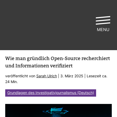
MENU
4 – Inter­net­re­cherche für Profis –
Wie man gründ­lich Open-​Source recher­chiert
und Infor­ma­tionen veri­fi­ziert
ver­öf­fent­licht von
Sarah Ulrich
| 3. März 2025 | Lese­zeit ca.
24 Min.
Grundlagen des Investigativjournalismus (Deutsch)