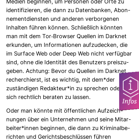
Medien beginnen, um Per­sonen oder Orte zu
iden­ti­fi­zieren, die dann zu Daten­banken, Abon­
ne­ment­diensten und anderen ver­bor­genen
Inhalten führen können. Schließ­lich könnten
man mit dem Tor-​Browser Quellen im Darknet
erkunden, um Infor­ma­tionen auf­zu­de­cken, die
im Sur­face Web oder Deep Web nicht ver­fügbar
sind, ohne die Iden­tität des Benut­zers preis­zu­
geben. Ach­tung: Bevor du Quellen im Darknet
recher­chierst, ist es wichtig, mit dem*der
zustän­digen Redak­teur*in zu spre­chen oder
sich recht­lich beraten zu lassen.
Infos
Oder man könnte mit öffent­li­chen Auf­zeich­
nungen über ein Unter­nehmen und seine Mit­ar­
beiter*innen beginnen, die dann zu Kri­mi­nal­be­
richten und Gerichts­be­schlüssen führen