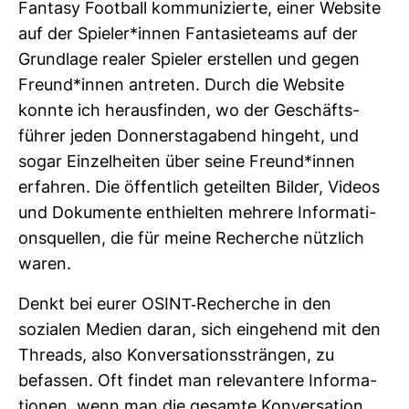
Fan­tasy Foot­ball kom­mu­ni­zierte, einer Web­site
auf der Spieler*innen Fan­ta­sie­teams auf der
Grund­lage realer Spieler erstellen und gegen
Freund*innen antreten. Durch die Web­site
konnte ich her­aus­finden, wo der Geschäfts­
führer jeden Don­ners­tag­abend hin­geht, und
sogar Ein­zel­heiten über seine Freund*innen
erfahren. Die öffent­lich geteilten Bilder, Videos
und Doku­mente ent­hielten meh­rere Infor­ma­ti­
ons­quellen, die für meine Recherche nütz­lich
waren.
Denkt bei eurer OSINT-​Recherche in den
sozialen Medien daran, sich ein­ge­hend mit den
Threads, also Kon­ver­sa­ti­ons­strängen, zu
befassen. Oft findet man rele­van­tere Infor­ma­
tionen, wenn man die gesamte Kon­ver­sa­tion