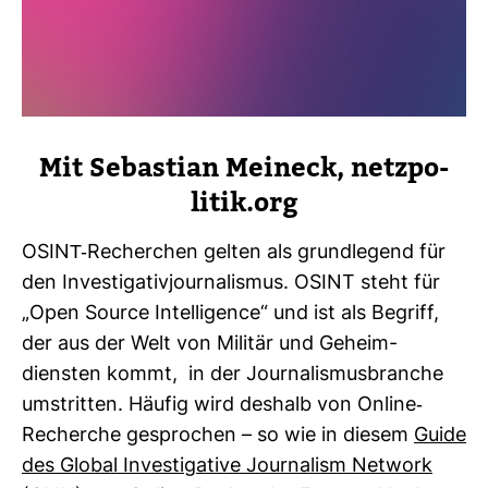
Mit Sebas­tian Meineck, netz­po­
litik.org
OSINT-​Recher­chen gelten als grund­le­gend für
den Inves­ti­ga­ti­vjour­na­lismus. OSINT steht für
„Open Source Intel­li­gence“ und ist als Begriff,
der aus der Welt von Militär und Geheim­
diensten kommt, in der Jour­na­lis­mus­branche
umstritten. Häufig wird des­halb von Online-​
Recherche gespro­chen – so wie in diesem
Guide
des Global Inves­ti­ga­tive Jour­na­lism Net­work