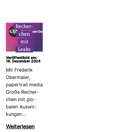
Recher­
chen
mit
Leaks
Veröffentlicht am:
16. Dezember 2024
Mit Fre­derik
Ober­maier,
paper­trail media
Große Recher­
chen mit glo­
balen Aus­wir­
kungen…
Wei­ter­lesen