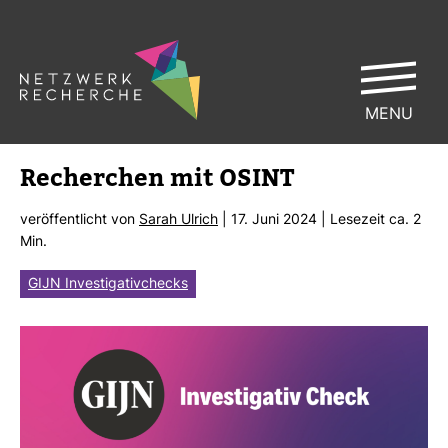
MENU
Recher­chen mit OSINT
ver­öf­fent­licht von
Sarah Ulrich
| 17. Juni 2024 | Lese­zeit ca. 2
Min.
GIJN Investigativchecks