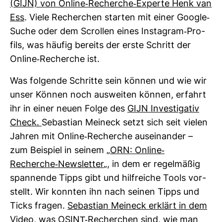
(GIJN) von Online-​Recherche-​Experte Henk van
Ess
. Viele Recher­chen starten mit einer Google-​
Suche oder dem Scrollen eines Insta­gram-​Pro­
fils, was häufig bereits der erste Schritt der
Online-​Recherche ist.
Was fol­gende Schritte sein können und wie wir
unser Können noch aus­weiten können, erfahrt
ihr in einer neuen Folge des
GIJN Inves­ti­gativ
Check.
Sebas­tian Meineck setzt sich seit vielen
Jahren mit Online-​Recherche aus­ein­ander –
zum Bei­spiel in seinem „
ORN: Online-​
Recherche-​News­letter
„, in dem er regel­mäßig
span­nende Tipps gibt und hilf­reiche Tools vor­
stellt. Wir konnten ihn nach seinen Tipps und
Ticks fragen.
Sebas­tian Meineck erklärt in dem
Video
, was OSINT-​Recher­chen sind, wie man