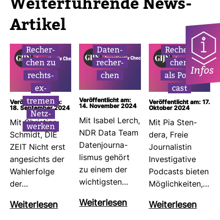
Wei­ter­füh­rende News-​
Artikel
Recher­
Daten­
Recher­
chen zu
re­cher­
chen
Infos
rechts­
chen
als Pod­
ex­
cast
tremen
Veröffentlicht am:
Veröffentlicht am:
Veröffentlicht am: 17.
14. November 2024
18. September 2024
Oktober 2024
Netz­
Mit Isabel Lerch,
Mit Chris­tina
Mit Pia Sten­
werken
NDR Data Team
Schmidt, DIE
dera, Freie
Daten­jour­na­
ZEIT Nicht erst
Jour­na­listin
lismus gehört
ange­sichts der
Inves­ti­ga­tive
zu einem der
Wahl­er­folge
Pod­casts bieten
wich­tigsten…
der…
Mög­lich­keiten,…
Wei­ter­lesen
Wei­ter­lesen
Wei­ter­lesen