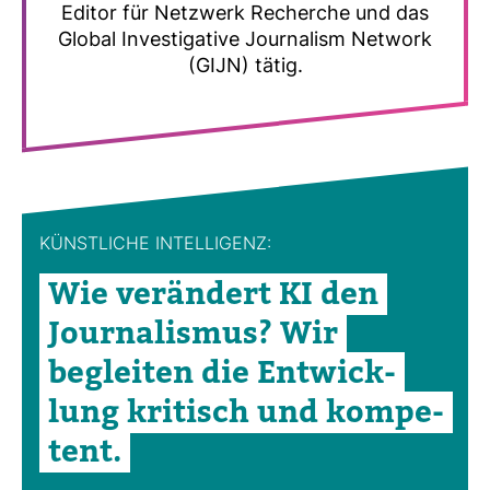
Editor für Netz­werk Recherche und das
Global Inves­ti­ga­tive Jour­na­lism Net­work
(GIJN) tätig.
KÜNST­LICHE INTEL­LI­GENZ:
Wie ver­än­dert KI den
Jour­na­lismus? Wir
begleiten die Ent­wick­
lung kri­tisch und kom­pe­
tent.