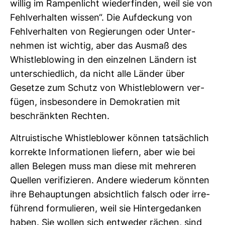
willig im Ram­pen­licht wie­der­finden, weil sie von
Fehl­ver­halten wissen“. Die Auf­de­ckung von
Fehl­ver­halten von Regie­rungen oder Unter­
nehmen ist wichtig, aber das Ausmaß des
Whist­le­blo­wing in den ein­zelnen Län­dern ist
unter­schied­lich, da nicht alle Länder über
Gesetze zum Schutz von Whist­le­blowern ver­
fügen, ins­be­son­dere in Demo­kra­tien mit
beschränkten Rechten.
Altru­is­ti­sche Whist­le­blower können tat­säch­lich
kor­rekte Infor­ma­tionen lie­fern, aber wie bei
allen Belegen muss man diese mit meh­reren
Quellen veri­fi­zieren. Andere wie­derum könnten
ihre Behaup­tungen absicht­lich falsch oder irre­
füh­rend for­mu­lieren, weil sie Hin­ter­ge­danken
haben. Sie wollen sich ent­weder rächen, sind