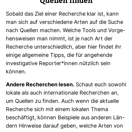
Quellen finden
Sobald das Ziel einer Recherche klar ist, kann
man sich auf ver­schie­dene Arten auf die Suche
nach Quellen machen. Welche Tools und Vor­ge­
hens­weisen man nimmt, ist je nach Art der
Recherche unter­schied­lich, aber hier findet ihr
einige all­ge­meine Tipps, die für ange­hende
inves­ti­ga­tive Reporter*innen nütz­lich sein
können.
Andere Recher­chen lesen.
Schaut euch sowohl
lokale als auch inter­na­tio­nale Recher­chen an,
um Quellen zu finden. Auch wenn die aktu­elle
Recherche sich mit einem lokalen Thema
beschäf­tigt, können Bei­spiele aus anderen Län­
dern Hin­weise darauf geben, welche Arten von