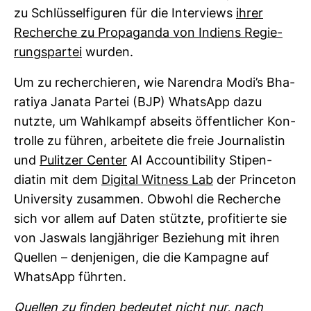
zu Schlüs­sel­fi­guren für die Inter­views
ihrer
Recherche zu Pro­pa­ganda von Indiens Regie­
rungs­partei
wurden.
Um zu recher­chieren, wie Narendra Modi’s Bha­
ra­tiya Janata Partei (BJP) WhatsApp dazu
nutzte, um Wahl­kampf abseits öffent­li­cher Kon­
trolle zu führen, arbei­tete die freie Jour­na­listin
und
Pulitzer Center
AI Accoun­ti­bi­lity Sti­pen­
diatin mit dem
Digital Wit­ness Lab
der Prin­ceton
Uni­ver­sity zusammen. Obwohl die Recherche
sich vor allem auf Daten stützte, pro­fi­tierte sie
von Jas­wals lang­jäh­riger Bezie­hung mit ihren
Quellen – den­je­nigen, die die Kam­pagne auf
WhatsApp führten.
Quellen zu finden bedeutet nicht nur, nach