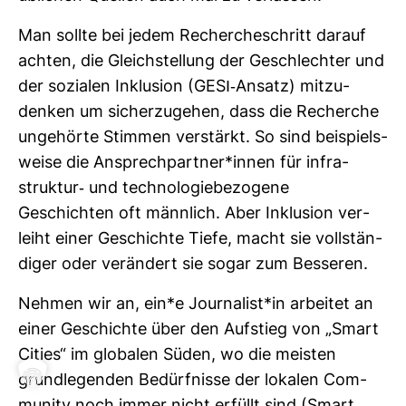
Man sollte bei jedem Recher­che­schritt darauf
achten, die Gleich­stel­lung der Geschlechter und
der sozialen Inklu­sion (GESI-​Ansatz) mit­zu­
denken um sicher­zu­gehen, dass die Recherche
unge­hörte Stimmen ver­stärkt. So sind bei­spiels­
weise die Ansprech­partner*innen für infra­
struktur-​ und tech­no­lo­gie­be­zo­gene
Geschichten oft männ­lich. Aber Inklu­sion ver­
leiht einer Geschichte Tiefe, macht sie voll­stän­
diger oder ver­än­dert sie sogar zum Bes­seren.
Nehmen wir an, ein*e Jour­na­list*in arbeitet an
einer Geschichte über den Auf­stieg von „Smart
Cities“ im glo­balen Süden, wo die meisten
grund­le­genden Bedürf­nisse der lokalen Com­