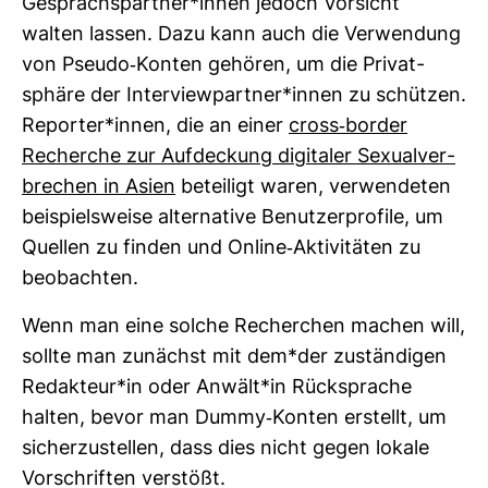
Gesprächs­partner*innen jedoch Vor­sicht
walten lassen. Dazu kann auch die Ver­wen­dung
von Pseudo-​Konten gehören, um die Pri­vat­
sphäre der Inter­view­partner*innen zu schützen.
Reporter*innen, die an einer
cross-​border
Recherche zur Auf­de­ckung digi­taler Sexu­al­ver­
bre­chen in Asien
betei­ligt waren, ver­wen­deten
bei­spiels­weise alter­na­tive Benut­zer­pro­file, um
Quellen zu finden und Online-​Akti­vi­täten zu
beob­achten.
Wenn man eine solche Recher­chen machen will,
sollte man zunächst mit dem*der zustän­digen
Redak­teur*in oder Anwält*in Rück­sprache
halten, bevor man Dummy-​Konten erstellt, um
sicher­zu­stellen, dass dies nicht gegen lokale
Vor­schriften ver­stößt.