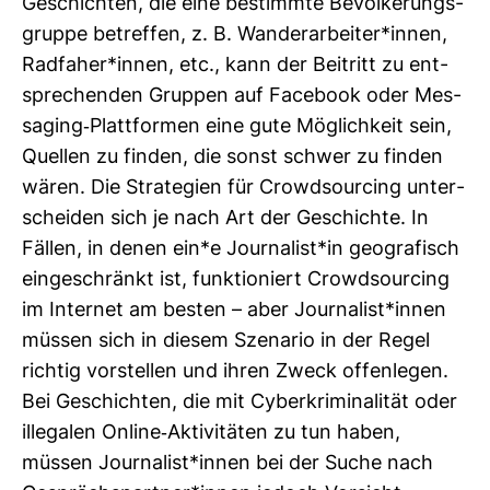
Geschichten, die eine bestimmte Bevöl­ke­rungs­
gruppe betreffen, z. B. Wan­der­ar­beiter*innen,
Rad­faher*innen, etc., kann der Bei­tritt zu ent­
spre­chenden Gruppen auf Face­book oder Mes­
sa­ging-​Platt­formen eine gute Mög­lich­keit sein,
Quellen zu finden, die sonst schwer zu finden
wären. Die Stra­te­gien für Crow­d­sour­cing unter­
scheiden sich je nach Art der Geschichte. In
Fällen, in denen ein*e Jour­na­list*in geo­gra­fisch
ein­ge­schränkt ist, funk­tio­niert Crow­d­sour­cing
im Internet am besten – aber Jour­na­list*innen
müssen sich in diesem Sze­nario in der Regel
richtig vor­stellen und ihren Zweck offen­legen.
Bei Geschichten, die mit Cyber­kri­mi­na­lität oder
ille­galen Online-​Akti­vi­täten zu tun haben,
müssen Jour­na­list*innen bei der Suche nach