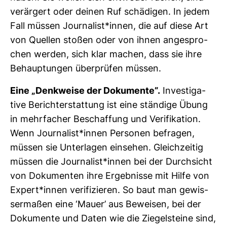
ver­är­gert oder deinen Ruf schä­digen. In jedem
Fall müssen Jour­na­list*innen, die auf diese Art
von Quellen stoßen oder von ihnen ange­spro­
chen werden, sich klar machen, dass sie ihre
Behaup­tungen über­prüfen müssen.
Eine „Denk­weise der Doku­mente”.
Inves­ti­ga­
tive Bericht­erstat­tung ist eine stän­dige Übung
in mehr­fa­cher Beschaf­fung und Veri­fi­ka­tion.
Wenn Jour­na­list*innen Per­sonen befragen,
müssen sie Unter­lagen ein­sehen. Gleich­zeitig
müssen die Jour­na­list*innen bei der Durch­sicht
von Doku­menten ihre Ergeb­nisse mit Hilfe von
Expert*innen veri­fi­zieren. So baut man gewis­
ser­maßen eine ‘Mauer’ aus Beweisen, bei der
Doku­mente und Daten wie die Zie­gel­steine sind,