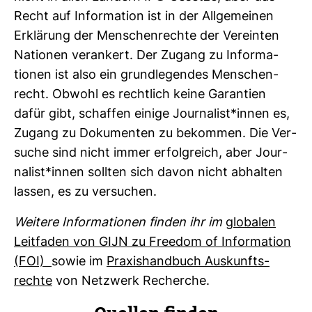
Recht auf Infor­ma­tion ist in der All­ge­meinen
Erklä­rung der Men­schen­rechte der Ver­einten
Nationen ver­an­kert. Der Zugang zu Infor­ma­
tionen ist also ein grund­le­gendes Men­schen­
recht. Obwohl es recht­lich keine Garan­tien
dafür gibt, schaffen einige Jour­na­list*innen es,
Zugang zu Doku­menten zu bekommen. Die Ver­
suche sind nicht immer erfolg­reich, aber Jour­
na­list*innen sollten sich davon nicht abhalten
lassen, es zu ver­su­chen.
Wei­tere Infor­ma­tionen finden ihr im
glo­balen
Leit­faden von GIJN zu Freedom of Infor­ma­tion
(FOI)
sowie im
Pra­xis­hand­buch Aus­kunfts­
rechte
von Netz­werk Recherche.