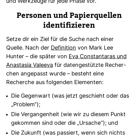
und Werk­zeuge für jede Phase vor.
Per­sonen und Papier­quellen
iden­ti­fi­zieren
Setze dir ein Ziel für die Suche nach einer
Quelle. Nach der
Defi­ni­tion
von Mark Lee
Hunter – die später von
Eva Con­stant­aras und
Ana­stasia Valeeva
für daten­ge­stützte Recher­
chen ange­passt wurde – besteht eine
Recherche aus fol­genden Ele­menten:
Die Gegenwart (was jetzt geschieht oder das
„Problem“);
Die Vergangenheit (wie wir zu diesem Punkt
gekommen sind oder die „Ursache“); und
Die Zukunft (was passiert, wenn sich nichts