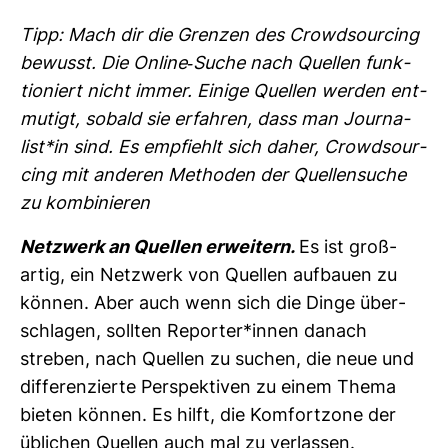
Tipp: Mach dir die Grenzen des Crow­d­sour­cing
bewusst. Die Online-​Suche nach Quellen funk­
tio­niert nicht immer. Einige Quellen werden ent­
mu­tigt, sobald sie erfahren, dass man Jour­na­
list*in sind. Es emp­fiehlt sich daher, Crow­d­sour­
cing mit anderen Methoden der Quel­len­suche
zu kom­bi­nieren
Netz­werk an Quellen erwei­tern.
Es ist groß­
artig, ein Netz­werk von Quellen auf­bauen zu
können. Aber auch wenn sich die Dinge über­
schlagen, sollten Reporter*innen danach
streben, nach Quellen zu suchen, die neue und
dif­fe­ren­zierte Per­spek­tiven zu einem Thema
bieten können. Es hilft, die Kom­fort­zone der
übli­chen Quellen auch mal zu ver­lassen.