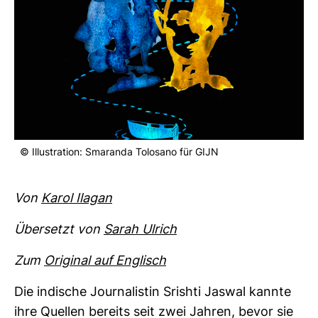
© Illus­tra­tion: Sma­randa Tolosano für GIJN
Von
Karol Ilagan
Über­setzt von
Sarah Ulrich
Zum
Ori­ginal auf Eng­lisch
Die indi­sche Jour­na­listin Srishti Jaswal kannte
ihre Quellen bereits seit zwei Jahren, bevor sie