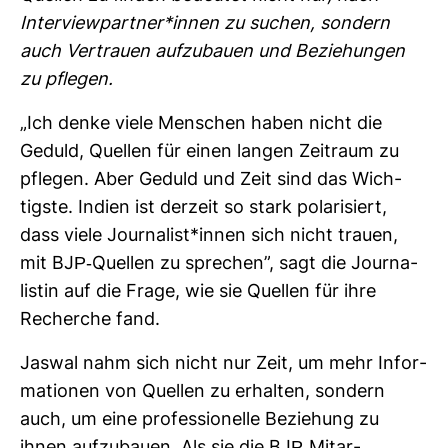
Inter­view­partner*innen zu suchen, son­dern
auch Ver­trauen auf­zu­bauen und Bezie­hungen
zu pflegen.
„Ich denke viele Men­schen haben nicht die
Geduld, Quellen für einen langen Zeit­raum zu
pflegen. Aber Geduld und Zeit sind das Wich­
tigste. Indien ist der­zeit so stark pola­ri­siert,
dass viele Jour­na­list*innen sich nicht trauen,
mit BJP-​Quellen zu spre­chen”, sagt die Jour­na­
listin auf die Frage, wie sie Quellen für ihre
Recherche fand.
Jaswal nahm sich nicht nur Zeit, um mehr Infor­
ma­tionen von Quellen zu erhalten, son­dern
auch, um eine pro­fes­sio­nelle Bezie­hung zu