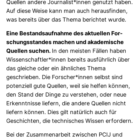
Quellen andere Jour­na­list*innen genutzt haben.
Auf diese Weise kann man auch her­aus­finden,
was bereits über das Thema berichtet wurde.
Eine Bestands­auf­nahme des aktu­ellen For­
schungs­standes machen und aka­de­mi­sche
Quellen suchen.
In den meisten Fällen haben
Wis­sen­schaftler*innen bereits aus­führ­lich über
das gleiche oder ein ähn­li­ches Thema
geschrieben. Die For­scher*innen selbst sind
poten­ziell gute Quellen, weil sie helfen können,
den Stand der Dinge zu ver­stehen, oder neue
Erkennt­nisse lie­fern, die andere Quellen nicht
lie­fern können. Dies gilt natür­lich auch für
Geschichten, die tech­ni­sches Wissen erfor­dern.
Bei der Zusam­men­ar­beit zwi­schen PCIJ und