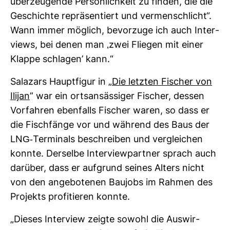
über­zeu­gende Per­sön­lich­keit zu finden, die die
Geschichte reprä­sen­tiert und ver­mensch­licht“.
Wann immer mög­lich, bevor­zuge ich auch Inter­
views, bei denen man ‚zwei Fliegen mit einer
Klappe schlagen’ kann.“
Sala­zars Haupt­figur in „
Die letzten Fischer von
Ilijan
” war ein orts­an­säs­siger Fischer, dessen
Vor­fahren eben­falls Fischer waren, so dass er
die Fisch­fänge vor und wäh­rend des Baus der
LNG-​Ter­mi­nals beschreiben und ver­glei­chen
konnte. Der­selbe Inter­view­partner sprach auch
dar­über, dass er auf­grund seines Alters nicht
von den ange­bo­tenen Bau­jobs im Rahmen des
Pro­jekts pro­fi­tieren konnte.
„Dieses Inter­view zeigte sowohl die Aus­wir­