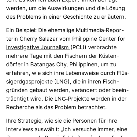
teln. Es können auch Expert*innen befragt
werden, um die Aus­wir­kungen und die Lösung
des Pro­blems in einer Geschichte zu erläu­tern.
Ein Bei­spiel: Die ehe­ma­lige Mul­ti­media-​Repor­
terin
Cherry Salazar
vom
Phil­ip­pine Center for
Inves­ti­ga­tive Jour­na­lism
(PCIJ) ver­brachte
meh­rere Tage mit den Fischern der Küs­ten­
dörfer in Batangas City, Phil­ip­pinen, um zu
erfahren, wie sich ihre Lebens­weise durch Flüs­
sig­erd­gas­pro­jekte (LNG), die in ihren Fisch­
gründen gebaut werden, ver­än­dert oder beein­
träch­tigt wird. Die LNG-​Pro­jekte werden in der
Recherche als das Pro­blem betrachtet.
Ihre Stra­tegie, wie sie die Per­sonen für ihre
Inter­views aus­wählt: „Ich ver­suche immer, eine