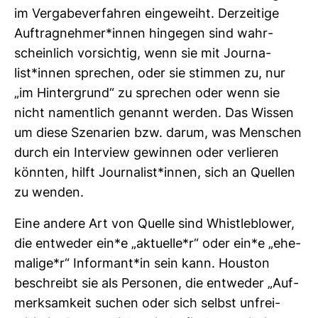
im Ver­ga­be­ver­fahren ein­ge­weiht. Der­zei­tige
Auf­trag­nehmer*innen hin­gegen sind wahr­
schein­lich vor­sichtig, wenn sie mit Jour­na­
list*innen spre­chen, oder sie stimmen zu, nur
„im Hin­ter­grund“ zu spre­chen oder wenn sie
nicht nament­lich genannt werden. Das Wissen
um diese Sze­na­rien bzw. darum, was Men­schen
durch ein Inter­view gewinnen oder ver­lieren
könnten, hilft Jour­na­list*innen, sich an Quellen
zu wenden.
Eine andere Art von Quelle sind Whist­le­blower,
die ent­weder ein*e „aktu­elle*r“ oder ein*e „ehe­
ma­lige*r“ Infor­mant*in sein kann. Houston
beschreibt sie als Per­sonen, die ent­weder „Auf­
merk­sam­keit suchen oder sich selbst unfrei­