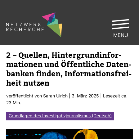
MENU
2 – Quellen, Hin­ter­grund­in­for­
ma­tionen und Öffent­liche Daten­
banken finden, Infor­ma­ti­ons­frei­
heit nutzen
ver­öf­fent­licht von
Sarah Ulrich
| 3. März 2025 | Lese­zeit ca.
23 Min.
Grundlagen des Investigativjournalismus (Deutsch)