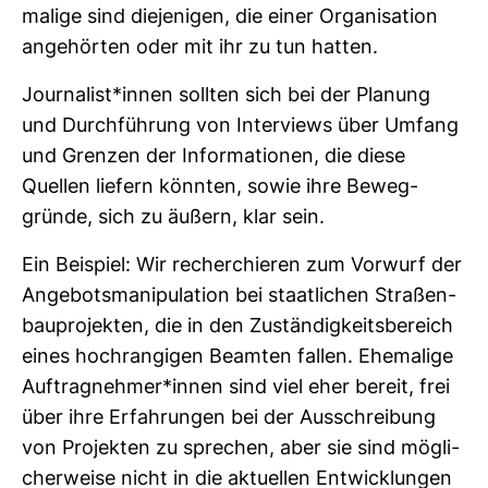
ma­lige sind die­je­nigen, die einer Orga­ni­sa­tion
ange­hörten oder mit ihr zu tun hatten.
Jour­na­list*innen sollten sich bei der Pla­nung
und Durch­füh­rung von Inter­views über Umfang
und Grenzen der Infor­ma­tionen, die diese
Quellen lie­fern könnten, sowie ihre Beweg­
gründe, sich zu äußern, klar sein.
Ein Bei­spiel: Wir recher­chieren zum Vor­wurf der
Ange­bots­ma­ni­pu­la­tion bei staat­li­chen Stra­ßen­
bau­pro­jekten, die in den Zustän­dig­keits­be­reich
eines hoch­ran­gigen Beamten fallen. Ehe­ma­lige
Auf­trag­nehmer*innen sind viel eher bereit, frei
über ihre Erfah­rungen bei der Aus­schrei­bung
von Pro­jekten zu spre­chen, aber sie sind mög­li­
cher­weise nicht in die aktu­ellen Ent­wick­lungen