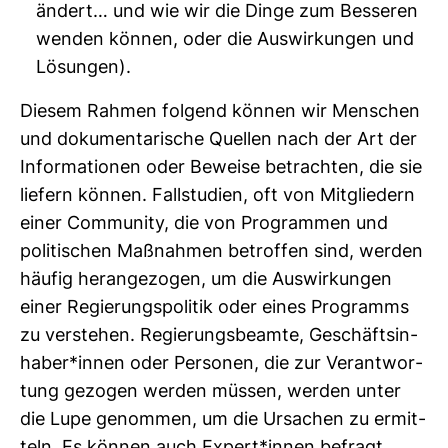
ändert… und wie wir die Dinge zum Besseren
wenden können, oder die Auswirkungen und
Lösungen).
Diesem Rahmen fol­gend können wir Men­schen
und doku­men­ta­ri­sche Quellen nach der Art der
Infor­ma­tionen oder Beweise betrachten, die sie
lie­fern können. Fall­stu­dien, oft von Mit­glie­dern
einer Com­mu­nity, die von Pro­grammen und
poli­ti­schen Maß­nahmen betroffen sind, werden
häufig her­an­ge­zogen, um die Aus­wir­kungen
einer Regie­rungs­po­litik oder eines Pro­gramms
zu ver­stehen. Regie­rungs­be­amte, Geschäfts­in­
haber*innen oder Per­sonen, die zur Ver­ant­wor­
tung gezogen werden müssen, werden unter
die Lupe genommen, um die Ursa­chen zu ermit­