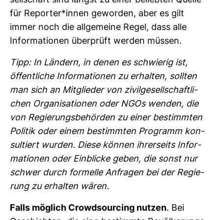
sell­schaft sind längst zu einer beliebten Quelle
für Reporter*innen geworden, aber es gilt
immer noch die all­ge­meine Regel, dass alle
Infor­ma­tionen über­prüft werden müssen.
Tipp: In Län­dern, in denen es schwierig ist,
öffent­liche Infor­ma­tionen zu erhalten, sollten
man sich an Mit­glieder von zivil­ge­sell­schaft­li­
chen Orga­ni­sa­tionen oder NGOs wenden, die
von Regie­rungs­be­hörden zu einer bestimmten
Politik oder einem bestimmten Pro­gramm kon­
sul­tiert wurden. Diese können ihrer­seits Infor­
ma­tionen oder Ein­blicke geben, die sonst nur
schwer durch for­melle Anfragen bei der Regie­
rung zu erhalten wären.
Falls mög­lich Crow­d­sour­cing nutzen
. Bei