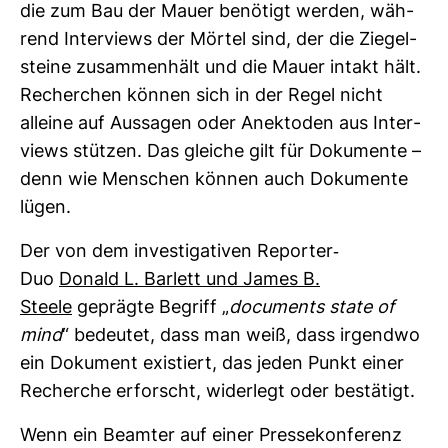
die zum Bau der Mauer benö­tigt werden, wäh­
rend Inter­views der Mörtel sind, der die Zie­gel­
steine zusam­men­hält und die Mauer intakt hält.
Recher­chen können sich in der Regel nicht
alleine auf Aus­sagen oder Anek­toden aus Inter­
views stützen. Das gleiche gilt für Doku­mente –
denn wie Men­schen können auch Doku­mente
lügen.
Der von dem inves­ti­ga­tiven Reporter-​
Duo
Donald L. Bar­lett und James B.
Steele
geprägte Begriff „
docu­ments state of
mind
“ bedeutet, dass man weiß, dass irgendwo
ein Doku­ment exis­tiert, das jeden Punkt einer
Recherche erforscht, wider­legt oder bestä­tigt.
Wenn ein Beamter auf einer Pres­se­kon­fe­renz