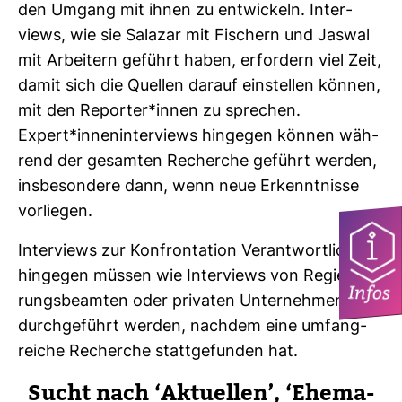
den Umgang mit ihnen zu ent­wi­ckeln. Inter­
views, wie sie Salazar mit Fischern und Jaswal
mit Arbei­tern geführt haben, erfor­dern viel Zeit,
damit sich die Quellen darauf ein­stellen können,
mit den Reporter*innen zu spre­chen.
Expert*innen­in­ter­views hin­gegen können wäh­
rend der gesamten Recherche geführt werden,
ins­be­son­dere dann, wenn neue Erkennt­nisse
vor­liegen.
Inter­views zur Kon­fron­ta­tion Ver­ant­wort­li­cher
hin­gegen müssen wie Inter­views von Regie­
Infos
rungs­be­amten oder pri­vaten Unter­nehmen
durch­ge­führt werden, nachdem eine umfang­
reiche Recherche statt­ge­funden hat.
Sucht nach ‘Aktu­ellen’, ‘Ehe­ma­