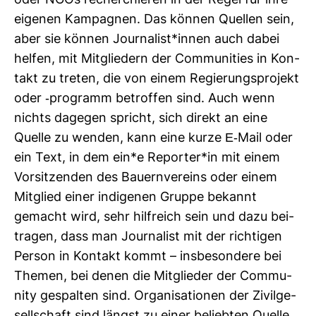
oder NGOs recher­chieren in der Regel für ihre
eigenen Kam­pa­gnen. Das können Quellen sein,
aber sie können Jour­na­list*innen auch dabei
helfen, mit Mit­glie­dern der Com­mu­nities in Kon­
takt zu treten, die von einem Regie­rungs­pro­jekt
oder -​pro­gramm betroffen sind. Auch wenn
nichts dagegen spricht, sich direkt an eine
Quelle zu wenden, kann eine kurze E-​Mail oder
ein Text, in dem ein*e Reporter*in mit einem
Vor­sit­zenden des Bau­ern­ver­eins oder einem
Mit­glied einer indi­genen Gruppe bekannt
gemacht wird, sehr hilf­reich sein und dazu bei­
tragen, dass man Jour­na­list mit der rich­tigen
Person in Kon­takt kommt – ins­be­son­dere bei
Themen, bei denen die Mit­glieder der Com­mu­
nity gespalten sind. Orga­ni­sa­tionen der Zivil­ge­