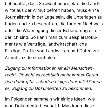
behauptet, dass Stra­ßen­bau­pro­jekte die Land­
wirte aus der Armut befreit haben, muss ein*e
Jour­na­list*in in der Lage sein, die Unter­lagen zu
finden und zu beschaffen, die für den Nach­weis
oder die Wider­le­gung dieser Behaup­tung erfor­
der­lich sind. So kann man zum Bei­spiel Doku­
mente wie Ver­träge, land­wirt­schaft­liche
Erträge, Pro­file von Land­wirten und Daten zur
Armutsin­zi­denz ein­holen.
Zugang zu Infor­ma­tionen ist ein Men­schen­
recht. Obwohl es recht­lich nicht immer Garan­
tien dafür gibt, schaffen einige Jour­na­list*innen
es, Zugang zu Doku­menten zu bekommen.
Im Fol­genden sam­meln wir einige Ideen, wie
man Doku­mente beschafft. Man kann diese