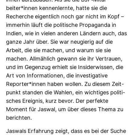
ihnen auf­zu­bauen. Als sie die BJP-​Mit­ar­
beiter*innen ken­nen­lernte, hatte sie die
Recherche eigent­lich noch gar nicht im Kopf –
immerhin läuft die poli­ti­sche Pro­pa­ganda in
Indien, wie in vielen anderen Län­dern auch, das
ganze Jahr über. Sie war neu­gierig auf die
Arbeit, die sie machen, und warum sie sie
machen. All­mäh­lich gewann sie ihr Ver­trauen,
und im Gegenzug erhielt sie Insi­der­wissen, die
Art von Infor­ma­tionen, die inves­ti­ga­tive
Reporter*innen haben wollen. Zu diesem Zeit­
punkt standen die Wahlen, ein wich­tiges poli­ti­
sches Ereignis, kurz bevor. Der per­fekte
Moment für Jaswal, um über dieses Thema zu
berichten.
Jas­wals Erfah­rung zeigt, dass es bei der Suche