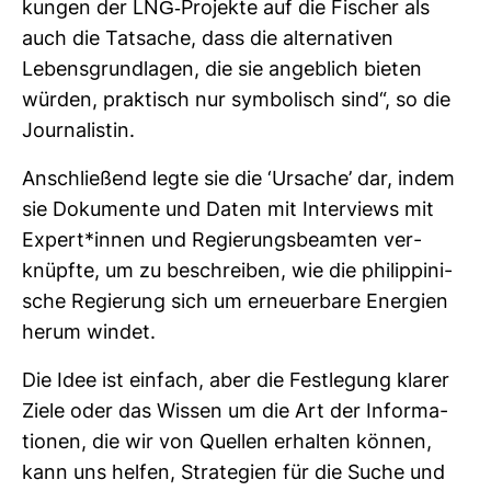
kungen der LNG-​Pro­jekte auf die Fischer als
auch die Tat­sache, dass die alter­na­tiven
Lebens­grund­lagen, die sie angeb­lich bieten
würden, prak­tisch nur sym­bo­lisch sind“, so die
Jour­na­listin.
Anschlie­ßend legte sie die ‘Ursache’ dar, indem
sie Doku­mente und Daten mit Inter­views mit
Expert*innen und Regie­rungs­be­amten ver­
knüpfte, um zu beschreiben, wie die phil­ip­pi­ni­
sche Regie­rung sich um erneu­er­bare Ener­gien
herum windet.
Die Idee ist ein­fach, aber die Fest­le­gung klarer
Ziele oder das Wissen um die Art der Infor­ma­
tionen, die wir von Quellen erhalten können,
kann uns helfen, Stra­te­gien für die Suche und