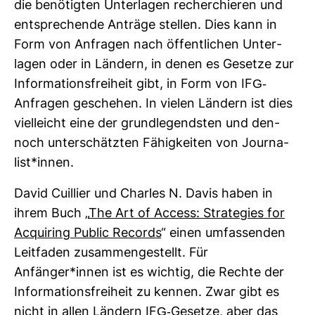
die benö­tigten Unter­lagen recher­chieren und
ent­spre­chende Anträge stellen. Dies kann in
Form von Anfragen nach öffent­li­chen Unter­
lagen oder in Län­dern, in denen es Gesetze zur
Infor­ma­ti­ons­frei­heit gibt, in Form von IFG-​
Anfragen geschehen. In vielen Län­dern ist dies
viel­leicht eine der grund­le­gendsten und den­
noch unter­schätzten Fähig­keiten von Jour­na­
list*innen.
David Cuil­lier und Charles N. Davis haben in
ihrem Buch „
The Art of Access: Stra­te­gies for
Acqui­ring Public Records
“ einen umfas­senden
Leit­faden zusam­men­ge­stellt. Für
Anfänger*innen ist es wichtig, die Rechte der
Infor­ma­ti­ons­frei­heit zu kennen. Zwar gibt es
nicht in allen Län­dern IFG-​Gesetze, aber das