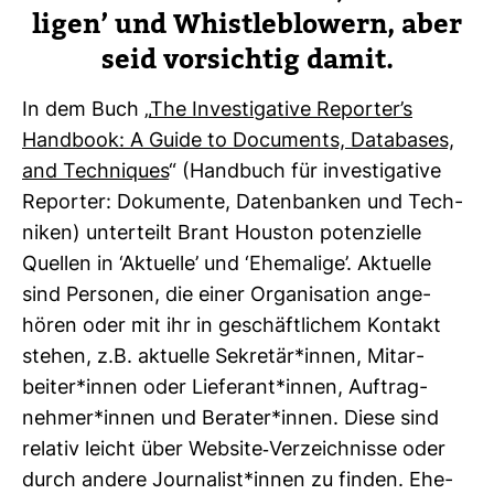
ligen’ und Whist­le­blowern, aber
seid vor­sichtig damit.
In dem Buch „
The Inves­ti­ga­tive Reporter’s
Hand­book: A Guide to Docu­ments, Data­bases,
and Tech­ni­ques
“ (Hand­buch für inves­ti­ga­tive
Reporter: Doku­mente, Daten­banken und Tech­
niken) unter­teilt Brant Houston poten­zi­elle
Quellen in ‘Aktu­elle’ und ‘Ehe­ma­lige’. Aktu­elle
sind Per­sonen, die einer Orga­ni­sa­tion ange­
hören oder mit ihr in geschäft­li­chem Kon­takt
stehen, z.B. aktu­elle Sekretär*innen, Mit­ar­
beiter*innen oder Lie­fe­rant*innen, Auf­trag­
nehmer*innen und Berater*innen. Diese sind
relativ leicht über Web­site-​Ver­zeich­nisse oder
durch andere Jour­na­list*innen zu finden. Ehe­