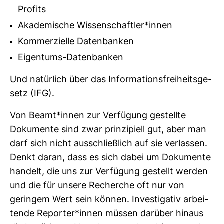
Profits
Akademische Wissenschaftler*innen
Kommerzielle Datenbanken
Eigentums-Datenbanken
Und natür­lich über das Infor­ma­ti­ons­frei­heits­ge­
setz (IFG).
Von Beamt*innen zur Ver­fü­gung gestellte
Doku­mente sind zwar prin­zi­piell gut, aber man
darf sich nicht aus­schließ­lich auf sie ver­lassen.
Denkt daran, dass es sich dabei um Doku­mente
han­delt, die uns zur Ver­fü­gung gestellt werden
und die für unsere Recherche oft nur von
geringem Wert sein können. Inves­ti­gativ arbei­
tende Reporter*innen müssen dar­über hinaus