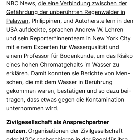
NBC News,
die eine Ver­bin­dung zwi­schen der
Gefähr­dung der unbe­rührten Regen­wälder in
Palawan
, Phil­ip­pinen, und Auto­her­stel­lern in den
USA auf­deckte, spra­chen Andrew W. Lehren
und sein Reporter*innen­team in New York City
mit einem Experten für Was­ser­qua­lität und
einem Pro­fessor für Boden­kunde, um das Risiko
eines hohen Chro­mat­ge­halts im Wasser zu
erklären. Damit konnten sie Berichte von Men­
schen, die mit dem Wasser in Berüh­rung
gekommen waren, bestä­tigen und so dazu bei­
tragen, dass etwas gegen die Kon­ta­mi­na­tion
unter­nommen wird.
Zivil­ge­sell­schaft als Ansprech­partner
nutzen.
Orga­ni­sa­tionen der Zivil­ge­sell­schaft