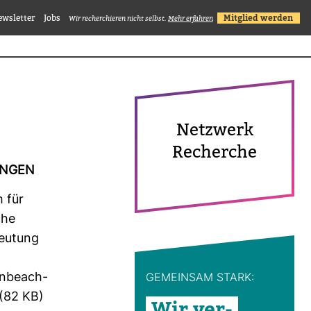
ewsletter
Jobs
Mitglied werden
Wir recherchieren nicht selbst.
Mehr erfahren
Netz­werk
Recherche
TUNGEN
 für
che
eu­tung
unbe­ach­
GEMEINSAM STARK:
 (82 KB)
Wir ver­