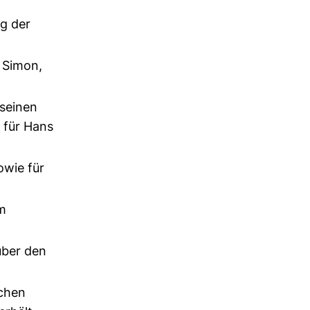
g der
 Simon,
 seinen
 für Hans
owie für
m
über den
ichen