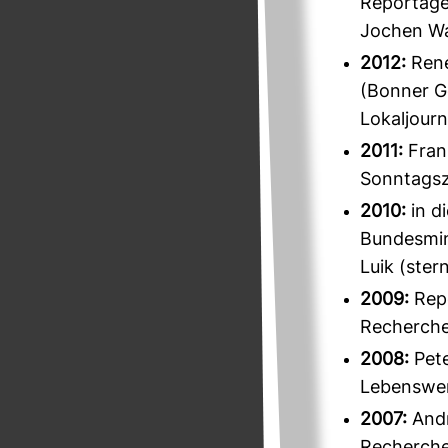
Reportage
Jochen Wag
2012:
René
(Bonner G
Lokaljourn
2011:
Frank
Sonntagsze
2010:
in di
Bundesmini
Luik (stern
2009:
Repo
Recherche
2008:
Pete
Lebenswe
2007:
Andr