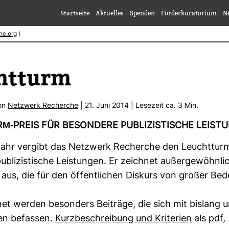
Startseite
Aktuelles
Spenden
Förderkuratorium
N
he.org
⟩
ht­turm
von
Netz­werk Recherche
| 21. Juni 2014 | Lese­zeit ca. 3 Min.
M-​PREIS FÜR BESON­DERE PUBLI­ZIS­TI­SCHE LEIS­
ahr ver­gibt das Netz­werk Recherche den Leucht­turm
bli­zis­ti­sche Leis­tungen. Er zeichnet außer­ge­wöhn­li
aus, die für den öffent­li­chen Dis­kurs von großer Bed
net werden beson­ders Bei­träge, die sich mit bis­lang 
en befassen.
Kurz­be­schrei­bung und Kri­te­rien
als pdf,