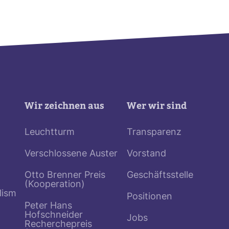
Wir zeichnen aus
Wer wir sind
Leuchtturm
Transparenz
Verschlossene Auster
Vorstand
Otto Brenner Preis
Geschäftsstelle
(Kooperation)
lism
Positionen
Peter Hans
Hofschneider
Jobs
Recherchepreis