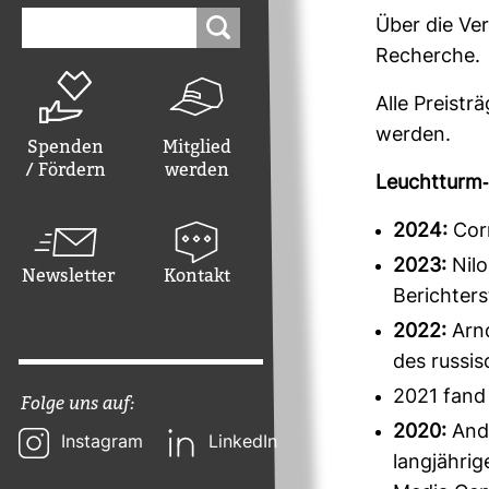
Suchen
Über die Ver
nach:
Recherche.
Alle Preis­t
werden.
Spenden
Mitglied
/ Fördern
werden
Leucht­turm-​
2024:
Corr
2023:
Nilo
Newsletter
Kontakt
Berichter
2022:
Arnd
des russis
2021 fand
Folge uns auf:
2020:
Andr
Instagram
LinkedIn
langjährig