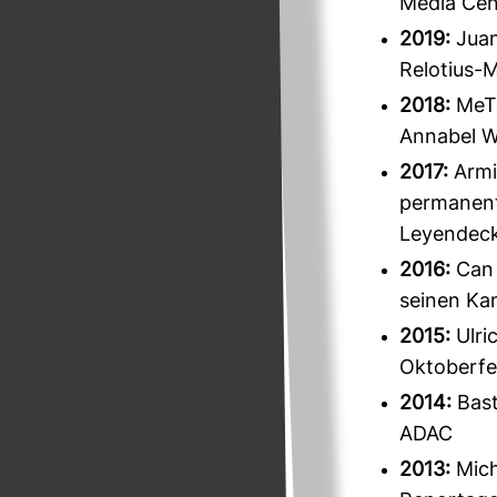
Media Cen
2019:
Juan
Relotius-
2018:
MeTo
Annabel W
2017:
Armi
permanent
Leyendec
2016:
Can 
seinen Kam
2015:
Ulri
Oktoberfe
2014:
Bast
ADAC
2013:
Mich