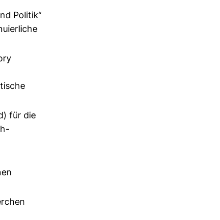
d Politik“
uierliche
ory
itische
) für die
ch-
nen
erchen