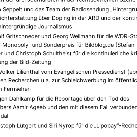
n der drei Journalisten in der rechtsextremen Szene
 Seppelt und das Team der Radiosendung „Hintergrun
richterstattung über Doping in der ARD und der kontin
 hintergründige Journalismus
lf Gritschneder und Georg Wellmann für die WDR-St
n-Monopoly“ und Sonderpreis für Bildblog.de (Stefan
 und Christoph Schultheis) für die kontinuierliche kr
ng der Bild-Zeitung
Volker Lilienthal vom Evangelischen Pressedienst (epd
gen Recherchen u.a. zur Schleichwerbung im öffentli
en Fernsehen
en Dahlkamp für die Reportage über den Tod des
bers Aamir Ageeb und den mit diesem Fall verbunde
ndal
stoph Lütgert und Siri Nyrop für die „Lipobay“-Rech