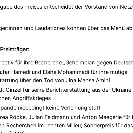
­gabe des Preises ent­scheidet der Vor­stand von Netz
räger:innen und Lau­da­tiones können über das Menü ab
Preis­träger:
ectiv für ihre Recherche „Geheimplan gegen Deutsc
ufar Hamedi und Elahe Mohammadi für ihre mutige
stattung über den Tod von Jina Mahsa Amini
t Ginzel für seine Berichterstattung aus der Ukrain
chen Angriffskrieges
 pandemiebedingt keine Verleihung statt
ea Röpke, Julian Feldmann und Anton Maegerle für 
en Recherchen im rechten Milieu; Sonderpreis für da