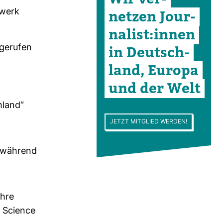
­werk
netzen Jour­
na­list:innen
ge­rufen
in Deutsch­
land, Europa
und der Welt
hland“
JETZT MITGLIED WERDEN!
e während
ihre
s Science