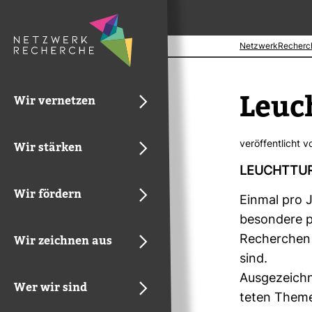
NetzwerkRecherc
Leuc
Wir vernetzen
ver­öf­fent­licht 
Wir stärken
LEUCHT­TUR
Wir fördern
Einmal pro J
beson­dere pu
Wir zeichnen aus
Recher­chen 
sind.
Aus­ge­zeich
Wer wir sind
teten Them