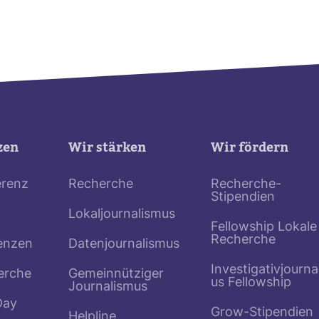
zen
Wir stärken
Wir fördern
erenz
Recherche
Recherche-
Stipendien
Lokaljournalismus
Fellowship Lokale
Recherche
enzen
Datenjournalismus
Investigativjourna
erche
Gemeinnütziger
us Fellowship
Journalismus
Day
Grow-Stipendien
Helpline