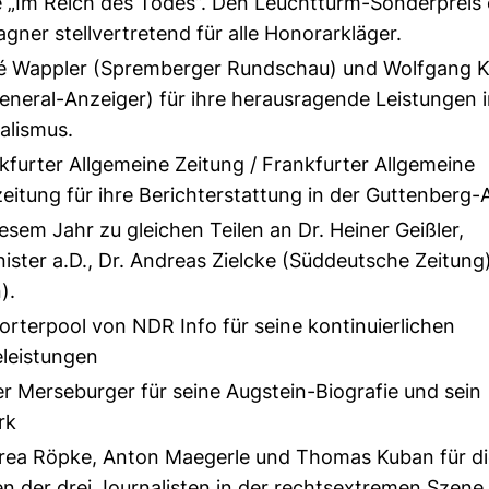
 „Im Reich des Todes”. Den Leuchtturm-Sonderpreis 
ner stellvertretend für alle Honorarkläger.
 Wappler (Spremberger Rundschau) und Wolfgang 
eneral-Anzeiger) für ihre herausragende Leistungen 
alismus.
furter Allgemeine Zeitung / Frankfurter Allgemeine
itung für ihre Berichterstattung in der Guttenberg-
esem Jahr zu gleichen Teilen an Dr. Heiner Geißler,
ster a.D., Dr. Andreas Zielcke (Süddeutsche Zeitung
).
rterpool von NDR Info für seine kontinuierlichen
leistungen
r Merseburger für seine Augstein-Biografie und sein
rk
ea Röpke, Anton Maegerle und Thomas Kuban für di