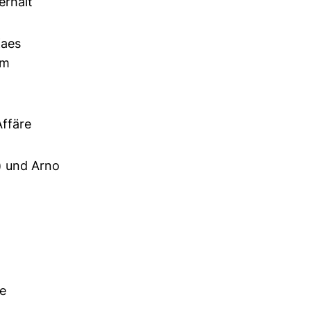
erhält
Kaes
im
Affäre
) und Arno
e