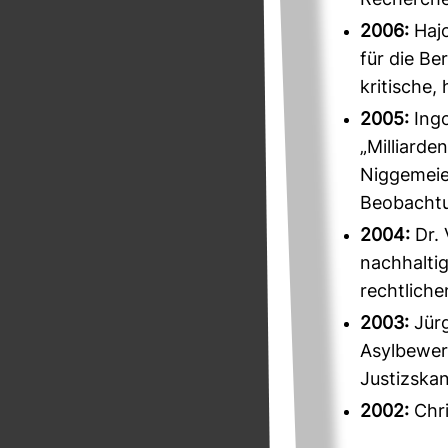
Recherche
2006:
Hajo
für die Be
kritische,
2005:
Ingo
„Milliarde
Niggemeier
Beobachtu
2004:
Dr. 
nachhalti
rechtlich
2003:
Jürg
Asylbewer
Justizska
2002:
Chri