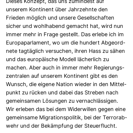
Dieses Kon­zept, das uns zumin­dest auf
unserem Kon­ti­nent über Jahr­zehnte den
Frieden mög­lich und unsere Gesell­schaften
sicher und wohl­ha­bend gemacht hat, wird nun
immer mehr in Frage gestellt. Das erlebe ich im
Euro­pa­par­la­ment, wo um die hun­dert Abge­ord­
nete tag­täg­lich ver­su­chen, ihren Hass zu sähen
und das euro­päi­sche Modell lächer­lich zu
machen. Aber auch in immer mehr Regie­rungs­
zen­tralen auf unserem Kon­ti­nent gibt es den
Wunsch, die eigene Nation wieder in den Mit­tel­
punkt zu rücken und dabei das Streben nach
gemein­samen Lösungen zu ver­nach­läs­sigen.
Wir erleben das bei dem Wider­willen gegen eine
gemein­same Migra­ti­ons­po­litik, bei der Ter­ror­ab­
wehr und der Bekämp­fung der Steu­er­flucht.