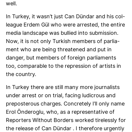
well.
In Turkey, it wasn’t just Can Dündar and his col­
le­ague Erdem Gül who were arrested, the entire
media land­s­cape was bul­lied into sub­mis­sion.
Now, it is not only Tur­kish mem­bers of par­lia­
ment who are being threa­tened and put in
danger, but mem­bers of for­eign par­lia­ments
too, com­pa­rable to the repres­sion of artists in
the country.
In Turkey there are still many more jour­na­lists
under arrest or on trial, facing ludi­crous and
pre­pos­terous charges. Con­cre­tely I’ll only name
Erol Önde­roglu, who, as a repre­sen­ta­tive of
Repor­ters Wit­hout Bor­ders worked tire­lessly for
the release of Can Dündar . I the­re­fore urgently