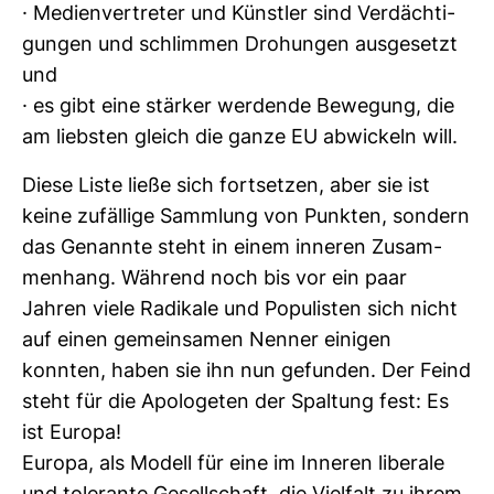
· Medi­en­ver­treter und Künstler sind Ver­däch­ti­
gungen und schlimmen Dro­hungen aus­ge­setzt
und
· es gibt eine stärker wer­dende Bewe­gung, die
am liebsten gleich die ganze EU abwi­ckeln will.
Diese Liste ließe sich fort­setzen, aber sie ist
keine zufäl­lige Samm­lung von Punkten, son­dern
das Genannte steht in einem inneren Zusam­
men­hang. Wäh­rend noch bis vor ein paar
Jahren viele Radi­kale und Popu­listen sich nicht
auf einen gemein­samen Nenner einigen
konnten, haben sie ihn nun gefunden. Der Feind
steht für die Apo­lo­geten der Spal­tung fest: Es
ist Europa!
Europa, als Modell für eine im Inneren libe­rale