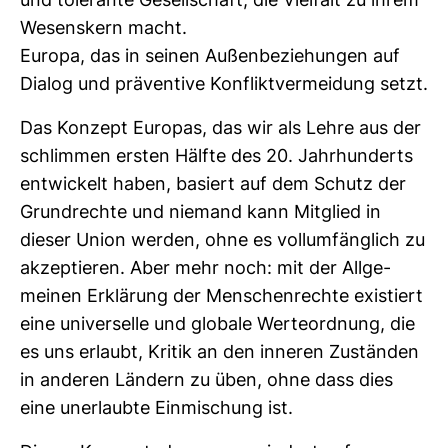
und tole­rante Gesell­schaft, die Viel­falt zu ihrem
Wesens­kern macht.
Europa, das in seinen Außen­be­zie­hungen auf
Dialog und prä­ven­tive Kon­flikt­ver­mei­dung setzt.
Das Kon­zept Europas, das wir als Lehre aus der
schlimmen ersten Hälfte des 20. Jahr­hun­derts
ent­wi­ckelt haben, basiert auf dem Schutz der
Grund­rechte und nie­mand kann Mit­glied in
dieser Union werden, ohne es voll­um­fäng­lich zu
akzep­tieren. Aber mehr noch: mit der All­ge­
meinen Erklä­rung der Men­schen­rechte exis­tiert
eine uni­ver­selle und glo­bale Wer­te­ord­nung, die
es uns erlaubt, Kritik an den inneren Zuständen
in anderen Län­dern zu üben, ohne dass dies
eine uner­laubte Ein­mi­schung ist.