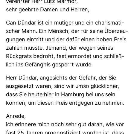
ver­ehrter Herr Lutz Marmor,
sehr geehrte Damen und Herren,
Can Dündar ist ein mutiger und ein cha­ris­ma­ti­
scher Mann. Ein Mensch, der für seine Über­zeu­
gungen ein­tritt und der dafür einen hohen Preis
zahlen musste. Jemand, der wegen seines
Rück­grats bedroht, fast ermordet und schließ­
lich ins Gefängnis gesperrt wurde.
Herr Dündar, ange­sichts der Gefahr, der Sie
aus­ge­setzt waren, sind wir umso glück­li­cher,
dass Sie heute hier in Ham­burg bei uns sein
können, um diesen Preis ent­gegen zu nehmen.
Anrede,
ich erin­nere mich noch sehr gut daran, wie vor
fast 25 Jahren pro­gnos­ti­ziert worden ist, dass