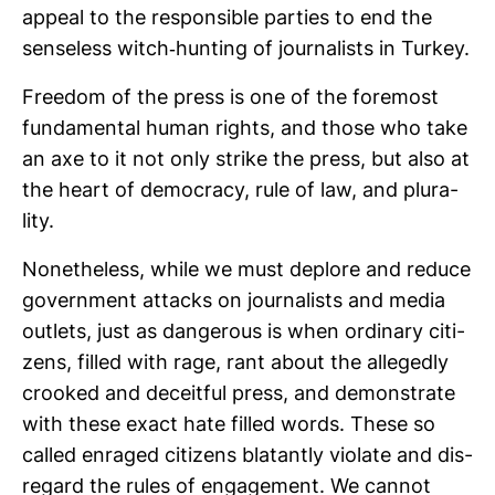
appeal to the respon­sible par­ties to end the
sen­se­less witch-​hun­ting of jour­na­lists in Turkey.
Freedom of the press is one of the fore­most
fun­da­mental human rights, and those who take
an axe to it not only strike the press, but also at
the heart of democracy, rule of law, and plu­ra­
lity.
None­theless, while we must deplore and reduce
govern­ment attacks on jour­na­lists and media
out­lets, just as dan­ge­rous is when ordi­nary citi­
zens, filled with rage, rant about the alle­gedly
crooked and deceitful press, and demons­trate
with these exact hate filled words. These so
called enraged citi­zens bla­tantly vio­late and dis­
re­gard the rules of enga­ge­ment. We cannot