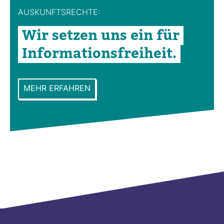
AUS­KUNFTS­RECHTE:
Wir setzen uns ein für
Infor­ma­ti­ons­frei­heit.
MEHR ERFAHREN