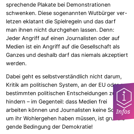
spre­chende Pla­kate bei Demons­tra­tionen
schwenken. Diese soge­nannten Wut­bürger ver­
letzen ekla­tant die Spiel­re­geln und das darf
man ihnen nicht durch­gehen lassen. Denn:
Jeder Angriff auf einen Jour­na­listen oder auf
Medien ist ein Angriff auf die Gesell­schaft als
Ganzes und des­halb darf das nie­mals akzep­tiert
werden.
Dabei geht es selbst­ver­ständ­lich nicht darum,
Kritik am poli­ti­schen System, an der EU oder an
bestimmten poli­ti­schen Ent­schei­dungen zu ver­
hin­dern – im Gegen­teil: dass Medien frei
arbeiten können und Jour­na­listen keine Sorgen
Infos
um ihr Wohl­ergehen haben müssen, ist grund­le­
gende Bedin­gung der Demo­kratie!