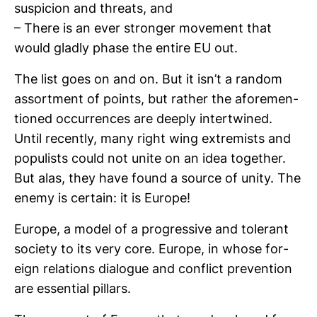
suspi­cion and threats, and
– There is an ever stronger movement that
would gladly phase the entire EU out.
The list goes on and on. But it isn’t a random
assort­ment of points, but rather the afo­re­men­
tioned occur­rences are deeply intert­wined.
Until recently, many right wing extre­mists and
popu­lists could not unite on an idea toge­ther.
But alas, they have found a source of unity. The
enemy is cer­tain: it is Europe!
Europe, a model of a pro­gres­sive and tole­rant
society to its very core. Europe, in whose for­
eign rela­tions dia­logue and con­flict pre­ven­tion
are essen­tial pil­lars.