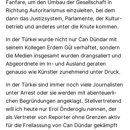
Fan­fare, um den Umbau der Gesell­schaft in
Rich­tung Auto­ri­ta­rismus ein­zu­leiten, bei dem
dann das Jus­tiz­system, Par­la­mente, der Kul­tur­
be­trieb und anderes unter die Knute kommen.
In der Türkei wurde nicht nur Can Dündar mit
seinem Kol­legen Erdem Gül ver­haftet, son­dern
die Medien ins­ge­samt wurden drang­sa­liert und
Abge­ord­nete im In- und Aus­land geraten
genauso wie Künstler zuneh­mend unter Druck.
In der Türkei sind immer noch viele Jour­na­listen
unter Arrest oder sie werden mit aben­teu­er­li­
chen Begrün­dungen ange­klagt. Stell­ver­tre­tend
will ich heute nur Erol Önde­roglu nennen, der
als Ver­treter von Reporter ohne Grenzen aktiv
für die Frei­las­sung von Can Dündar gekämpft