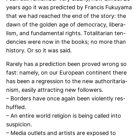
years ago it was pre­dicted by Francis Fuku­yama
that we had rea­ched the end of the story: the
dawn of the golden age of democracy, libe­ra­
lism, and fun­da­mental rights. Tota­li­ta­rian ten­
den­cies were now in the books; no more than
his­tory. Or so it was said.
Rarely has a pre­dic­tion been proved wrong so
fast: namely, on our European con­ti­nent there
has been a regres­sion to the new autho­ri­ta­ria­
nism, easily attrac­ting new fol­lo­wers.
– Bor­ders have once again been vio­lently res­
huf­fled.
– An entire world reli­gion is being called into
suspi­cion.
– Media out­lets and artists are exposed to