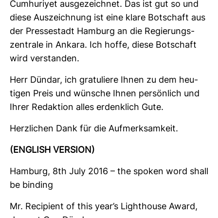
Cumhu­riyet aus­ge­zeichnet. Das ist gut so und
diese Aus­zeich­nung ist eine klare Bot­schaft aus
der Pres­se­stadt Ham­burg an die Regie­rungs­
zen­trale in Ankara. Ich hoffe, diese Bot­schaft
wird ver­standen.
Herr Dündar, ich gra­tu­liere Ihnen zu dem heu­
tigen Preis und wün­sche Ihnen per­sön­lich und
Ihrer Redak­tion alles erdenk­lich Gute.
Herz­li­chen Dank für die Auf­merk­sam­keit.
(ENG­LISH VER­SION)
Ham­burg, 8th July 2016 – the spoken word shall
be bin­ding
Mr. Reci­pient of this year’s Light­house Award,