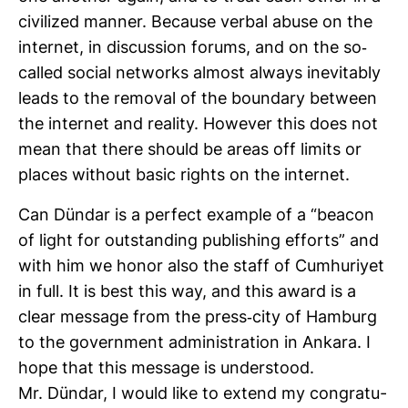
civi­lized manner. Because verbal abuse on the
internet, in dis­cus­sion forums, and on the so-​
called social net­works almost always ine­vi­tably
leads to the removal of the boundary bet­ween
the internet and rea­lity. However this does not
mean that there should be areas off limits or
places wit­hout basic rights on the internet.
Can Dündar is a per­fect example of a “beacon
of light for out­stan­ding publi­shing efforts” and
with him we honor also the staff of Cumhu­riyet
in full. It is best this way, and this award is a
clear mes­sage from the press-​city of Ham­burg
to the govern­ment admi­nis­tra­tion in Ankara. I
hope that this mes­sage is under­stood.
Mr. Dündar, I would like to extend my con­gra­tu­