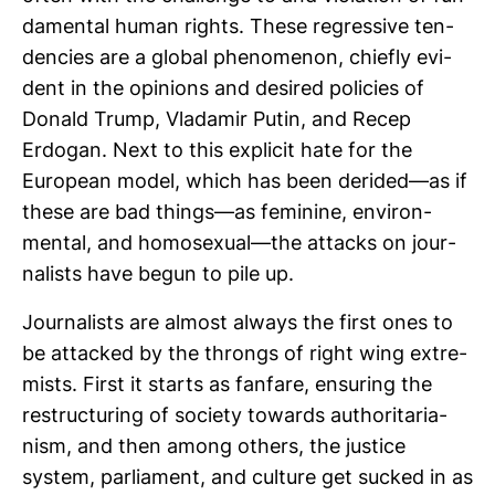
da­mental human rights. These regres­sive ten­
den­cies are a global phe­no­menon, chiefly evi­
dent in the opi­nions and desired poli­cies of
Donald Trump, Vladamir Putin, and Recep
Erdogan. Next to this explicit hate for the
European model, which has been derided—as if
these are bad things—as femi­nine, envi­ron­
mental, and homo­se­xual—the attacks on jour­
na­lists have begun to pile up.
Jour­na­lists are almost always the first ones to
be atta­cked by the throngs of right wing extre­
mists. First it starts as fan­fare, ensu­ring the
restruc­tu­ring of society towards autho­ri­ta­ria­
nism, and then among others, the justice
system, par­lia­ment, and cul­ture get sucked in as