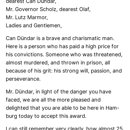
dea­rest Can Dündar,
Mr. Governor Scholz, dea­rest Olaf,
Mr. Lutz Marmor,
Ladies and Gen­tlemen,
Can Dündar is a brave and cha­ris­matic man.
Here is a person who has paid a high price for
his con­vic­tions. Someone who was threa­tened,
almost mur­dered, and thrown in prison, all
because of his grit: his strong will, pas­sion, and
per­se­ver­ance.
Mr. Dündar, in light of the danger you have
faced, we are all the more pleased and
delighted that you are able to be here in Ham­
burg today to accept this award.
I can still remember very cle­arly, how almost 25