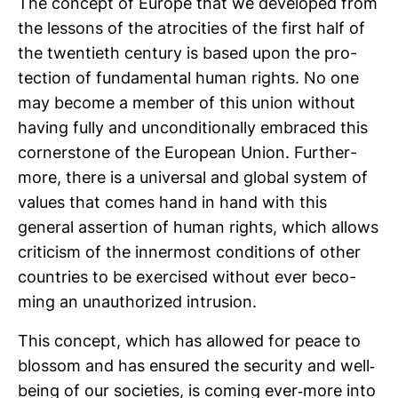
The con­cept of Europe that we deve­loped from
the les­sons of the atro­ci­ties of the first half of
the twen­tieth cen­tury is based upon the pro­
tec­tion of fun­da­mental human rights. No one
may become a member of this union wit­hout
having fully and uncon­di­tio­nally embraced this
corn­er­s­tone of the European Union. Fur­ther­
more, there is a uni­versal and global system of
values that comes hand in hand with this
general asser­tion of human rights, which allows
cri­ti­cism of the inner­most con­di­tions of other
coun­tries to be exer­cised wit­hout ever beco­
ming an unau­tho­rized intru­sion.
This con­cept, which has allowed for peace to
blossom and has ensured the secu­rity and well-​
being of our socie­ties, is coming ever-​more into