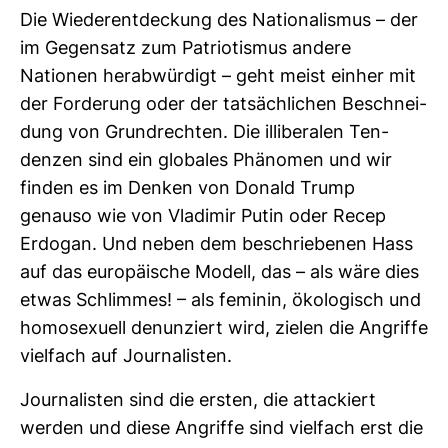
Die Wie­der­ent­de­ckung des Natio­na­lismus – der
im Gegen­satz zum Patrio­tismus andere
Nationen her­ab­wür­digt – geht meist einher mit
der For­de­rung oder der tat­säch­li­chen Beschnei­
dung von Grund­rechten. Die illi­be­ralen Ten­
denzen sind ein glo­bales Phä­nomen und wir
finden es im Denken von Donald Trump
genauso wie von Vla­dimir Putin oder Recep
Erdogan. Und neben dem beschrie­benen Hass
auf das euro­päi­sche Modell, das – als wäre dies
etwas Schlimmes! – als feminin, öko­lo­gisch und
homo­se­xuell denun­ziert wird, zielen die Angriffe
viel­fach auf Jour­na­listen.
Jour­na­listen sind die ersten, die atta­ckiert
werden und diese Angriffe sind viel­fach erst die