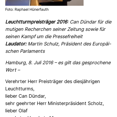
Foto: Raphael Hüner­fauth
Leucht­turm­preis­träger 2016
: Can Dündar für die
mutigen Recher­chen seiner Zei­tung sowie für
seinen Kampf um die Pres­se­frei­heit
Lau­dator:
Martin Schulz, Prä­si­dent des Euro­päi­
schen Par­la­ments
Ham­burg, 8. Juli 2016 – es gilt das gespro­chene
Wort –
Ver­ehrter Herr Preis­träger des dies­jäh­rigen
Leucht­turms,
lieber Can Dündar,
sehr geehrter Herr Minis­ter­prä­si­dent Scholz,
lieber Olaf