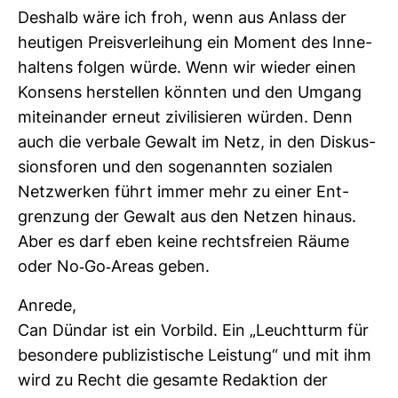
Des­halb wäre ich froh, wenn aus Anlass der
heu­tigen Preis­ver­lei­hung ein Moment des Inne­
hal­tens folgen würde. Wenn wir wieder einen
Kon­sens her­stellen könnten und den Umgang
mit­ein­ander erneut zivi­li­sieren würden. Denn
auch die ver­bale Gewalt im Netz, in den Dis­kus­
si­ons­foren und den soge­nannten sozialen
Netz­werken führt immer mehr zu einer Ent­
gren­zung der Gewalt aus den Netzen hinaus.
Aber es darf eben keine rechts­freien Räume
oder No-​Go-​Areas geben.
Anrede,
Can Dündar ist ein Vor­bild. Ein „Leucht­turm für
beson­dere publi­zis­ti­sche Leis­tung“ und mit ihm
wird zu Recht die gesamte Redak­tion der