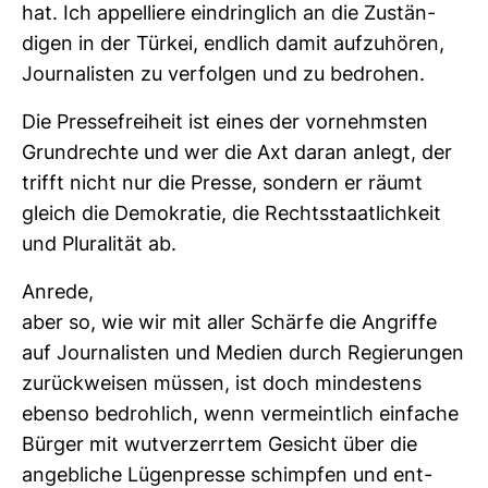
hat. Ich appel­liere ein­dring­lich an die Zustän­
digen in der Türkei, end­lich damit auf­zu­hören,
Jour­na­listen zu ver­folgen und zu bedrohen.
Die Pres­se­frei­heit ist eines der vor­nehmsten
Grund­rechte und wer die Axt daran anlegt, der
trifft nicht nur die Presse, son­dern er räumt
gleich die Demo­kratie, die Rechts­staat­lich­keit
und Plu­ra­lität ab.
Anrede,
aber so, wie wir mit aller Schärfe die Angriffe
auf Jour­na­listen und Medien durch Regie­rungen
zurück­weisen müssen, ist doch min­des­tens
ebenso bedroh­lich, wenn ver­meint­lich ein­fache
Bürger mit wut­ver­zerrtem Gesicht über die
angeb­liche Lügen­presse schimpfen und ent­