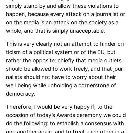
simply stand by and allow these vio­la­tions to
happen, because every attack on a jour­na­list or
on the media is an attack on the society as a
whole, and that is simply unac­cep­table.
This is very cle­arly not an attempt to hinder cri­
ti­cism of a poli­tical system or of the EU, but
rather the oppo­site: chiefly that media out­lets
should be allowed to work freely, and that jour­
na­lists should not have to worry about their
well-​being while uphol­ding a corn­er­s­tone of
democracy.
The­re­fore, I would be very happy if, to the
occa­sion of today’s Awards ceremony we could
do the fol­lo­wing: to estab­lish a con­sensus with
one ano­ther again, and to treat each other in a