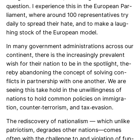
ques­tion. I expe­ri­ence this in the European Par­
lia­ment, where around 100 repre­sen­ta­tives try
daily to spread their hate, and to make a laug­
hing stock of the European model.
In many govern­ment admi­nis­tra­tions across our
con­ti­nent, there is the incre­a­singly pre­va­lent
wish for their nation to be in the spot­light, the­
reby aban­do­ning the con­cept of sol­ving con­
flicts in part­nership with one ano­ther. We are
seeing this take hold in the unwil­ling­ness of
nations to hold common poli­cies on immi­gra­
tion, counter-​ter­ro­rism, and tax-​eva­sion.
The redis­co­very of natio­na­lism — which unlike
patrio­tism, degrades other nations—comes
often with the challenge to and vio­la­tion of fun­