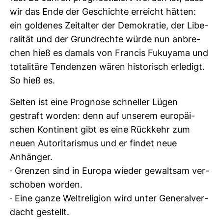
wir das Ende der Geschichte erreicht hätten:
ein gol­denes Zeit­alter der Demo­kratie, der Libe­
ra­lität und der Grund­rechte würde nun anbre­
chen hieß es damals von Francis Fuku­yama und
tota­li­täre Ten­denzen wären his­to­risch erle­digt.
So hieß es.
Selten ist eine Pro­gnose schneller Lügen
gestraft worden: denn auf unserem euro­päi­
schen Kon­ti­nent gibt es eine Rück­kehr zum
neuen Auto­ri­ta­rismus und er findet neue
Anhänger.
· Grenzen sind in Europa wieder gewaltsam ver­
schoben worden.
· Eine ganze Welt­re­li­gion wird unter Gene­ral­ver­
dacht gestellt.