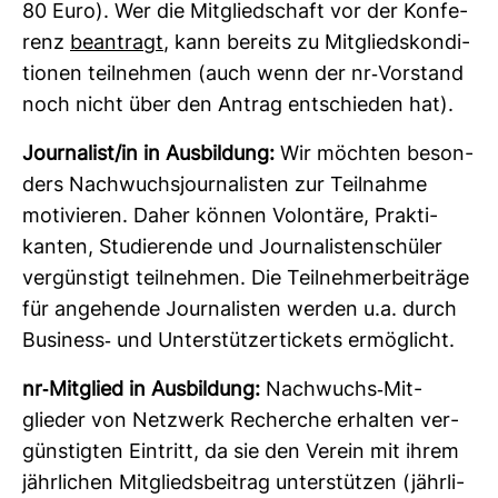
80 Euro). Wer die Mit­glied­schaft vor der Kon­fe­
renz
bean­tragt
, kann bereits zu Mit­glieds­kon­di­
tionen teil­nehmen (auch wenn der nr-​Vor­stand
noch nicht über den Antrag ent­schieden hat).
Jour­na­list/in in Aus­bil­dung:
Wir möchten beson­
ders Nach­wuchs­jour­na­listen zur Teil­nahme
moti­vieren. Daher können Volon­täre, Prak­ti­
kanten, Stu­die­rende und Jour­na­lis­ten­schüler
ver­güns­tigt teil­nehmen. Die Teil­neh­mer­bei­träge
für ange­hende Jour­na­listen werden u.a. durch
Busi­ness-​ und Unter­stüt­zer­ti­ckets ermög­licht.
nr-​Mit­glied in Aus­bil­dung:
Nach­wuchs-​Mit­
glieder von Netz­werk Recherche erhalten ver­
güns­tigten Ein­tritt, da sie den Verein mit ihrem
jähr­li­chen Mit­glieds­bei­trag unter­stützen (jähr­li­