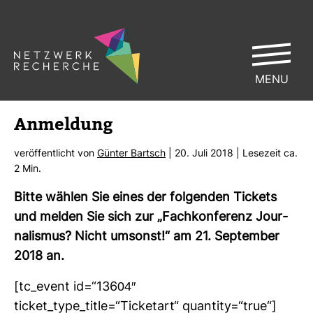
MENU
Anmel­dung
ver­öf­fent­licht von
Günter Bartsch
| 20. Juli 2018 | Lese­zeit ca.
2 Min.
Bitte wählen Sie eines der fol­genden Tickets
und melden Sie sich zur „Fach­kon­fe­renz Jour­
na­lismus? Nicht umsonst!“ am 21. Sep­tember
2018 an.
[tc_event id=“13604″
ticket_type_title=“Ticketart“ quan­tity=“true“]