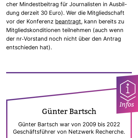
cher Min­dest­bei­trag für Jour­na­listen in Aus­bil­
dung der­zeit 30 Euro). Wer die Mit­glied­schaft
vor der Kon­fe­renz
bean­tragt
, kann bereits zu
Mit­glieds­kon­di­tionen teil­nehmen (auch wenn
der nr-​Vor­stand noch nicht über den Antrag
ent­schieden hat).
Infos
Günter Bartsch
Günter Bartsch war von 2009 bis 2022
Geschäfts­führer von Netz­werk Recherche.