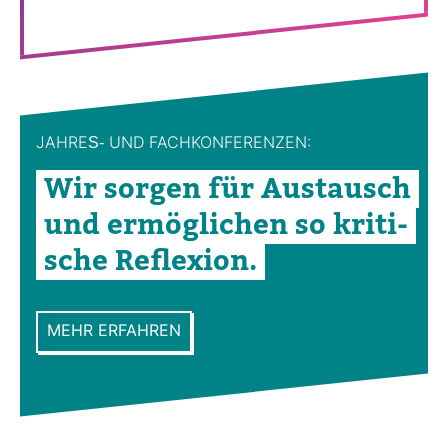
JAHRES-​ UND FACH­KON­FE­RENZEN:
Wir sorgen für Aus­tausch
und ermög­li­chen so kri­ti­
sche Refle­xion.
MEHR ERFAHREN