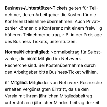
Busi­ness-​/Unter­stützer-​Tickets
gelten für Teil­
nehmer, deren Arbeit­geber die Kosten für die
Kon­fe­renz­teil­nahme über­nehmen. Auch Pri­vat­
zahler können die Kon­fe­renz mit einem frei­willig
höheren Teil­neh­mer­bei­trag, z.B. in der Preis­lage
des Busi­ness-​Tickets, unter­stützen.
Normal/Nicht­mit­glied:
Nor­mal­bei­trag für Selbst­
zahler, die
nicht
Mit­glied im Netz­werk
Recherche sind. Bei Kos­ten­über­nahme durch
den Arbeit­geber bitte Busi­ness-​Ticket wählen.
nr-​Mit­glied:
Mit­glieder von Netz­werk Recherche
erhalten ver­güns­tigten Ein­tritt, da sie den
Verein mit ihrem jähr­li­chen Mit­glieds­bei­trag
unter­stützen (jähr­li­cher Min­dest­bei­trag der­zeit