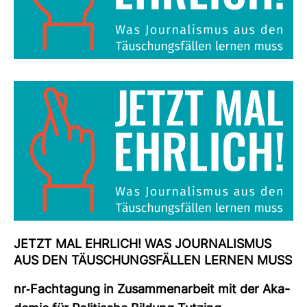
JETZT MAL EHR­LICH! WAS JOUR­NA­LISMUS
AUS DEN TÄU­SCHUNGS­FÄLLEN LERNEN MUSS
nr-​Fach­ta­gung in Zusam­men­ar­beit mit der Aka­