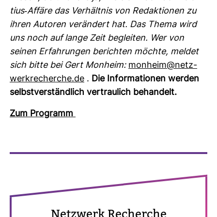
tius-​Affäre das Ver­hältnis von Redak­tionen zu
ihren Autoren ver­än­dert hat. Das Thema wird
uns noch auf lange Zeit begleiten. Wer von
seinen Erfah­rungen berichten möchte, meldet
sich bitte bei Gert Mon­heim:
mon­heim@netz­
werk­re­cherche.de
.
Die Infor­ma­tionen werden
selbst­ver­ständ­lich ver­trau­lich behan­delt.
Zum Pro­gramm
Netz­werk Recherche