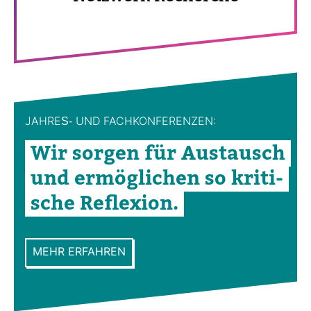
JAHRES-​ UND FACH­KON­FE­RENZEN:
Wir sorgen für Aus­tausch
und ermög­li­chen so kri­ti­
sche Refle­xion.
MEHR ERFAHREN