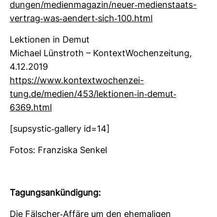
dungen/medi­en­ma­gazin/neuer-​medi­en­staats­
ver­trag-​was-​aen­dert-​sich-​100.html
Lek­tionen in Demut
Michael Lün­stroth – Kon­text­Wo­chen­zei­tung,
4.12.2019
https://www.kon­text­wo­chen­zei­
tung.de/medien/453/lek­tionen-​in-​demut-​
6369.html
[sup­sy­stic-​gal­lery id=14]
Fotos: Fran­ziska Senkel
Tagungs­an­kün­di­gung:
Die Fäl­scher-​Affäre um den ehe­ma­ligen