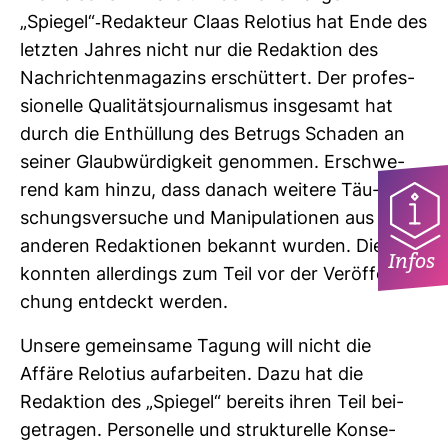
„Spiegel“-​Redak­teur Claas Relo­tius hat Ende des
letzten Jahres nicht nur die Redak­tion des
Nach­rich­ten­ma­ga­zins erschüt­tert. Der pro­fes­
sio­nelle Qua­li­täts­jour­na­lismus ins­ge­samt hat
durch die Ent­hül­lung des Betrugs Schaden an
seiner Glaub­wür­dig­keit genommen. Erschwe­
rend kam hinzu, dass danach wei­tere Täu­
schungs­ver­suche und Mani­pu­la­tionen aus
anderen Redak­tionen bekannt wurden. Die
Infos
konnten aller­dings zum Teil vor der Ver­öf­fent­li­
chung ent­deckt werden.
Unsere gemein­same Tagung will nicht die
Affäre Relo­tius auf­ar­beiten. Dazu hat die
Redak­tion des „Spiegel“ bereits ihren Teil bei­
getragen. Per­so­nelle und struk­tu­relle Kon­se­