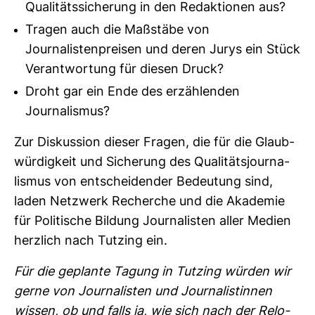
Qualitätssicherung in den Redaktionen aus?
Tragen auch die Maßstäbe von
Journalistenpreisen und deren Jurys ein Stück
Verantwortung für diesen Druck?
Droht gar ein Ende des erzählenden
Journalismus?
Zur Dis­kus­sion dieser Fragen, die für die Glaub­
wür­dig­keit und Siche­rung des Qua­li­täts­jour­na­
lismus von ent­schei­dender Bedeu­tung sind,
laden Netz­werk Recherche und die Aka­demie
für Poli­ti­sche Bil­dung Jour­na­listen aller Medien
herz­lich nach Tutzing ein.
Für die geplante Tagung in Tutzing würden wir
gerne von Jour­na­listen und Jour­na­lis­tinnen
wissen, ob und falls ja, wie sich nach der Relo­