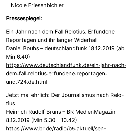
Nicole Friesenbichler
Pres­se­spiegel:
Ein Jahr nach dem Fall Relo­tius. Erfun­dene
Repor­tagen und ihr langer Wider­hall
Daniel Bouhs – deutsch­land­funk 18.12.2019 (ab
Min 6.40)
https://www.deutsch­land­funk.de/ein-​jahr-​nach-​
dem-​fall-​relo­tius-​erfun­dene-​repor­tagen-​
und.724.de.html
Jetzt mal ehr­lich: Der Jour­na­lismus nach Relo­
tius
Hein­rich Rudolf Bruns – BR Medi­en­Ma­gazin
8.12.2019 (Min 5.30 – 10.42)
https://www.br.de/radio/b5-​aktuell/sen­