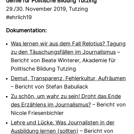
demie für Poli­ti­sche Bil­dung Tutzing
29./30. November 2019, Tutzing
#ehr­lich19
Doku­men­ta­tion:
Was lernen wir aus dem Fall Relotius? Tagung
zu den Täuschungsfällen im Journalismus
–
Bericht von Beate Winterer, Akademie für
Politische Bildung Tutzing
Demut, Transparenz, Fehlerkultur, Aufräumen
– Bericht von Stefan Babuliack
Zu schön, um wahr zu sein! Droht das Ende
des Erzählens im Journalismus?
– Bericht von
Nicole Friesenbichler
Lehre und Lücke. Was Journalisten in der
Ausbildung lernen (sollten)
– Bericht von