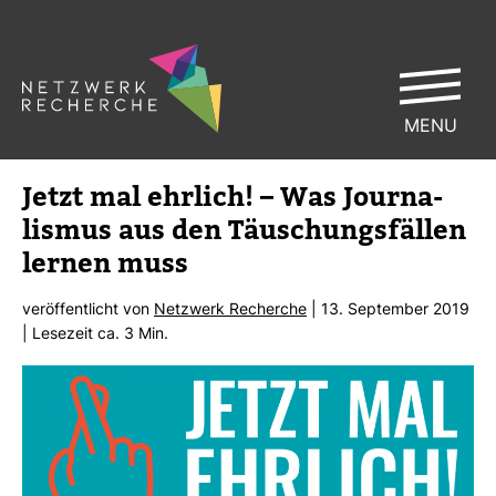
MENU
Jetzt mal ehr­lich! – Was Jour­na­
lismus aus den Täu­schungs­fällen
lernen muss
ver­öf­fent­licht von
Netz­werk Recherche
| 13. Sep­tember 2019
| Lese­zeit ca. 3 Min.