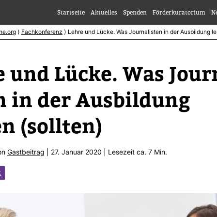
Startseite
Aktuelles
Spenden
Förderkuratorium
N
he.org
⟩
Fachkonferenz
⟩
Lehre und Lücke. Was Journalisten in der Ausbildung ler
e und Lücke. Was Jour­
n in der Aus­bil­dung
n (sollten)
von
Gast­bei­trag
| 27. Januar 2020 | Lese­zeit ca. 7 Min.
z