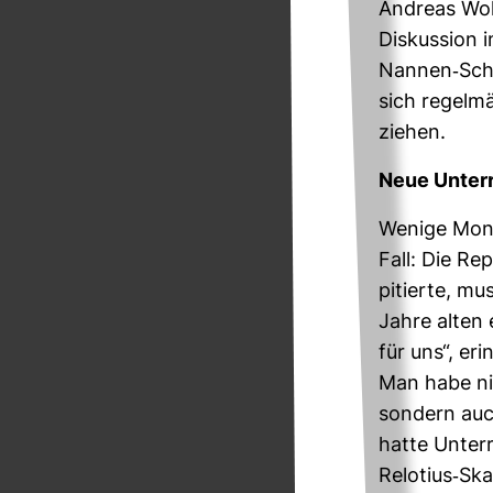
Andreas Wol­
Dis­kus­sion
Nannen-​Sch
sich regel­
ziehen.
Neue Unter­r
Wenige Monat
Fall: Die Rep
pi­tierte, m
Jahre alten 
für uns“, eri
Man habe nic
son­dern auc
hatte Unter­
Relo­tius-​Sk