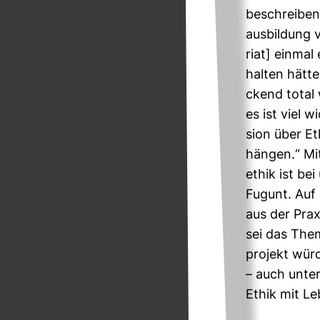
beschreiben. 
aus­bil­dung
riat] einmal 
halten hätte
ckend total 
es ist viel w
sion über Et
hängen.“ Mit
ethik ist bei
Fugunt. Auf 
aus der Prax
sei das The
pro­jekt wü
– auch unter
Ethik mit L