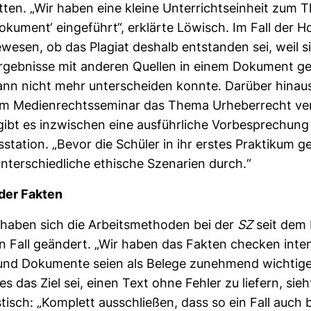
ten. „Wir haben eine kleine Unter­richts­ein­heit zum
­ku­ment‘ ein­ge­führt“, erklärte Löwisch. Im Fall der Ho
wesen, ob das Pla­giat des­halb ent­standen sei, weil si
r­geb­nisse mit anderen Quellen in einem Doku­ment ge
ann nicht mehr unter­scheiden konnte. Dar­über hina
m Medi­en­rechts­se­minar das Thema Urhe­ber­recht ver
ibt es inzwi­schen eine aus­führ­liche Vor­be­spre­chung
s­sta­tion. „Bevor die Schüler in ihr erstes Prak­tikum g
nter­schied­liche ethi­sche Sze­na­rien durch.“
 der Fakten
haben sich die Arbeits­me­thoden bei der
SZ
seit dem 
n Fall geän­dert. „Wir haben das Fakten che­cken inten­s
und Doku­mente seien als Belege zuneh­mend wich­tig
s das Ziel sei, einen Text ohne Fehler zu lie­fern, sieh
s­tisch: „Kom­plett aus­schließen, dass so ein Fall auch 