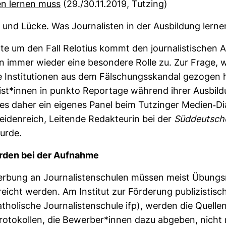
en lernen muss
(29./30.11.2019, Tutzing)
 und Lücke. Was Jour­na­listen in der Aus­bil­dung lerne
e um den Fall Relo­tius kommt den jour­na­lis­ti­schen Au
n immer wieder eine beson­dere Rolle zu. Zur Frage, 
 Insti­tu­tionen aus dem Fäl­schungs­skandal gezogen
list*innen in punkto Repor­tage wäh­rend ihrer Aus­bil­
 es daher ein eigenes Panel beim Tutzinger Medien-​Di
ei­den­reich, Lei­tende Redak­teurin bei der
Süd­deut­sch
urde.
ürden bei der Auf­nahme
r­bung an Jour­na­lis­ten­schulen müssen meist Übungs­
reicht werden. Am Institut zur För­de­rung publi­zis­ti­
ho­li­sche Jour­na­lis­ten­schule ifp), werden die Quell
ro­to­kollen, die Bewerber*innen dazu abgeben, nicht