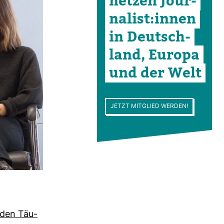
netzen Jour­
na­list:innen
in Deutsch­
land, Europa
und der Welt
JETZT MITGLIED WERDEN!
s den Täu­