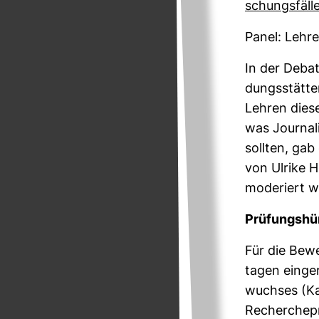
schungs­fäll
Panel: Lehre
In der Debatt
dungs­stätte
Lehren diese
was Jour­na­
sollten, gab
von Ulrike H
mode­riert w
Prü­fungs­h
Für die Bewe
tagen ein­ge­
wuchses (Kat
Recher­che­p