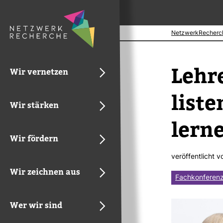
NetzwerkRecherc
Lehr
Wir vernetzen
liste
Wir stärken
lerne
Wir fördern
ver­öf­fent­licht 
Wir zeichnen aus
Fachkonferen
Wer wir sind