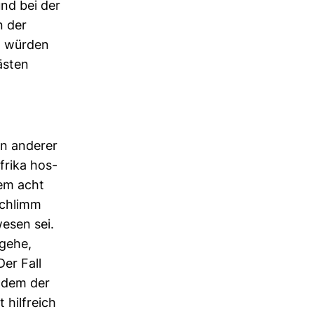
und bei der
n der
n würden
ästen
in anderer
afrika hos­
nem acht
 schlimm
wesen sei.
mgehe,
Der Fall
chdem der
hilf­reich