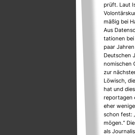
prüft. Laut I
Volon­tärs­ku
mäßig bei Ha
Aus Daten­sc
ta­tionen be
paar Jahren 
Deut­schen Jo
no­mi­schen
zur nächsten
Löwisch, die 
hat und diese
re­por­tagen
eher wenige.
schon fest: 
mögen.“ Die
als Jour­na­