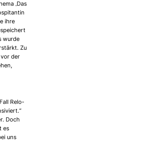
 Thema ‚Das
s­pi­tantin
e ihre
spei­chert
us wurde
­stärkt. Zu
 vor der
ehen,
Fall Relo­
i­viert.“
er. Doch
t es
bei uns