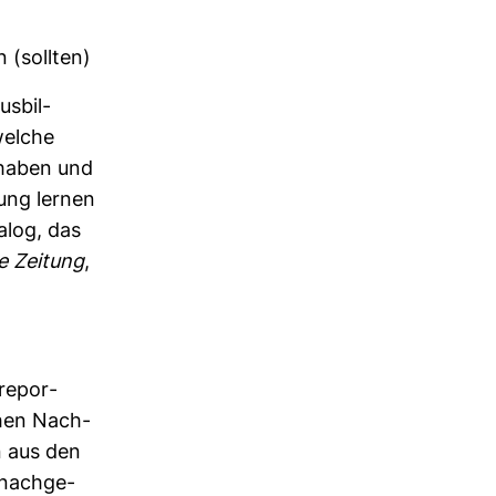
n (sollten)
s­bil­
welche
 haben und
dung lernen
alog, das
e Zei­tung
,
re­por­
schen Nach­
en aus den
 nach­ge­