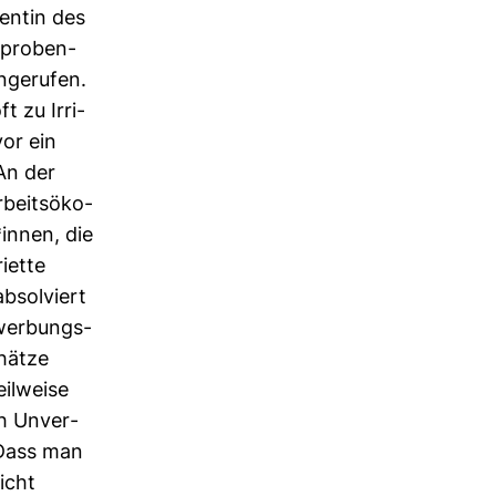
ventin des
­pro­ben­
nge­rufen.
t zu Irri­
vor ein
An der
rbeits­öko­
innen, die
i­ette
absol­viert
ewer­bungs­
chätze
il­weise
ch Unver­
 Dass man
icht