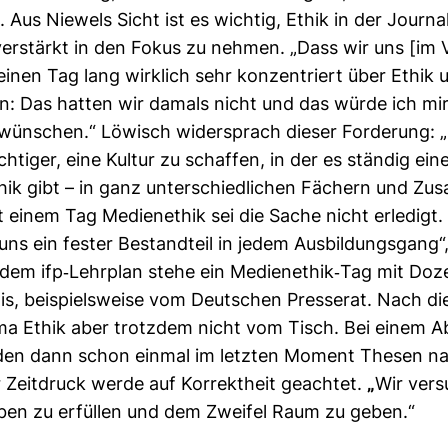
Aus Nie­wels Sicht ist es wichtig, Ethik in der Jour­na­
 ver­stärkt in den Fokus zu nehmen. „Dass wir uns [im 
einen Tag lang wirk­lich sehr kon­zen­triert über Ethik 
n: Das hatten wir damals nicht und das würde ich mir 
wün­schen.“ Löwisch wider­sprach dieser For­de­rung: 
ich­tiger, eine Kultur zu schaffen, in der es ständig ein
hik gibt – in ganz unter­schied­li­chen Fächern und Zu
 einem Tag Medi­en­ethik sei die Sache nicht erle­digt.
 uns ein fester Bestand­teil in jedem Aus­bil­dungs­gang“
dem ifp-​Lehr­plan stehe ein Medi­en­ethik-​Tag mit Do
is, bei­spiels­weise vom Deut­schen Pres­serat. Nach 
ma Ethik aber trotzdem nicht vom Tisch. Bei einem A
rden dann schon einmal im letzten Moment Thesen nach
 Zeit­druck werde auf Kor­rekt­heit geachtet.
„
Wir ver­s
eben zu erfüllen und dem Zweifel Raum zu geben.“