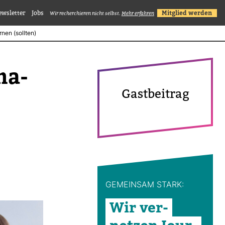
ewsletter
Jobs
Mitglied werden
Wir recherchieren nicht selbst.
Mehr erfahren
nen (sollten)
na­
Gast­bei­trag
GEMEINSAM STARK:
Wir ver­