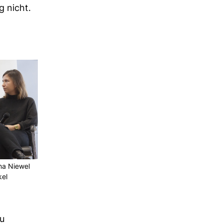
g nicht.
nna Niewel
kel
zu