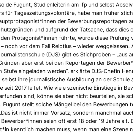
solde Fugunt, Stu­di­en­lei­terin am ifp und selbst Absol­
rs für Tages­zei­tungs­vo­lon­täre, habe man früher stich
upt­prot­ago­nist*innen der Bewer­bungs­re­por­tagen a
hutz­gründen und auf­grund der Tat­sache, dass dies of
i den Prot­ago­nist*innen führte, wurde diese Prü­fung 
– noch vor dem Fall Relo­tius – wieder weg­ge­lassen. 
ur­na­lis­ten­schule (DJS) gibt es Stich­proben – „aus a
 Gründen aber erst bei den Repor­tagen der Bewerber*
 Stufe ein­ge­laden werden“, erklärte DJS-​Chefin Hen­r
selbst ihre jour­na­lis­ti­sche Aus­bil­dung an der Schule 
 seit 2017 leitet. Wie viele sze­ni­sche Ein­stiege in B
 erfunden sind, könne sie aber nicht beur­teilen, sie s
 Fugunt stellt solche Mängel bei den Bewer­bungen te
„Das ist nicht immer Vor­satz, son­dern manchmal au
 Bewerber*innen seien oft erst 18 oder 19 Jahre alt.
list*in kennt­lich machen muss, wenn man eine Szene n