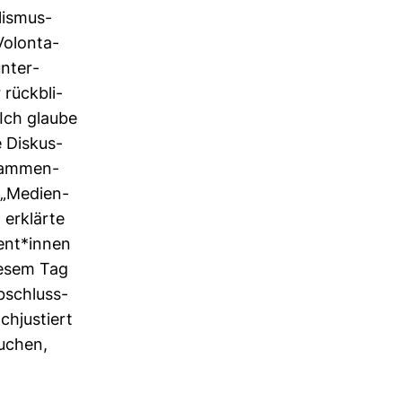
lis­mus­
Volon­ta­
unter­
rück­bli­
„Ich glaube
e Dis­kus­
sam­men­
 „Medi­en­
, erklärte
zent*innen
diesem Tag
bschluss­
­jus­tiert
u­chen,