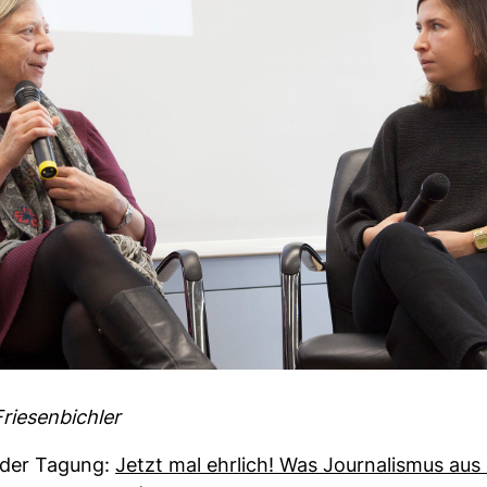
ie­sen­bichler
 der Tagung:
Jetzt mal ehr­lich! Was Jour­na­lismus au