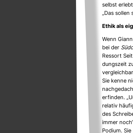
selbst erleb
„Das sollen 
Ethik als e
Wenn Gianna
bei der
Süd­
Res­sort Seit
dungs­zeit zu
ver­gleich­bar
Sie kenne ni
nach­ge­dach
erfinden. „U
relativ häuf
des Schrei­b
immer noch“
Podium. Sie 