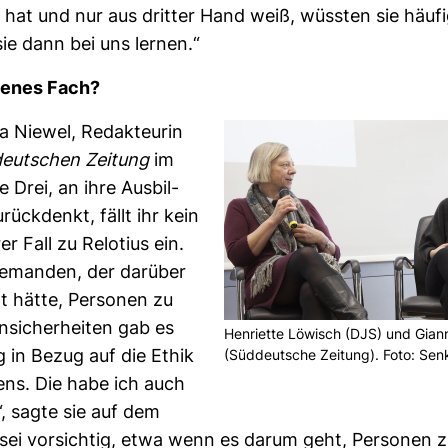
t hat und nur aus dritter Hand weiß, wüssten sie häufi
sie dann bei uns lernen.“
igenes Fach?
 Niewel, Redak­teurin
deut­schen Zei­tung
im
e Drei, an ihre Aus­bil­
rück­denkt, fällt ihr kein
er Fall zu Relo­tius ein.
e­manden, der dar­über
t hätte, Per­sonen zu
nsi­cher­heiten gab es
Hen­ri­ette Löwisch (DJS) und Gia
ig in Bezug auf die Ethik
(Süd­deut­sche Zei­tung). Foto: Sen
ens. Die habe ich auch
, sagte sie auf dem
sei vor­sichtig, etwa wenn es darum geht, Per­sonen 