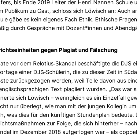
fers, bis Ende 2019 Leiter der Henri-​Nannen-​Schule 
 im Publikum zu Gast, schloss sich Löwisch an: Auch a
ule gäbe es kein eigenes Fach Ethik. Ethi­sche Frage
mäßig durch Gespräche mit Dozent*innen und Abend­g
ichts­ein­heiten gegen Pla­giat und Fäl­schung
e vor dem Relo­tius-​Skandal beschäf­tigte die DJS e
or­tage einer DJS-​Schü­lerin, die zu dieser Zeit in Süd­
usste zurück­ge­zogen werden, weil Teile davon aus ei
eng­lisch­spra­chigen Text pla­gi­iert wurden. „Das war
n­nerte sich Löwisch – wenn­gleich es ein Ein­zel­fall ge
ht nur über­legt, wie man mit der jungen Kol­legin u
h, was dies für den künf­tigen Stun­den­plan bedeute. 
richts­maß­nahmen zur Folge, die sich hin­terher – na
andal im Dezember 2018 auf­ge­flogen war – als dop­pelt 