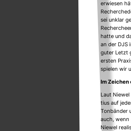
erwiesen hät
Recher­che­do
sei unklar ge
Recher­che­e
hatte und d
an der DJS i
guter Letzt g
ersten Pra­xi
spielen wir u
Im Zei­chen
Laut Niewel 
tius auf jede
Ton­bänder 
auch, wenn e
Niewel rea­li