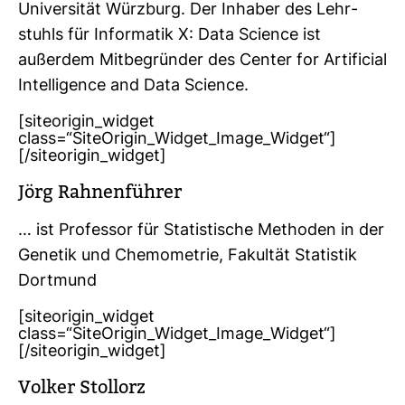
Uni­ver­sität Würz­burg. Der Inhaber des Lehr­
stuhls für Infor­matik X: Data Sci­ence ist
außerdem Mit­be­gründer des Center for Arti­fi­cial
Intel­li­gence and Data Sci­ence.
[siteorigin_widget
class=“SiteOrigin_Widget_Image_Widget“]
[/siteorigin_widget]
Jörg Rah­nen­führer
… ist Pro­fessor für Sta­tis­ti­sche Methoden in der
Genetik und Che­mo­me­trie, Fakultät Sta­tistik
Dort­mund
[siteorigin_widget
class=“SiteOrigin_Widget_Image_Widget“]
[/siteorigin_widget]
Volker Stol­lorz