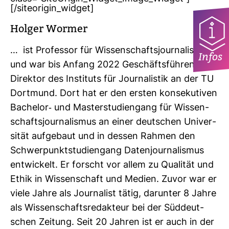
[/siteorigin_widget]
Holger Wormer
… ist Pro­fessor für Wis­sen­schafts­jour­na­lismus
Infos
und war bis Anfang 2022 Geschäfts­füh­render
Direktor des Insti­tuts für Jour­na­listik an der TU
Dort­mund. Dort hat er den ersten kon­se­ku­tiven
Bachelor-​ und Mas­ter­stu­di­en­gang für Wis­sen­
schafts­jour­na­lismus an einer deut­schen Uni­ver­
sität auf­ge­baut und in dessen Rahmen den
Schwer­punkt­stu­di­en­gang Daten­jour­na­lismus
ent­wi­ckelt. Er forscht vor allem zu Qua­lität und
Ethik in Wis­sen­schaft und Medien. Zuvor war er
viele Jahre als Jour­na­list tätig, dar­unter 8 Jahre
als Wis­sen­schafts­re­dak­teur bei der Süd­deut­
schen Zei­tung. Seit 20 Jahren ist er auch in der