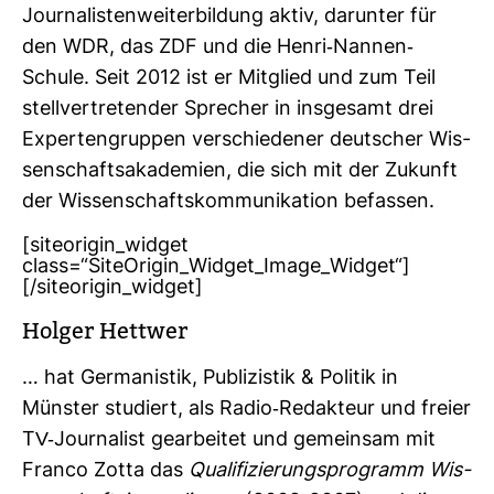
Jour­na­lis­ten­wei­ter­bil­dung aktiv, dar­unter für
den WDR, das ZDF und die Henri-​Nannen-​
Schule. Seit 2012 ist er Mit­glied und zum Teil
stell­ver­tre­tender Spre­cher in ins­ge­samt drei
Exper­ten­gruppen ver­schie­dener deut­scher Wis­
sen­schafts­aka­de­mien, die sich mit der Zukunft
der Wis­sen­schafts­kom­mu­ni­ka­tion befassen.
[siteorigin_widget
class=“SiteOrigin_Widget_Image_Widget“]
[/siteorigin_widget]
Holger Hettwer
… hat Ger­ma­nistik, Publi­zistik & Politik in
Münster stu­diert, als Radio-​Redak­teur und freier
TV-​Jour­na­list gear­beitet und gemeinsam mit
Franco Zotta das
Qua­li­fi­zie­rungs­pro­gramm Wis­