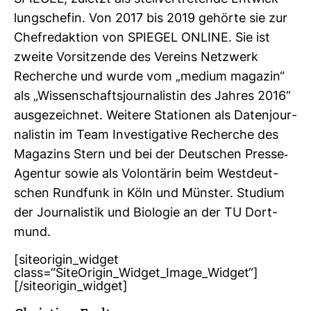
lungs­chefin. Von 2017 bis 2019 gehörte sie zur
Chef­re­dak­tion von SPIEGEL ONLINE. Sie ist
zweite Vor­sit­zende des Ver­eins Netz­werk
Recherche und wurde vom „medium magazin“
als „Wis­sen­schafts­jour­na­listin des Jahres 2016“
aus­ge­zeichnet. Wei­tere Sta­tionen als Daten­jour­
na­listin im Team Inves­ti­ga­tive Recherche des
Maga­zins Stern und bei der Deut­schen Presse-​
Agentur sowie als Volon­tärin beim West­deut­
schen Rund­funk in Köln und Münster. Stu­dium
der Jour­na­listik und Bio­logie an der TU Dort­
mund.
[siteorigin_widget
class=“SiteOrigin_Widget_Image_Widget“]
[/siteorigin_widget]