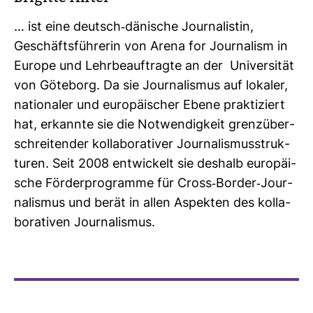
… ist eine deutsch-​däni­sche Jour­na­listin,
Geschäfts­füh­rerin von Arena for Jour­na­lism in
Europe und Lehr­be­auf­tragte an der Uni­ver­sität
von Göte­borg. Da sie Jour­na­lismus auf lokaler,
natio­naler und euro­päi­scher Ebene prak­ti­ziert
hat, erkannte sie die Not­wen­dig­keit grenz­über­
schrei­tender kol­la­bo­ra­tiver Jour­na­lis­mus­struk­
turen. Seit 2008 ent­wi­ckelt sie des­halb euro­päi­
sche För­der­pro­gramme für Cross-​Border-​Jour­
na­lismus und berät in allen Aspekten des kol­la­
bo­ra­tiven Jour­na­lismus.