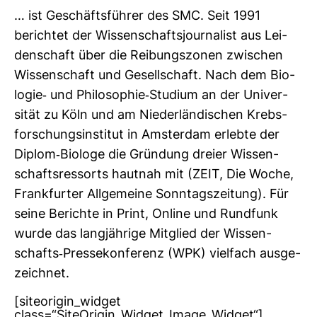
… ist Geschäfts­führer des SMC. Seit 1991
berichtet der Wis­sen­schafts­jour­na­list aus Lei­
den­schaft über die Rei­bungs­zonen zwi­schen
Wis­sen­schaft und Gesell­schaft. Nach dem Bio­
logie-​ und Phi­lo­so­phie-​Stu­dium an der Uni­ver­
sität zu Köln und am Nie­der­län­di­schen Krebs­
for­schungs­in­stitut in Ams­terdam erlebte der
Diplom-​Bio­loge die Grün­dung dreier Wis­sen­
schafts­res­sorts hautnah mit (ZEIT, Die Woche,
Frank­furter All­ge­meine Sonn­tags­zei­tung). Für
seine Berichte in Print, Online und Rund­funk
wurde das lang­jäh­rige Mit­glied der Wis­sen­
schafts-​Pres­se­kon­fe­renz (WPK) viel­fach aus­ge­
zeichnet.
[siteorigin_widget
class=“SiteOrigin_Widget_Image_Widget“]