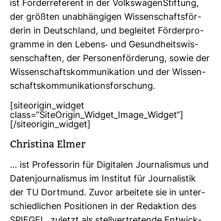
ist För­der­re­fe­rent in der Volks­wa­gen­Stif­tung,
der größten unab­hän­gigen Wis­sen­schafts­för­
derin in Deutsch­land, und begleitet För­der­pro­
gramme in den Lebens-​ und Gesund­heits­wis­
sen­schaften, der Per­so­nen­för­de­rung, sowie der
Wis­sen­schafts­kom­mu­ni­ka­tion und der Wis­sen­
schafts­kom­mu­ni­ka­ti­ons­for­schung.
[siteorigin_widget
class=“SiteOrigin_Widget_Image_Widget“]
[/siteorigin_widget]
Chris­tina Elmer
… ist Pro­fes­sorin für Digi­talen Jour­na­lismus und
Daten­jour­na­lismus im Institut für Jour­na­listik
der TU Dort­mund. Zuvor arbei­tete sie in unter­
schied­li­chen Posi­tionen in der Redak­tion des
SPIEGEL, zuletzt als stell­ver­tre­tende Ent­wick­