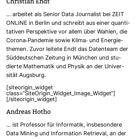
Chris­tian Endt
… arbeitet als Senior Data Jour­na­list bei ZEIT
ONLINE in Berlin und schreibt aus einer quan­ti­
ta­tiven Per­spek­tive vor allem über Wahlen, die
Corona-​Pan­demie sowie Klima-​ und Ener­gie­
themen. Zuvor lei­tete Endt das Daten­team der
Süd­deut­schen Zei­tung in Mün­chen und stu­
dierte Mathe­matik und Physik an der Uni­ver­
sität Augs­burg.
[siteorigin_widget
class=“SiteOrigin_Widget_Image_Widget“]
[/siteorigin_widget]
Andreas Hotho
… ist Pro­fessor für Infor­matik, ins­be­son­dere
Data Mining und Infor­ma­tion Retrieval, an der