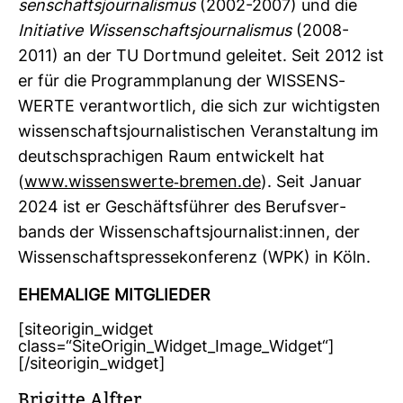
sen­schafts­jour­na­lismus
(2002-2007) und die
Initia­tive Wis­sen­schafts­jour­na­lismus
(2008-
2011) an der TU Dort­mund geleitet. Seit 2012 ist
er für die Pro­gramm­pla­nung der WIS­SENS­
WERTE ver­ant­wort­lich, die sich zur wich­tigsten
wis­sen­schafts­jour­na­lis­ti­schen Ver­an­stal­tung im
deutsch­spra­chigen Raum ent­wi­ckelt hat
(
www.wis­sens­werte-​bremen.de
). Seit Januar
2024 ist er Geschäfts­führer des Berufs­ver­
bands der Wis­sen­schafts­jour­na­list:innen, der
Wis­sen­schafts­pres­se­kon­fe­renz (WPK) in Köln.
EHE­MA­LIGE MIT­GLIEDER
[siteorigin_widget
class=“SiteOrigin_Widget_Image_Widget“]
[/siteorigin_widget]
Bri­gitte Alfter