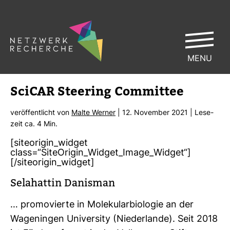
MENU
SciCAR Stee­ring Com­mittee
ver­öf­fent­licht von
Malte Werner
| 12. November 2021 | Lese­
zeit ca. 4 Min.
[siteorigin_widget
class=“SiteOrigin_Widget_Image_Widget“]
[/siteorigin_widget]
Sela­hattin Danisman
… pro­mo­vierte in Mole­ku­lar­bio­logie an der
Wagen­ingen Uni­ver­sity (Nie­der­lande). Seit 2018