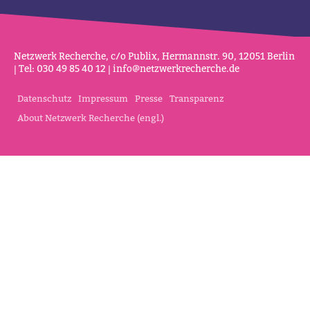
Netz­werk Recherche, c/o Publix, Her­mannstr. 90, 12051 Berlin
| Tel: 030 49 85 40 12 |
info@netz­werk­re­cherche.de
Datenschutz
Impressum
Presse
Transparenz
About Netzwerk Recherche (engl.)