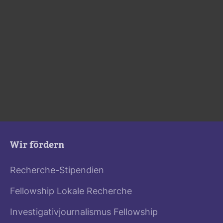
Lokaljournalismus
Datenjournalismus
Gemeinnütziger Journalismus
Helpline
Informationsfreiheit und Auskunftsrechte
Wir fördern
Recherche-Stipendien
Fellowship Lokale Recherche
Investigativjournalismus Fellowship