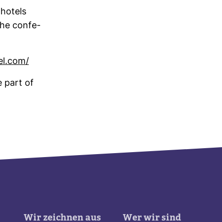
 hotels
he con­fe­
el.com/
e part of
Wir zeichnen aus
Wer wir sind