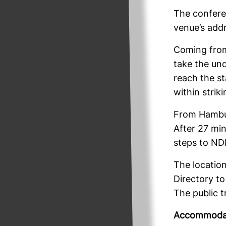
The con­fe­r
venue’s addr
Coming from
take the und
reach the st
within stri­k
From Ham­bur
After 27 min
steps to ND
The loca­ti
Direc­tory t
The public tr
Accom­mo­da