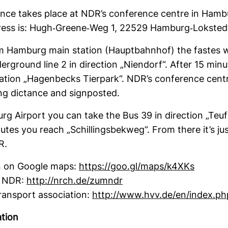
ence takes place at NDR’s con­fe­rence centre in Ham­
ess is: Hugh-​Greene-​Weg 1, 22529 Ham­burg-​Lok­sted
 Ham­burg main sta­tion (Haupt­bahnhof) the fastes w
er­ground line 2 in direc­tion „Nien­dorf“. After 15 min
a­tion „Hagen­becks Tier­park“. NDR’s con­fe­rence centr
ing dic­tance and sign­posted.
g Air­port you can take the Bus 39 in direc­tion „Teu­fe
utes you reach „Schil­lings­be­kweg“. From there it’s ju
R.
on on Google maps:
https://goo.gl/maps/k4XKs
o NDR:
http://nrch.de/zumndr
ans­port asso­cia­tion:
http://www.hvv.de/en/index.ph
­tion