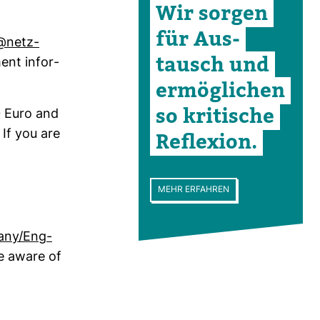
Wir sorgen
für Aus­
@netz­
tausch und
ment infor­
ermög­li­chen
so kri­ti­sche
40 Euro and
 If you are
Refle­xion.
MEHR ERFAHREN
pany/Eng­
Be aware of