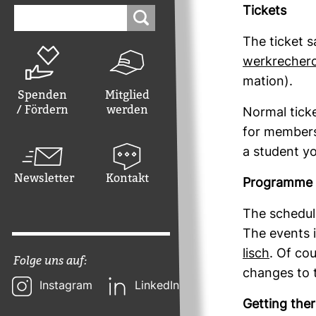
Suchen
Tickets
nach:
The ticket s
werk­re­cher
ma­tion).
Spenden
Mitglied
/ Fördern
werden
Normal ticket
for mem­bers
a stu­dent y
Newsletter
Kontakt
Pro­gramme
The sche­dul
The events in
lisch
. Of co
Folge uns auf:
changes to t
Instagram
LinkedIn
Get­ting the