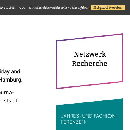
ewsletter
Jobs
Mitglied werden
Wir recherchieren nicht selbst.
Mehr erfahren
Netz­werk
Recherche
iday and
Ham­burg
.
ur­na­
lists at
JAHRES-​ UND FACH­KON­
FE­RENZEN: