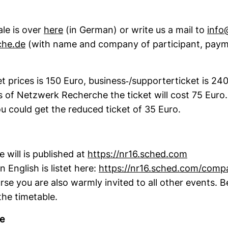
ale is over
here
(in German) or write us a mail to
info
che.de
(with name and com­pany of par­ti­ci­pant, pay­
 prices is 150 Euro, busi­ness-​/sup­por­ter­ti­cket is 2
 of Netz­werk Recherche the ticket will cost 75 Euro.
ou could get the reduced ticket of 35 Euro.
e will is published at
https://nr16.sched.com
 Eng­lish is listet here:
https://nr16.sched.com/com­
urse you are also warmly invited to all other events. 
he time­table.
re