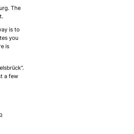
burg. The
t.
ay is to
utes you
e is
ls­brück“.
st a few
p