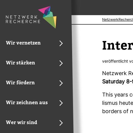
NetzwerkRecherc
Inter
Wir vernetzen
ver­öf­fent­licht 
Wir stärken
Netz­werk Re
Saturday 8-
Wir fördern
This years co
Wir zeichnen aus
lismus heute 
bor­ders of 
Wer wir sind