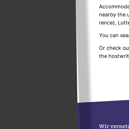
Accom­mo­da­
nearby the u
rence), Lut­t
You can sea
Or check out
the host­wri
Wir vernet