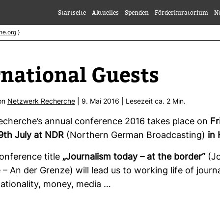
Startseite
Aktuelles
Spenden
Förderkuratorium
N
he.org
⟩
­na­tional Guests
von
Netz­werk Recherche
| 9. Mai 2016 | Lese­zeit ca. 2 Min.
cherche’s annual con­fe­rence 2016 takes place on
Fr
9th July at NDR
(
Nor­thern German Broad­cas­ting
)
in 
n­fe­rence title
„Jour­na­lism today – at the border“
(Jo
– An der Grenze) will lead us to working life of jour­na­
natio­na­lity, money, media …