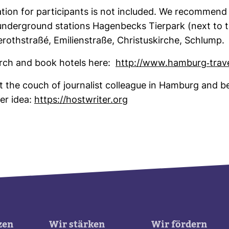
tion for par­ti­ci­pants is not included. We recom­mend
nder­ground sta­tions Hagen­becks Tier­park (next to t
eroth­straße‎, Emi­li­en­straße, Chris­tus­kirche, Schlump.
rch and book hotels here:
http://www.ham­burg-​trav
 the couch of jour­na­list col­le­ague in Ham­burg and b
ter idea:
https://host­writer.org
zen
Wir stärken
Wir fördern