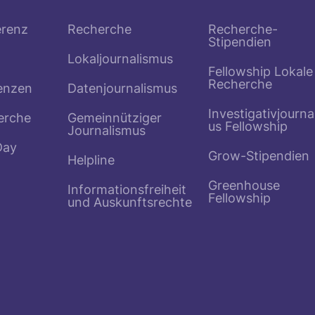
erenz
Recherche
Recherche-
Stipendien
Lokaljournalismus
Fellowship Lokale
Recherche
enzen
Datenjournalismus
Investigativjourna
erche
Gemeinnütziger
us Fellowship
Journalismus
Day
Grow-Stipendien
Helpline
Greenhouse
Informationsfreiheit
Fellowship
und Auskunftsrechte