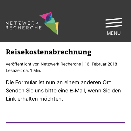
MENU
Rei­se­kos­ten­ab­rech­nung
ver­öf­fent­licht von
Netz­werk Recherche
| 16. Februar 2018 |
Lese­zeit ca. 1 Min.
Die For­mular ist nun an einem anderen Ort.
Senden Sie uns bitte eine E-​Mail, wenn Sie den
Link erhalten möchten.