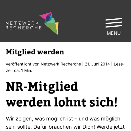
MENU
Mit­glied werden
ver­öf­fent­licht von
Netz­werk Recherche
| 21. Juni 2014 | Lese­
zeit ca. 1 Min.
NR-​Mit­glied
werden lohnt sich!
Wir zeigen, was mög­lich ist – und was mög­lich
sein sollte. Dafür brau­chen wir Dich! Werde jetzt