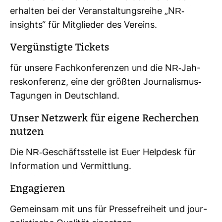
erhalten bei der Ver­an­stal­tungs­reihe „NR-​
insights“ für Mit­glieder des Ver­eins.
Ver­güns­tigte Tickets
für unsere Fach­kon­fe­renzen und die NR-​Jah­
res­kon­fe­renz, eine der größten Jour­na­lismus-​
Tagungen in Deutsch­land.
Unser Netz­werk für eigene Recher­chen
nutzen
Die NR-​Geschäfts­stelle ist Euer Helpdesk für
Infor­ma­tion und Ver­mitt­lung.
Enga­gieren
Gemeinsam mit uns für Pres­se­frei­heit und jour­