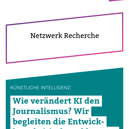
Netz­werk Recherche
KÜNST­LICHE INTEL­LI­GENZ:
Wie ver­än­dert KI den
Jour­na­lismus? Wir
begleiten die Ent­wick­