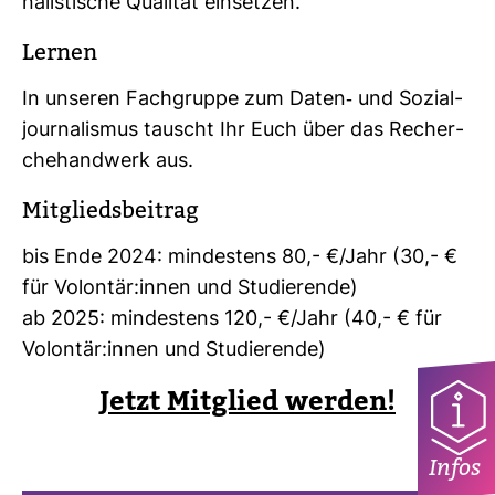
na­lis­ti­sche Qua­lität ein­setzen.
Lernen
In unseren Fach­gruppe zum Daten-​ und Sozi­al­
jour­na­lismus tauscht Ihr Euch über das Recher­
che­hand­werk aus.
Mit­glieds­bei­trag
bis Ende 2024: min­des­tens 80,- €/Jahr (30,- €
für Volontär:innen und Stu­die­rende)
ab 2025: min­des­tens 120,- €/Jahr (40,- € für
Volontär:innen und Stu­die­rende)
Jetzt Mit­glied werden!
Infos