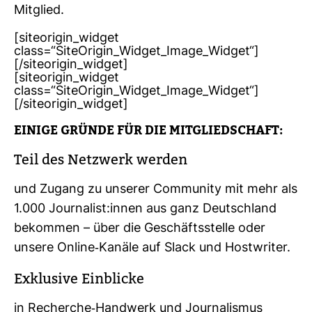
Mit­glied.
[siteorigin_widget
class=“SiteOrigin_Widget_Image_Widget“]
[/siteorigin_widget]
[siteorigin_widget
class=“SiteOrigin_Widget_Image_Widget“]
[/siteorigin_widget]
EINIGE GRÜNDE FÜR DIE MIT­GLIED­SCHAFT:
Teil des Netz­werk werden
und Zugang zu unserer Com­mu­nity mit mehr als
1.000 Jour­na­list:innen aus ganz Deutsch­land
bekommen – über die Geschäfts­stelle oder
unsere Online-​Kanäle auf Slack und Host­writer.
Exklu­sive Ein­blicke
in Recherche-​Hand­werk und Jour­na­lismus