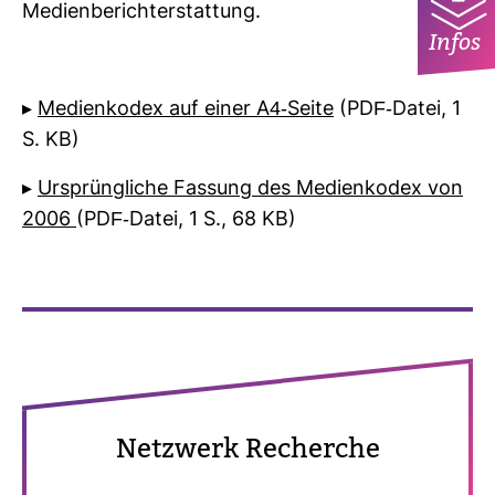
Medi­en­be­richt­erstat­tung.
Infos
▸
Medi­en­kodex auf einer A4-​Seite
(PDF-​Datei, 1
S. KB)
▸
Ursprüng­liche Fas­sung des Medi­en­kodex von
2006
(PDF-​Datei, 1 S., 68 KB)
Netz­werk Recherche