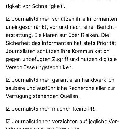
tig­keit vor Schnel­lig­keit“.
☑ Jour­na­list:innen schützen ihre Infor­manten
unein­ge­schränkt, vor und nach einer Bericht­
erstat­tung. Sie klären auf über Risiken. Die
Sicher­heit des Infor­manten hat stets Prio­rität.
Jour­na­listen schützen ihre Kom­mu­ni­ka­tion
gegen unbe­fugten Zugriff und nutzen digi­tale
Ver­schlüs­se­lungs­tech­niken.
☑ Jour­na­list:innen garan­tieren hand­werk­lich
sau­bere und aus­führ­liche Recherche aller zur
Ver­fü­gung ste­henden Quellen.
☑ Jour­na­list:innen machen keine PR.
☑ Jour­na­list:innen ver­zichten auf jeg­liche Vor­