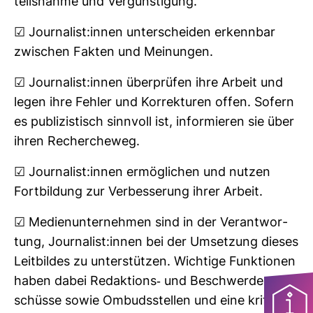
teils­nahme und Ver­güns­ti­gung.
☑ Jour­na­list:innen unter­scheiden erkennbar
zwi­schen Fakten und Mei­nungen.
☑ Jour­na­list:innen über­prüfen ihre Arbeit und
legen ihre Fehler und Kor­rek­turen offen. Sofern
es publi­zis­tisch sinn­voll ist, infor­mieren sie über
ihren Recher­cheweg.
☑ Jour­na­list:innen ermög­li­chen und nutzen
Fort­bil­dung zur Ver­bes­se­rung ihrer Arbeit.
☑ Medi­en­un­ter­nehmen sind in der Ver­ant­wor­
tung, Jour­na­list:innen bei der Umset­zung dieses
Leit­bildes zu unter­stützen. Wich­tige Funk­tionen
haben dabei Redak­tions-​ und Beschwer­de­aus­
schüsse sowie Ombuds­stellen und eine kri­ti­sche