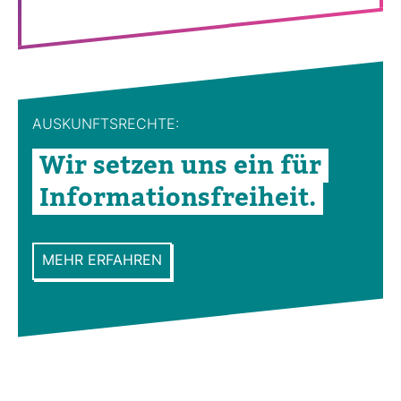
AUS­KUNFTS­RECHTE:
Wir setzen uns ein für
Infor­ma­ti­ons­frei­heit.
MEHR ERFAHREN