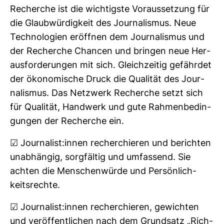
Recherche ist die wich­tigste Vor­aus­set­zung für
die Glaub­wür­dig­keit des Jour­na­lismus. Neue
Tech­no­lo­gien eröffnen dem Jour­na­lismus und
der Recherche Chancen und bringen neue Her­
aus­for­de­rungen mit sich. Gleich­zeitig gefährdet
der öko­no­mi­sche Druck die Qua­lität des Jour­
na­lismus. Das Netz­werk Recherche setzt sich
für Qua­lität, Hand­werk und gute Rah­men­be­din­
gungen der Recherche ein.
☑ Jour­na­list:innen recher­chieren und berichten
unab­hängig, sorg­fältig und umfas­send. Sie
achten die Men­schen­würde und Per­sön­lich­
keits­rechte.
☑ Jour­na­list:innen recher­chieren, gewichten
und ver­öf­fent­li­chen nach dem Grund­satz „Rich­