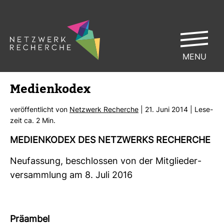
MENU
Medi­en­kodex
ver­öf­fent­licht von
Netz­werk Recherche
| 21. Juni 2014 | Lese­
zeit ca. 2 Min.
MEDI­EN­KODEX DES NETZ­WERKS RECHERCHE
Neu­fas­sung, beschlossen von der Mit­glie­der­
ver­samm­lung am 8. Juli 2016
Prä­ambel