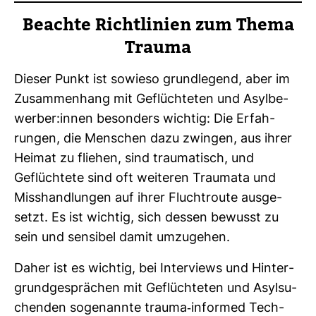
Beachte Richt­li­nien zum Thema
Trauma
Dieser Punkt ist sowieso grund­le­gend, aber im
Zusam­men­hang mit Geflüch­teten und Asyl­be­
werber:innen beson­ders wichtig: Die Erfah­
rungen, die Men­schen dazu zwingen, aus ihrer
Heimat zu fliehen, sind trau­ma­tisch, und
Geflüch­tete sind oft wei­teren Trau­mata und
Miss­hand­lungen auf ihrer Flucht­route aus­ge­
setzt. Es ist wichtig, sich dessen bewusst zu
sein und sen­sibel damit umzu­gehen.
Daher ist es wichtig, bei Inter­views und Hin­ter­
grund­ge­sprä­chen mit Geflüch­teten und Asyl­su­
chenden soge­nannte trauma-​informed Tech­