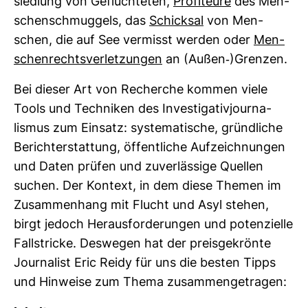
sied­lung von Geflüch­teten,
Pro­fi­teure
des Men­
schen­schmug­gels, das
Schicksal
von Men­
schen, die auf See ver­misst werden oder
Men­
schen­rechts­ver­let­zungen
an (Außen-​)Grenzen.
Bei dieser Art von Recherche kommen viele
Tools und Tech­niken des Inves­ti­ga­ti­vjour­na­
lismus zum Ein­satz: sys­te­ma­ti­sche, gründ­liche
Bericht­erstat­tung, öffent­liche Auf­zeich­nungen
und Daten prüfen und zuver­läs­sige Quellen
suchen. Der Kon­text, in dem diese Themen im
Zusam­men­hang mit Flucht und Asyl stehen,
birgt jedoch Her­aus­for­de­rungen und poten­zi­elle
Fall­stricke. Des­wegen hat der preis­ge­krönte
Jour­na­list Eric Reidy für uns die besten Tipps
und Hin­weise zum Thema zusam­men­ge­tragen: