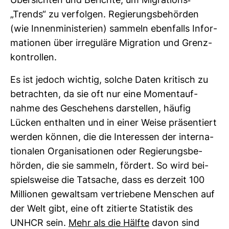
Über­sichten und Berichte, um Migra­tions-​
„Trends“ zu ver­folgen. Regie­rungs­be­hörden
(wie Innen­mi­nis­te­rien) sam­meln eben­falls Infor­
ma­tionen über irre­gu­läre Migra­tion und Grenz­
kon­trollen.
Es ist jedoch wichtig, solche Daten kri­tisch zu
betrachten, da sie oft nur eine Moment­auf­
nahme des Gesche­hens dar­stellen, häufig
Lücken ent­halten und in einer Weise prä­sen­tiert
werden können, die die Inter­essen der inter­na­
tio­nalen Orga­ni­sa­tionen oder Regie­rungs­be­
hörden, die sie sam­meln, för­dert. So wird bei­
spiels­weise die Tat­sache, dass es der­zeit 100
Mil­lionen gewaltsam ver­trie­bene Men­schen auf
der Welt gibt, eine oft zitierte Sta­tistik des
UNHCR sein.
Mehr als die Hälfte
davon sind