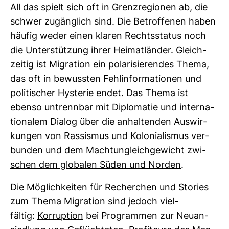
All das spielt sich oft in Grenz­re­gionen ab, die
schwer zugäng­lich sind. Die Betrof­fenen haben
häufig weder einen klaren Rechts­status noch
die Unter­stüt­zung ihrer Hei­mat­länder. Gleich­
zeitig ist Migra­tion ein pola­ri­sie­rendes Thema,
das oft in bewussten Fehl­in­for­ma­tionen und
poli­ti­scher Hys­terie endet. Das Thema ist
ebenso untrennbar mit Diplo­matie und inter­na­
tio­nalem Dialog über die anhal­tenden Aus­wir­
kungen von Ras­sismus und Kolo­nia­lismus ver­
bunden und dem
Mach­t­un­gleich­ge­wicht zwi­
schen dem glo­balen Süden und Norden
.
Die Mög­lich­keiten für Recher­chen und Sto­ries
zum Thema Migra­tion sind jedoch viel­
fältig:
Kor­rup­tion
bei Pro­grammen zur Neu­an­