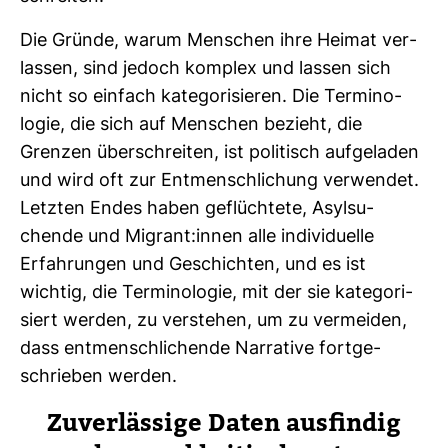
Die Gründe, warum Men­schen ihre Heimat ver­
lassen, sind jedoch kom­plex und lassen sich
nicht so ein­fach kate­go­ri­sieren. Die Ter­mi­no­
logie, die sich auf Men­schen bezieht, die
Grenzen über­schreiten, ist poli­tisch auf­ge­laden
und wird oft zur Ent­mensch­li­chung ver­wendet.
Letzten Endes haben geflüch­tete, Asyl­su­
chende und Migrant:innen alle indi­vi­du­elle
Erfah­rungen und Geschichten, und es ist
wichtig, die Ter­mi­no­logie, mit der sie kate­go­ri­
siert werden, zu ver­stehen, um zu ver­meiden,
dass ent­mensch­li­chende Nar­ra­tive fort­ge­
schrieben werden.
Zuver­läs­sige Daten aus­findig