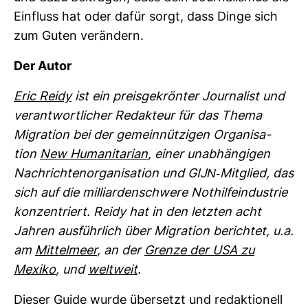
Ein­fluss hat oder dafür sorgt, dass Dinge sich
zum Guten ver­än­dern.
Der Autor
Eric Reidy
ist ein preis­ge­krönter Jour­na­list und
ver­ant­wort­li­cher Redak­teur für das Thema
Migra­tion bei der gemein­nüt­zigen Orga­ni­sa­
tion
New Huma­ni­ta­rian
, einer unab­hän­gigen
Nach­rich­ten­or­ga­ni­sa­tion und GIJN-​Mit­glied, das
sich auf die mil­li­ar­den­schwere Not­hil­fe­in­dus­trie
kon­zen­triert. Reidy hat in den letzten acht
Jahren aus­führ­lich über Migra­tion berichtet, u.a.
am
Mit­tel­meer
, an der
Grenze der USA zu
Mexiko
, und
welt­weit
.
Dieser Guide wurde über­setzt und redak­tio­nell