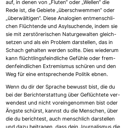
auf, in denen von „Fluten“ oder „Wellen“ die
Rede ist, die Gebiete „über­schwemmen“ oder
„über­wäl­tigen“. Diese Ana­lo­gien ent­mensch­li­
chen Flüch­tende und Asyl­su­chende, indem sie
sie mit zer­stö­re­ri­schen Natur­ge­walten gleich­
setzen und als ein Pro­blem dar­stellen, das in
Schach gehalten werden sollte. Dies wie­derum
kann flücht­lings­feind­liche Gefühle oder frem­
den­feind­li­chen Extre­mismus schüren und den
Weg für eine ent­spre­chende Politik ebnen.
Wenn du dir der Sprache bewusst bist, die du
bei der Bericht­erstat­tung über Geflüch­tete ver­
wen­dest und nicht vor­ein­ge­nommen bist oder
Ängste schürst, kannst du die Men­schen, über
die du berich­test, auch mensch­lich dar­stellen
und dazu bei­tragen, dass dein Jour­na­lismus die