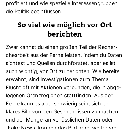
pro­fi­tiert und wie spe­zi­elle Inter­es­sen­gruppen
die Politik beein­flussen.
So viel wie mög­lich vor Ort
berichten
Zwar kannst du einen großen Teil der Recher­
che­ar­beit aus der Ferne leisten, indem du Daten
sich­test und Quellen durch­forstet, aber es ist
auch wichtig, vor Ort zu berichten. Wie bereits
erwähnt, sind Inves­ti­ga­tionen zum Thema
Flucht oft mit Aktionen ver­bunden, die in abge­
le­genen Grenz­re­gionen statt­finden. Aus der
Ferne kann es aber schwierig sein, sich ein
klares Bild von den Gescheh­nissen zu machen,
und der Mangel an ver­läss­li­chen Daten oder
„Fake News“ können das Bild noch weiter ver­