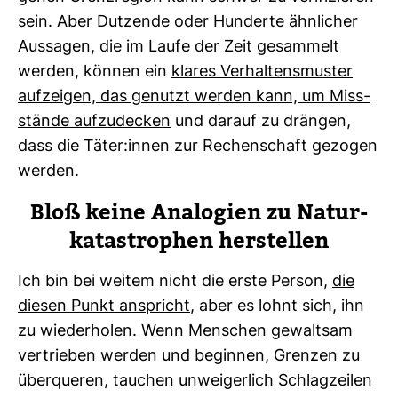
sein. Aber Dut­zende oder Hun­derte ähn­li­cher
Aus­sagen, die im Laufe der Zeit gesam­melt
werden, können ein
klares Ver­hal­tens­muster
auf­zeigen, das genutzt werden kann, um Miss­
stände auf­zu­de­cken
und darauf zu drängen,
dass die Täter:innen zur Rechen­schaft gezogen
werden.
Bloß keine Ana­lo­gien zu Natur­
ka­ta­stro­phen her­stellen
Ich bin bei weitem nicht die erste Person,
die
diesen Punkt anspricht
, aber es lohnt sich, ihn
zu wie­der­holen. Wenn Men­schen gewaltsam
ver­trieben werden und beginnen, Grenzen zu
über­queren, tau­chen unwei­ger­lich Schlag­zeilen