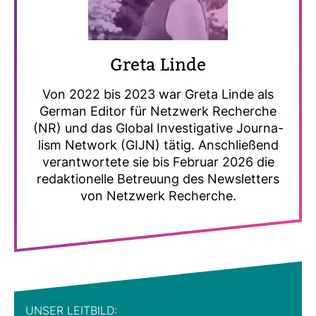
Greta Linde
Von 2022 bis 2023 war Greta Linde als
German Editor für Netz­werk Recherche
(NR) und das Global Inves­ti­ga­tive Jour­na­
lism Net­work (GIJN) tätig. Anschlie­ßend
ver­ant­wor­tete sie bis Februar 2026 die
redak­tio­nelle Betreuung des News­let­ters
von Netz­werk Recherche.
UNSER LEIT­BILD: