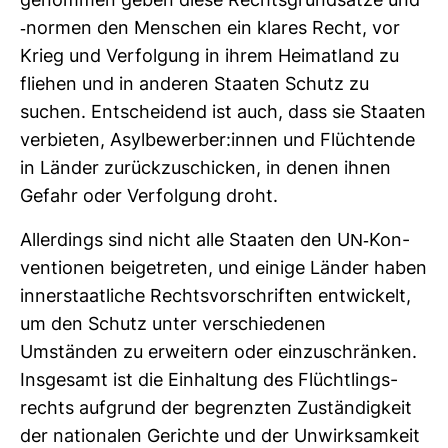
ge­nommen geben diese Rechts­grund­sätze und
-​normen den Men­schen ein klares Recht, vor
Krieg und Ver­fol­gung in ihrem Hei­mat­land zu
fliehen und in anderen Staaten Schutz zu
suchen. Ent­schei­dend ist auch, dass sie Staaten
ver­bieten, Asyl­be­werber:innen und Flüch­tende
in Länder zurück­zu­schi­cken, in denen ihnen
Gefahr oder Ver­fol­gung droht.
Aller­dings sind nicht alle Staaten den UN-​Kon­
ven­tionen bei­getreten, und einige Länder haben
inner­staat­liche Rechts­vor­schriften ent­wi­ckelt,
um den Schutz unter ver­schie­denen
Umständen zu erwei­tern oder ein­zu­schränken.
Ins­ge­samt ist die Ein­hal­tung des Flücht­lings­
rechts auf­grund der begrenzten Zustän­dig­keit
der natio­nalen Gerichte und der Unwirk­sam­keit