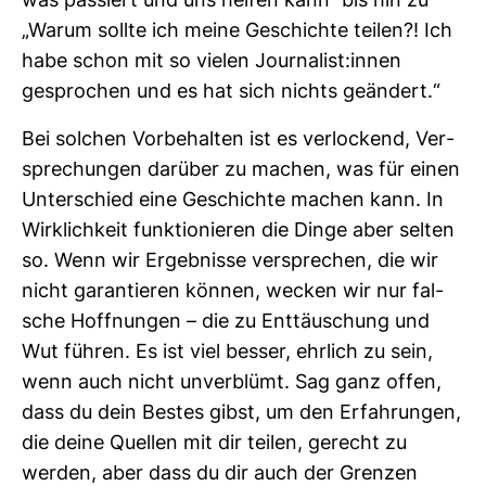
was pas­siert und uns helfen kann“ bis hin zu
„Warum sollte ich meine Geschichte teilen?! Ich
habe schon mit so vielen Jour­na­list:innen
gespro­chen und es hat sich nichts geän­dert.“
Bei sol­chen Vor­be­halten ist es ver­lo­ckend, Ver­
spre­chungen dar­über zu machen, was für einen
Unter­schied eine Geschichte machen kann. In
Wirk­lich­keit funk­tio­nieren die Dinge aber selten
so. Wenn wir Ergeb­nisse ver­spre­chen, die wir
nicht garan­tieren können, wecken wir nur fal­
sche Hoff­nungen – die zu Ent­täu­schung und
Wut führen. Es ist viel besser, ehr­lich zu sein,
wenn auch nicht unver­blümt. Sag ganz offen,
dass du dein Bestes gibst, um den Erfah­rungen,
die deine Quellen mit dir teilen, gerecht zu
werden, aber dass du dir auch der Grenzen