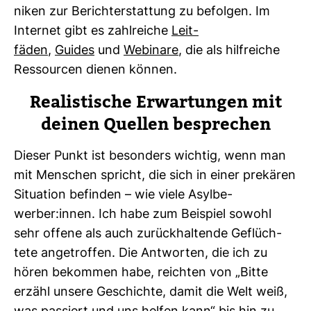
niken zur Bericht­erstat­tung zu befolgen. Im
Internet gibt es zahl­reiche
Leit­
fäden
,
Guides
und
Webi­nare
, die als hilf­reiche
Res­sourcen dienen können.
Rea­lis­ti­sche Erwar­tungen mit
deinen Quellen bespre­chen
Dieser Punkt ist beson­ders wichtig, wenn man
mit Men­schen spricht, die sich in einer pre­kären
Situa­tion befinden – wie viele Asyl­be­
werber:innen. Ich habe zum Bei­spiel sowohl
sehr offene als auch zurück­hal­tende Geflüch­
tete ange­troffen. Die Ant­worten, die ich zu
hören bekommen habe, reichten von „Bitte
erzähl unsere Geschichte, damit die Welt weiß,