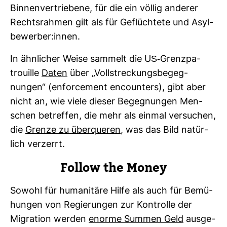
Bin­nen­ver­trie­bene, für die ein völlig anderer
Rechts­rahmen gilt als für Geflüch­tete und Asyl­
be­werber:innen.
In ähn­li­cher Weise sam­melt die US-​Grenz­pa­
trouille
Daten
über „Voll­stre­ckungs­be­geg­
nungen“ (enfor­ce­ment encoun­ters), gibt aber
nicht an, wie viele dieser Begeg­nungen Men­
schen betreffen, die mehr als einmal ver­su­chen,
die
Grenze zu über­queren
, was das Bild natür­
lich ver­zerrt.
Follow the Money
Sowohl für huma­ni­täre Hilfe als auch für Bemü­
hungen von Regie­rungen zur Kon­trolle der
Migra­tion werden
enorme Summen Geld
aus­ge­