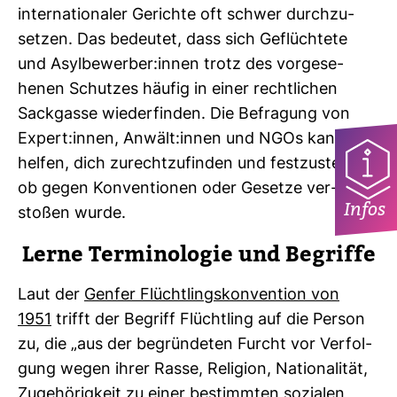
inter­na­tio­naler Gerichte oft schwer durch­zu­
setzen. Das bedeutet, dass sich Geflüch­tete
und Asyl­be­werber:innen trotz des vor­ge­se­
henen Schutzes häufig in einer recht­li­chen
Sack­gasse wie­der­finden. Die Befra­gung von
Expert:innen, Anwält:innen und NGOs kann dir
helfen, dich zurecht­zu­finden und fest­zu­stellen,
ob gegen Kon­ven­tionen oder Gesetze ver­
Infos
stoßen wurde.
Lerne Ter­mi­no­logie und Begriffe
Laut der
Genfer Flücht­lings­kon­ven­tion von
1951
trifft der Begriff Flücht­ling auf die Person
zu, die „aus der begrün­deten Furcht vor Ver­fol­
gung wegen ihrer Rasse, Reli­gion, Natio­na­lität,
Zuge­hö­rig­keit zu einer bestimmten sozialen