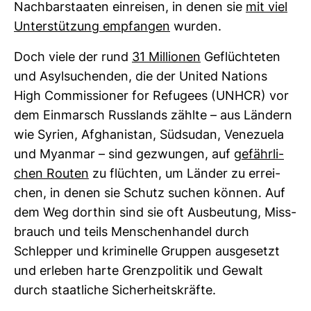
Nach­bar­staaten ein­reisen, in denen sie
mit viel
Unter­stüt­zung emp­fangen
wurden.
Doch viele der rund
31 Mil­lionen
Geflüch­teten
und Asyl­su­chenden, die der United Nations
High Com­mis­sioner for Refu­gees (UNHCR) vor
dem Ein­marsch Russ­lands zählte – aus Län­dern
wie Syrien, Afgha­ni­stan, Süd­sudan, Vene­zuela
und Myanmar – sind gezwungen, auf
gefähr­li­
chen Routen
zu flüchten, um Länder zu errei­
chen, in denen sie Schutz suchen können. Auf
dem Weg dorthin sind sie oft Aus­beu­tung, Miss­
brauch und teils Men­schen­handel durch
Schlepper und kri­mi­nelle Gruppen aus­ge­setzt
und erleben harte Grenz­po­litik und Gewalt
durch staat­liche Sicher­heits­kräfte.