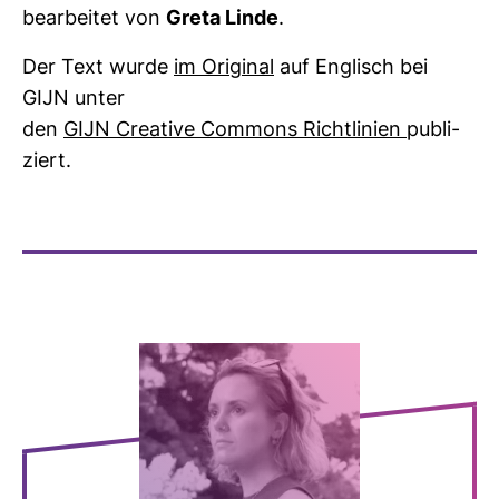
bear­beitet von
Greta Linde
.
Der Text wurde
im Ori­ginal
auf Eng­lisch bei
GIJN unter
den
GIJN Crea­tive Com­mons Richt­li­nien
publi­
ziert.