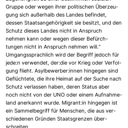
Gruppe oder wegen ihrer poli­ti­schen Über­zeu­
gung sich außer­halb des Landes befindet,
dessen Staats­an­ge­hö­rig­keit sie besitzt, und den
Schutz dieses Landes nicht in Anspruch
nehmen kann oder wegen dieser Befürch­
tungen nicht in Anspruch nehmen will.“
Umgangs­sprach­lich wird der Begriff jedoch für
jede:n ver­wendet, der:die vor Krieg oder Ver­fol­
gung flieht. Asyl­be­werber:innen hin­gegen sind
Geflüch­tete, die ihre Heimat auf der Suche nach
Schutz ver­lassen haben, deren Status aber
noch nicht von der UNO oder einem Auf­nah­me­
land aner­kannt wurde. Migrant:in hin­gegen ist
ein Sam­mel­be­griff für Men­schen, die aus ver­
schie­denen Gründen Staats­grenzen über­
schreiten.