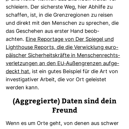
schleiern. Der sicherste Weg, hier Abhilfe zu
schaffen, ist, in die Grenz­re­gionen zu reisen
und direkt mit den Men­schen zu spre­chen, die
das Geschehen aus erster Hand beob­
achten.
Eine Repor­tage von Der Spiegel und
Light­house Reports, die die Ver­wick­lung euro­
päi­scher Sicher­heits­kräfte in Men­schen­rechts­
ver­let­zungen an den EU-​Außen­grenzen auf­ge­
deckt hat
, ist ein gutes Bei­spiel für die Art von
inves­ti­ga­tiver Arbeit, die vor Ort geleistet
werden kann.
(Agg­re­gierte) Daten sind dein
Freund
Wenn es um Orte geht, von denen aus schwer