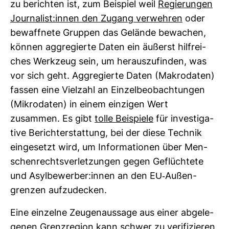
zu berichten ist, zum Bei­spiel weil
Regie­rungen
Jour­na­list:innen den Zugang ver­wehren
oder
bewaff­nete Gruppen das Gelände bewa­chen,
können agg­re­gierte Daten ein äußerst hilf­rei­
ches Werk­zeug sein, um her­aus­zu­finden, was
vor sich geht. Agg­re­gierte Daten (Makro­daten)
fassen eine Viel­zahl an Ein­zel­be­ob­ach­tungen
(Mikro­daten) in einem ein­zigen Wert
zusammen. Es gibt
tolle Bei­spiele
für inves­ti­ga­
tive Bericht­erstat­tung, bei der diese Technik
ein­ge­setzt wird, um Infor­ma­tionen über Men­
schen­rechts­ver­let­zungen gegen Geflüch­tete
und Asyl­be­werber:innen an den EU-​Außen­
grenzen auf­zu­de­cken.
Eine ein­zelne Zeu­gen­aus­sage aus einer abge­le­
genen Grenz­re­gion kann schwer zu veri­fi­zieren