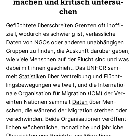
machen und kri­tisch unter­su­
chen
Geflüch­tete über­schreiten Grenzen oft inof­fi­
ziell, wodurch es schwierig ist, ver­läss­liche
Daten von NGOs oder anderen unab­hän­gigen
Gruppen zu finden, die Aus­kunft dar­über geben,
wie viele Men­schen auf der Flucht sind und was
dabei mit ihnen geschieht. Das UNHCR sam­
melt
Sta­tis­tiken
über Ver­trei­bung und Flücht­
lings­be­we­gungen welt­weit, und die Inter­na­tio­
nale Orga­ni­sa­tion für Migra­tion (IOM) der Ver­
einten Nationen sam­melt
Daten
über Men­
schen, die wäh­rend der Migra­tion sterben oder
ver­schwinden. Beide Orga­ni­sa­tionen ver­öf­fent­
li­chen wöchent­liche, monat­liche und jähr­liche