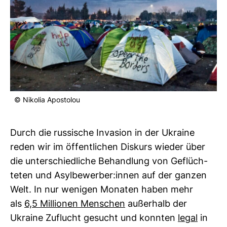
© Nikolia Apos­tolou
Durch die rus­si­sche Inva­sion in der Ukraine
reden wir im öffent­li­chen Dis­kurs wieder über
die unter­schied­liche Behand­lung von Geflüch­
teten und Asyl­be­werber:innen auf der ganzen
Welt. In nur wenigen Monaten haben mehr
als
6,5 Mil­lionen Men­schen
außer­halb der
Ukraine Zuflucht gesucht und konnten
legal
in