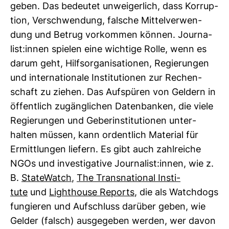
geben. Das bedeutet unwei­ger­lich, dass Kor­rup­
tion, Ver­schwen­dung, fal­sche Mit­tel­ver­wen­
dung und Betrug vor­kommen können. Jour­na­
list:innen spielen eine wich­tige Rolle, wenn es
darum geht, Hilfs­or­ga­ni­sa­tionen, Regie­rungen
und inter­na­tio­nale Insti­tu­tionen zur Rechen­
schaft zu ziehen. Das Auf­spüren von Gel­dern in
öffent­lich zugäng­li­chen Daten­banken, die viele
Regie­rungen und Geber­in­sti­tu­tionen unter­
halten müssen, kann ordent­lich Mate­rial für
Ermitt­lungen lie­fern. Es gibt auch zahl­reiche
NGOs und inves­ti­ga­tive Jour­na­list:innen, wie z.
B.
Sta­te­Watch
,
The Trans­na­tional Insti­
tute
und
Light­house Reports
, die als Watch­dogs
fun­gieren und Auf­schluss dar­über geben, wie
Gelder (falsch) aus­ge­geben werden, wer davon