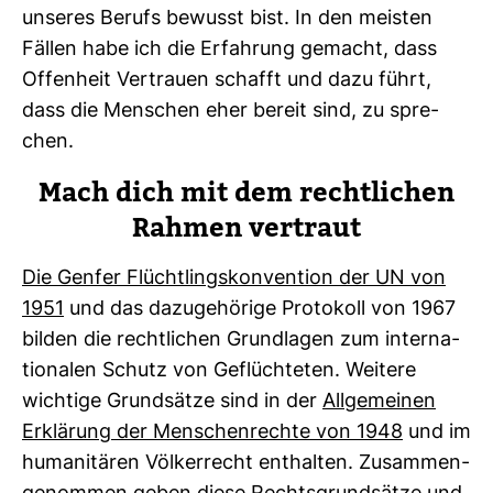
unseres Berufs bewusst bist. In den meisten
Fällen habe ich die Erfah­rung gemacht, dass
Offen­heit Ver­trauen schafft und dazu führt,
dass die Men­schen eher bereit sind, zu spre­
chen.
Mach dich mit dem recht­li­chen
Rahmen ver­traut
Die Genfer Flücht­lings­kon­ven­tion der UN von
1951
und das dazu­ge­hö­rige Pro­to­koll von 1967
bilden die recht­li­chen Grund­lagen zum inter­na­
tio­nalen Schutz von Geflüch­teten. Wei­tere
wich­tige Grund­sätze sind in der
All­ge­meinen
Erklä­rung der Men­schen­rechte von 1948
und im
huma­ni­tären Völ­ker­recht ent­halten. Zusam­men­