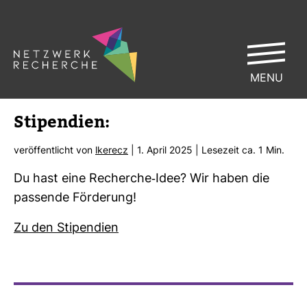
MENU
Sti­pen­dien:
ver­öf­fent­licht von
lke­recz
| 1. April 2025 | Lese­zeit ca. 1 Min.
Du hast eine Recherche-​Idee? Wir haben die
pas­sende För­de­rung!
Zu den Sti­pen­dien