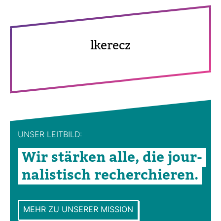
lke­recz
UNSER LEIT­BILD:
Wir stärken alle, die jour­
na­lis­tisch recher­chieren.
MEHR ZU UNSERER MISSION