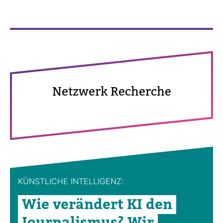
Netz­werk Recherche
KÜNST­LICHE INTEL­LI­GENZ:
Wie ver­än­dert KI den
Jour­na­lismus? Wir