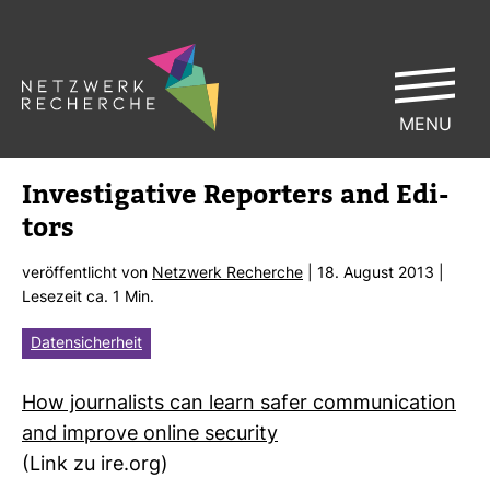
MENU
Inves­ti­ga­tive Repor­ters and Edi­
tors
ver­öf­fent­licht von
Netz­werk Recherche
| 18. August 2013 |
Lese­zeit ca. 1 Min.
Datensicherheit
How jour­na­lists can learn safer com­mu­ni­ca­tion
and improve online secu­rity
(Link zu ire.org)