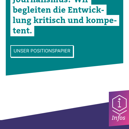
begleiten die Ent­wick­
lung kri­tisch und kom­pe­
tent.
UNSER POSITIONSPAPIER
Infos