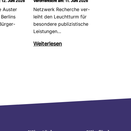
: 12. Juni 2026
Veröffentlicht am: 11. Juni 2026
e Auster
Netz­werk Recherche ver­
Ber­lins
leiht den Leucht­turm für
ür­ger­
beson­dere publi­zis­ti­sche
Leis­tungen…
Wei­ter­lesen