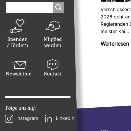
Veröffentlicht am
Suchen
nach:
Ver­schlos­sen
2026 geht an 
Regie­renden B
meister Kai…
Spenden
Mitglied
Wei­ter­lesen
/ Fördern
werden
Newsletter
Kontakt
Folge uns auf:
Instagram
LinkedIn