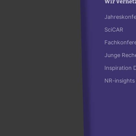
Wir vernet
Jahreskonf
SciCAR
Fachkonfer
Junge Rech
Inspiration 
NR-insights