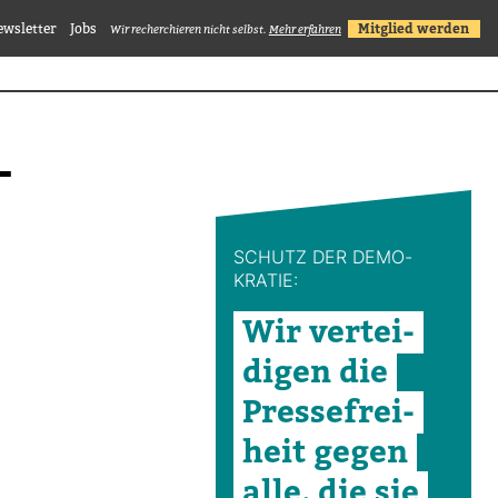
ewsletter
Jobs
Mitglied werden
Wir recherchieren nicht selbst.
Mehr erfahren
­
SCHUTZ DER DEMO­
KRATIE:
Wir ver­tei­
digen die
Pres­se­frei­
heit gegen
alle, die sie