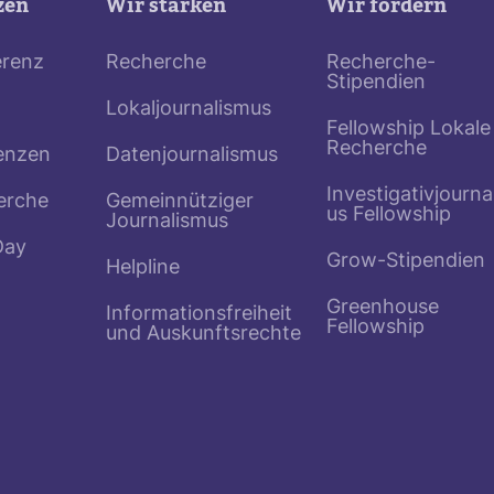
zen
Wir stärken
Wir fördern
erenz
Recherche
Recherche-
Stipendien
Lokaljournalismus
Fellowship Lokale
Recherche
enzen
Datenjournalismus
Investigativjourna
erche
Gemeinnütziger
us Fellowship
Journalismus
Day
Grow-Stipendien
Helpline
Greenhouse
Informationsfreiheit
Fellowship
und Auskunftsrechte