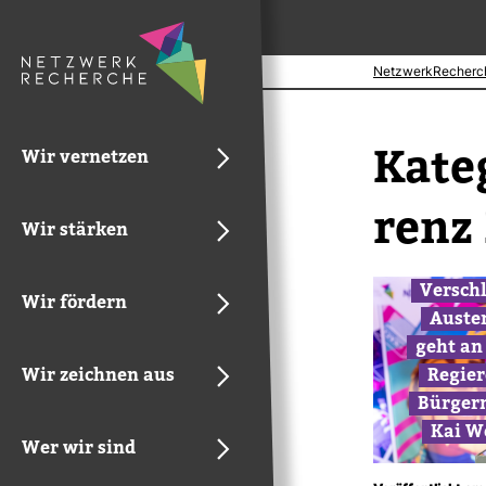
NetzwerkRecherc
Kate­
Wir vernetzen
renz
Wir stärken
Ver­sch
Wir fördern
Auste
geht an 
Wir zeichnen aus
Regie­
Bür­ger
Kai W
Wer wir sind