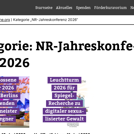
Startseite
Aktuelles
Spenden
Förderkuratorium
N
he.org
⟩
Kategorie „NR-Jahreskonferenz 2026“
gorie:
NR-​Jah­res­kon­fe
 2026
los­sene
Leucht­turm
r 2026
2026 für
Ber­lins
Spiegel-​
renden
Recherche zu
­meister
digi­taler sexua­
egner
li­sierter Gewalt