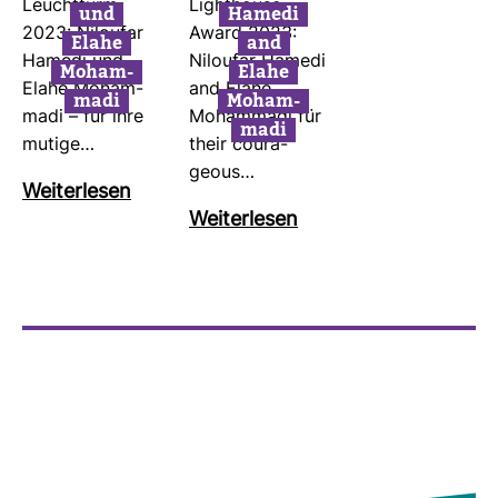
Leucht­turm
Light­house-​
und
Hamedi
2023: Niloufar
Award 2023:
Elahe
and
Hamedi und
Niloufar Hamedi
Moham­
Elahe
Elahe Moham­
and Elahe
madi
Moham­
madi – für ihre
Moham­madi für
madi
mutige…
their cou­ra­
geous…
Wei­ter­lesen
Wei­ter­lesen