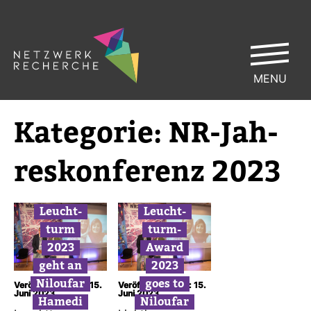
MENU
Kate­gorie:
NR-​Jah­
res­kon­fe­renz 2023
Leucht­
Leucht­
turm
turm-​
2023
Award
geht an
2023
Niloufar
goes to
Veröffentlicht am: 15.
Veröffentlicht am: 15.
Juni 2023
Juni 2023
Hamedi
Niloufar