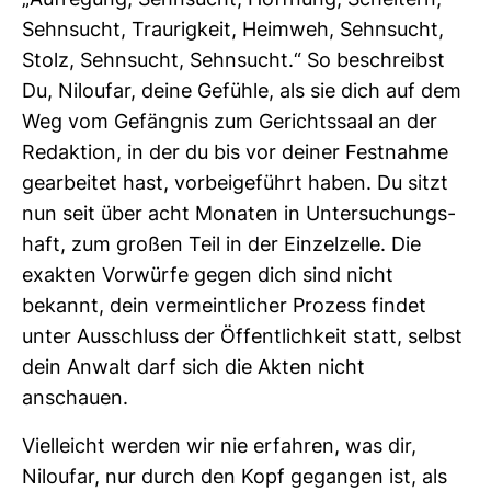
„Auf­re­gung, Sehn­sucht, Hoff­nung, Schei­tern,
Sehn­sucht, Trau­rig­keit, Heimweh, Sehn­sucht,
Stolz, Sehn­sucht, Sehn­sucht.“ So beschreibst
Du, Niloufar, deine Gefühle, als sie dich auf dem
Weg vom Gefängnis zum Gerichts­saal an der
Redak­tion, in der du bis vor deiner Fest­nahme
gear­beitet hast, vor­bei­ge­führt haben. Du sitzt
nun seit über acht Monaten in Unter­su­chungs­
haft, zum großen Teil in der Ein­zel­zelle. Die
exakten Vor­würfe gegen dich sind nicht
bekannt, dein ver­meint­li­cher Pro­zess findet
unter Aus­schluss der Öffent­lich­keit statt, selbst
dein Anwalt darf sich die Akten nicht
anschauen.
Viel­leicht werden wir nie erfahren, was dir,
Niloufar, nur durch den Kopf gegangen ist, als