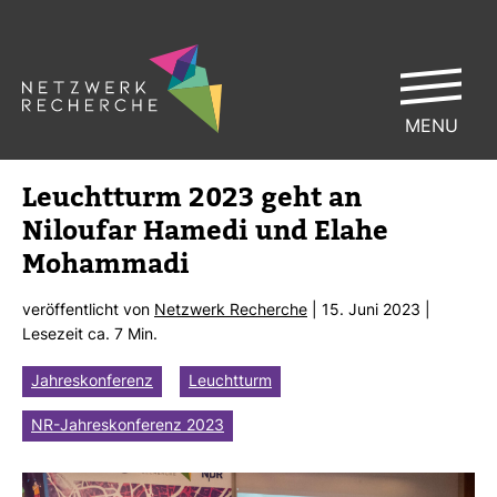
MENU
Leucht­turm 2023 geht an
Niloufar Hamedi und Elahe
Moham­madi
ver­öf­fent­licht von
Netz­werk Recherche
| 15. Juni 2023 |
Lese­zeit ca. 7 Min.
Jahreskonferenz
Leuchtturm
NR-Jahreskonferenz 2023