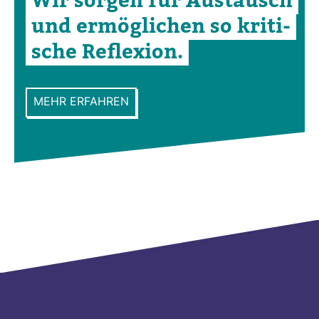
Wir sorgen für Aus­tausch
und ermög­li­chen so kri­ti­
sche Refle­xion.
MEHR ERFAHREN