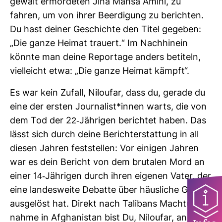
ge­walt ermor­deten Jina Mahsa Amini, zu
fahren, um von ihrer Beer­di­gung zu berichten.
Du hast deiner Geschichte den Titel gegeben:
„Die ganze Heimat trauert.“ Im Nach­hinein
könnte man deine Repor­tage anders beti­teln,
viel­leicht etwa: „Die ganze Heimat kämpft“.
Es war kein Zufall, Niloufar, dass du, gerade du
eine der ersten Jour­na­list*innen warts, die von
dem Tod der 22-​Jäh­rigen berichtet haben. Das
lässt sich durch deine Bericht­erstat­tung in all
diesen Jahren fest­stellen: Vor einigen Jahren
war es dein Bericht von dem bru­talen Mord an
einer 14-​Jäh­rigen durch ihren eigenen Vater, der
eine lan­des­weite Debatte über häus­liche Gewalt
aus­ge­löst hat. Direkt nach Tali­bans Macht­über­
nahme in Afgha­ni­stan bist Du, Niloufar, an die