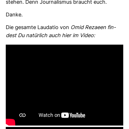
stehen. Denn Jour­na­lismus braucht euch.
Danke.
Die gesamte Lau­datio von
Omid Rezaeen fin­
dest Du natür­lich auch hier im Video: