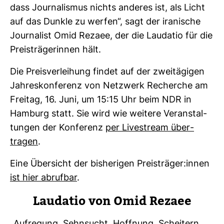
dass Jour­na­lismus nichts anderes ist, als Licht
auf das Dunkle zu werfen“, sagt der ira­ni­sche
Jour­na­list Omid Rezaee, der die Lau­datio für die
Preis­trä­ge­rinnen hält.
Die Preis­ver­lei­hung findet auf der zwei­tä­gigen
Jah­res­kon­fe­renz von Netz­werk Recherche am
Freitag, 16. Juni, um 15:15 Uhr beim NDR in
Ham­burg statt. Sie wird wie wei­tere Ver­an­stal­
tungen der Kon­fe­renz
per Live­stream über­
tragen
.
Eine Über­sicht der bis­he­rigen Preis­träger:innen
ist hier abrufbar
.
Lau­datio von Omid Rezaee