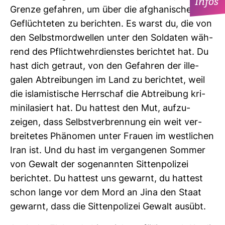
Infos
Grenze gefahren, um über die afgha­ni­schen
Geflüch­teten zu berichten. Es warst du, die von
den Selbst­mord­wellen unter den Sol­daten wäh­
rend des Pflicht­wehr­dienstes berichtet hat. Du
hast dich getraut, von den Gefahren der ille­
galen Abtrei­bungen im Land zu berichtet, weil
die isla­mis­ti­sche Herr­schaf die Abtrei­bung kri­
mi­ni­la­siert hat. Du hat­test den Mut, auf­zu­
zeigen, dass Selbst­ver­bren­nung ein weit ver­
brei­tetes Phä­nomen unter Frauen im west­li­chen
Iran ist. Und du hast im ver­gan­genen Sommer
von Gewalt der soge­nannten Sit­ten­po­lizei
berichtet. Du hat­test uns gewarnt, du hat­test
schon lange vor dem Mord an Jina den Staat
gewarnt, dass die Sit­ten­po­lizei Gewalt ausübt.