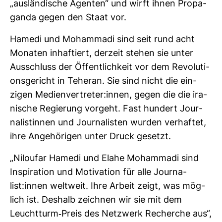
„aus­län­di­sche Agenten“ und wirft ihnen Pro­pa­
ganda gegen den Staat vor.
Hamedi und Moham­madi sind seit rund acht
Monaten inhaf­tiert, der­zeit stehen sie unter
Aus­schluss der Öffent­lich­keit vor dem Revo­lu­ti­
ons­ge­richt in Teheran. Sie sind nicht die ein­
zigen Medi­en­ver­treter:innen, gegen die die ira­
ni­sche Regie­rung vor­geht. Fast hun­dert Jour­
na­lis­tinnen und Jour­na­listen wurden ver­haftet,
ihre Ange­hö­rigen unter Druck gesetzt.
„Niloufar Hamedi und Elahe Moham­madi sind
Inspi­ra­tion und Moti­va­tion für alle Jour­na­
list:innen welt­weit. Ihre Arbeit zeigt, was mög­
lich ist. Des­halb zeichnen wir sie mit dem
Leucht­turm-​Preis des Netz­werk Recherche aus“,