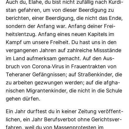
Auch du, Elahe, du bist nicht zufällig nach Kur­di­
stan gefahren, um von dieser Beer­di­gung zu
berichten, einer Beer­di­gung, die nicht das Ende,
son­dern der Anfang war. Anfang deiner Frei­
heits’entzug. Anfang eines neuen Kapi­tels im
Kampf um unsere Frei­heit. Du hast uns in den
ver­gan­genen Jahren auf zahl­reiche Miss­stände
im Land auf­merksam gemacht. Auf den Aus­
bruch von Corona-​Virus in Frau­en­trakten von
Tehe­raner Gefäng­nissen; auf Stra­ßen­kinder, die
zu arbeiten gezwungen werden; auf die afgha­
ni­schen Migran­ten­kinder, die nicht in die Schule
gehen dürfen.
Ein Jahr durf­test du in keiner Zei­tung ver­öf­fent­
li­chen, ein Jahr Berufs­verbot ohne Gerichts­ver­
fahren, weil du von Mas­sen­pro­testen im