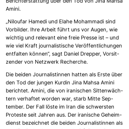
Bericht­erstat­tung über den Tod von Jina Mahsa
Amini.
„Niloufar Hamedi und Elahe Moham­madi sind
Vor­bilder. Ihre Arbeit führt uns vor Augen, wie
wichtig und rele­vant eine freie Presse ist – und
wie viel Kraft jour­na­lis­ti­sche Ver­öf­fent­li­chungen
ent­falten können“, sagt Daniel Drepper, Vor­sit­
zender von Netz­werk Recherche.
Die beiden Jour­na­lis­tinnen hatten als Erste über
den Tod der jungen Kurdin Jina Mahsa Amini
berichtet. Amini, die von ira­ni­schen Sit­ten­wäch­
tern ver­haftet worden war, starb Mitte Sep­
tember. Der Fall löste im Iran die schwersten
Pro­teste seit Jahren aus. Der ira­ni­sche Geheim­
dienst bezeichnet die beiden Jour­na­lis­tinnen als