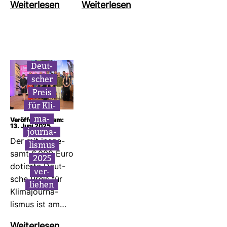
Wei­ter­lesen
Wei­ter­lesen
Deut­
scher
Preis
für Kli­
ma­
Veröffentlicht am:
13. Juni 2025
jour­na­
Der mit ins­ge­
lismus
samt 6.000 Euro
2025
dotierte Deut­
ver­
sche Preis für
liehen
Kli­ma­jour­na­
lismus ist am…
Wei­ter­lesen