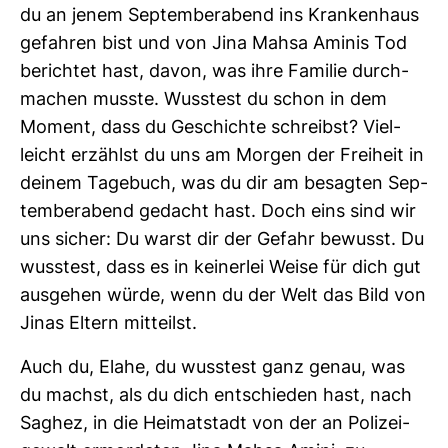
du an jenem Sep­tem­be­r­abend ins Kran­ken­haus
gefahren bist und von Jina Mahsa Aminis Tod
berichtet hast, davon, was ihre Familie durch­
ma­chen musste. Wuss­test du schon in dem
Moment, dass du Geschichte schreibst? Viel­
leicht erzählst du uns am Morgen der Frei­heit in
deinem Tage­buch, was du dir am besagten Sep­
tem­be­r­abend gedacht hast. Doch eins sind wir
uns sicher: Du warst dir der Gefahr bewusst. Du
wuss­test, dass es in kei­nerlei Weise für dich gut
aus­gehen würde, wenn du der Welt das Bild von
Jinas Eltern mit­teilst.
Auch du, Elahe, du wuss­test ganz genau, was
du machst, als du dich ent­schieden hast, nach
Saghez, in die Hei­mat­stadt von der an Poli­zei­