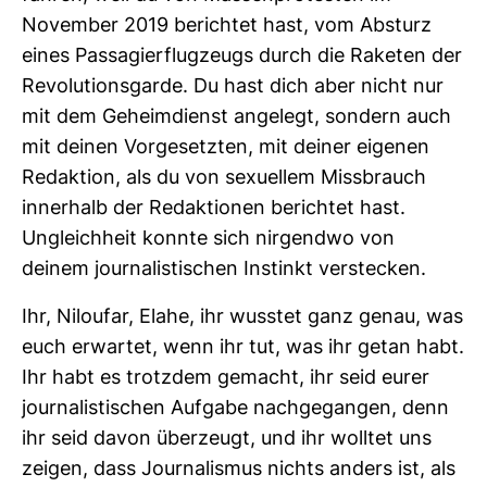
November 2019 berichtet hast, vom Absturz
eines Pas­sa­gier­flug­zeugs durch die Raketen der
Revo­lu­ti­ons­garde. Du hast dich aber nicht nur
mit dem Geheim­dienst ange­legt, son­dern auch
mit deinen Vor­ge­setzten, mit deiner eigenen
Redak­tion, als du von sexu­ellem Miss­brauch
inner­halb der Redak­tionen berichtet hast.
Ungleich­heit konnte sich nir­gendwo von
deinem jour­na­lis­ti­schen Instinkt ver­ste­cken.
Ihr, Niloufar, Elahe, ihr wusstet ganz genau, was
euch erwartet, wenn ihr tut, was ihr getan habt.
Ihr habt es trotzdem gemacht, ihr seid eurer
jour­na­lis­ti­schen Auf­gabe nach­ge­gangen, denn
ihr seid davon über­zeugt, und ihr wolltet uns
zeigen, dass Jour­na­lismus nichts anders ist, als