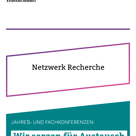
Netz­werk Recherche
JAHRES-​ UND FACH­KON­FE­RENZEN: