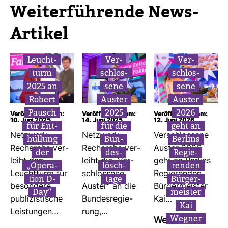
Wei­ter­füh­rende News-​
Artikel
Leucht­
Ver­
Ver­
turm
schlos­
schlos­
2025 an
sene
sene
Robert
Auster
Auster
Pausch
2025
2026
Veröffentlicht am:
Veröffentlicht am:
Veröffentlicht am:
10. Juni 2025
14. Juni 2025
12. Juni 2026
für Ent­
für die
geht an
Netz­werk
Netz­werk
Ver­schlos­sene
hül­lung
Bun­
Ber­lins
Recherche ver­
Recherche ver­
Auster 2026
der
des­
Regie­
leiht den
leiht die „Ver­
geht an Ber­lins
„Ope­ra­
lösch­
renden
Leucht­turm für
schlos­sene
Regie­renden
tion D-
tage
Bür­ger­
beson­dere
Auster“ an die
Bür­ger­meister
Day“
meister
publi­zis­ti­sche
Bun­des­re­gie­
Kai…
Kai
Leis­tungen…
rung,…
Wegner
Wei­ter­lesen