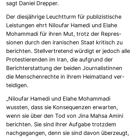
sagt Daniel Drepper.
Der dies­jäh­rige Leucht­turm für publi­zis­ti­sche
Leis­tungen ehrt Niloufar Hamedi und Elahe
Moham­madi für ihren Mut, trotz der Repres­
sionen durch den ira­ni­schen Staat kri­tisch zu
berichten. Stell­ver­tre­tend wür­digt er jedoch alle
Pro­tes­tie­renden im Iran, die auf­grund der
Bericht­erstat­tung der beiden Jour­na­lis­tinnen
die Men­schen­rechte in ihrem Hei­mat­land ver­
tei­digen.
„Niloufar Hamedi und Elahe Moham­madi
wussten, dass sie Kon­se­quenzen erwarten,
wenn sie über den Tod von Jina Mahsa Amini
berichten. Sie sind ihrer Auf­gabe trotzdem
nach­ge­gangen, denn sie sind davon über­zeugt,