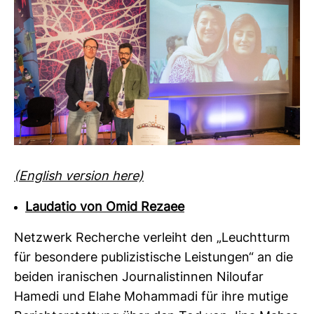
(Eng­lish ver­sion here)
Laudatio von Omid Rezaee
Netz­werk Recherche ver­leiht den „Leucht­turm
für beson­dere publi­zis­ti­sche Leis­tungen“ an die
beiden ira­ni­schen Jour­na­lis­tinnen Niloufar
Hamedi und Elahe Moham­madi für ihre mutige