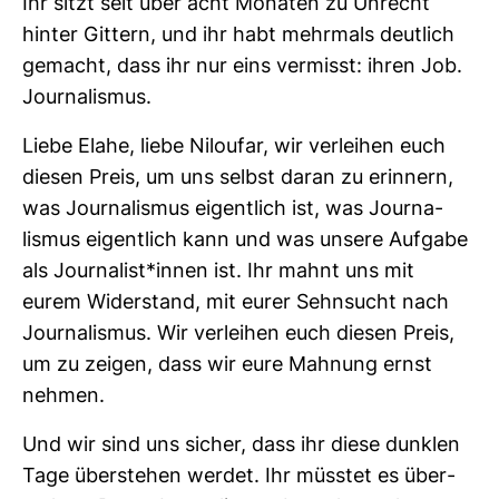
Ihr sitzt seit über acht Monaten zu Unrecht
hinter Git­tern, und ihr habt mehr­mals deut­lich
gemacht, dass ihr nur eins ver­misst: ihren Job.
Jour­na­lismus.
Liebe Elahe, liebe Niloufar, wir ver­leihen euch
diesen Preis, um uns selbst daran zu erin­nern,
was Jour­na­lismus eigent­lich ist, was Jour­na­
lismus eigent­lich kann und was unsere Auf­gabe
als Jour­na­list*innen ist. Ihr mahnt uns mit
eurem Wider­stand, mit eurer Sehn­sucht nach
Jour­na­lismus. Wir ver­leihen euch diesen Preis,
um zu zeigen, dass wir eure Mah­nung ernst
nehmen.
Und wir sind uns sicher, dass ihr diese dunklen
Tage über­stehen werdet. Ihr müsstet es über­