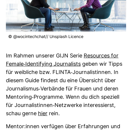
© @woc­in­tech­chat// Uns­plash Licence
Im Rahmen unserer GIJN Serie
Resources for
Female-​Iden­tifying Jour­na­lists
geben wir Tipps
für weib­liche bzw. FLINTA-​Jour­na­lis­tinnen. In
diesem Guide fin­dest du eine Über­sicht über
Jour­na­lismus-​Ver­bände für Frauen und deren
Men­to­ring-​Pro­gramme. Wenn du dich spe­ziell
für Jour­na­lis­tinnen-​Netz­werke inter­es­sierst,
schau gerne
hier
rein.
Mentor:innen ver­fügen über Erfah­rungen und