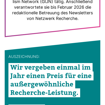
lism Net­work (GIJN) tätig. Anschlie­ßend
ver­ant­wor­tete sie bis Februar 2026 die
redak­tio­nelle Betreuung des News­let­ters
von Netz­werk Recherche.
AUS­ZEICH­NUNG:
Wir ver­geben einmal im
Jahr einen Preis für eine
außer­ge­wöhn­liche
Recherche-​Leis­tung.