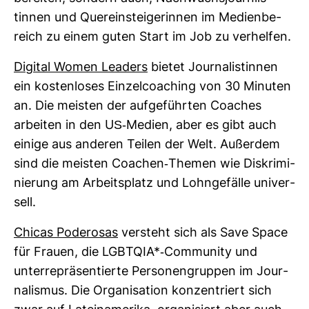
tinnen und Quer­ein­stei­ge­rinnen im Medi­en­be­
reich zu einem guten Start im Job zu ver­helfen.
Digital Women Lea­ders
bietet Jour­na­lis­tinnen
ein kos­ten­loses Ein­zel­coa­ching von 30 Minuten
an. Die meisten der auf­ge­führten Coa­ches
arbeiten in den US-​Medien, aber es gibt auch
einige aus anderen Teilen der Welt. Außerdem
sind die meisten Coa­chen-​Themen wie Dis­kri­mi­
nie­rung am Arbeits­platz und Lohn­ge­fälle uni­ver­
sell.
Chicas Pode­rosas
ver­steht sich als Save Space
für Frauen, die LGBTQIA*-​Com­mu­nity und
unter­re­prä­sen­tierte Per­so­nen­gruppen im Jour­
na­lismus. Die Orga­ni­sa­tion kon­zen­triert sich