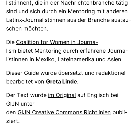
list:innen), die in der Nach­rich­ten­branche tätig
sind und sich durch ein Men­to­ring mit anderen
Latinx-​Jour­na­list:innen aus der Branche aus­tau­
schen möchten.
Die
Coali­tion for Women in Jour­na­
lism
bietet
Men­to­ring
durch erfah­rene Jour­na­
lis­tinnen in Mexiko, Latein­ame­rika und Asien.
Dieser Guide wurde über­setzt und redak­tio­nell
bear­beitet von
Greta Linde
.
Der Text wurde
im Ori­ginal
auf Eng­lisch bei
GIJN unter
den
GIJN Crea­tive Com­mons Richt­li­nien
publi­
ziert.