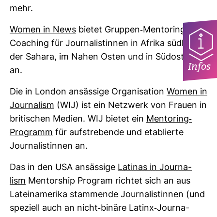
mehr.
Women in News
bietet Gruppen-​Men­to­ring und
Coa­ching für Jour­na­lis­tinnen in Afrika süd­lich
der Sahara, im Nahen Osten und in Süd­ost­asien
Infos
an.
Die in London ansäs­sige Orga­ni­sa­tion
Women in
Jour­na­lism
(WIJ) ist ein Netz­werk von Frauen in
bri­ti­schen Medien. WIJ bietet ein
Men­to­ring-​
Pro­gramm
für auf­stre­bende und eta­blierte
Jour­na­lis­tinnen an.
Das in den USA ansäs­sige
Latinas in Jour­na­
lism
Men­torship Pro­gram richtet sich an aus
Latein­ame­rika stam­mende Jour­na­lis­tinnen (und
spe­ziell auch an nicht-​binäre Latinx-​Jour­na­