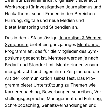
zwar auf Latein­ame­rika, orga­ni­siert aber auch
Work­shops für inves­ti­ga­tiven Jour­na­lismus und
Hacka­thons, schult Frauen in den Berei­chen
Füh­rung, digi­tale und neue Medien und
bietet
Men­to­ring und Sti­pen­dien
an.
Das in den USA ansäs­sige
Jour­na­lism & Women
Sym­po­sium
bietet ein ganz­jäh­riges
Men­to­ring-​
Pro­gramm
an, das für die Mit­glieder des Sym­
po­siums gedacht ist. Men­tees werden je nach
Bedarf und Standort mit Mentor:innen zusam­
men­ge­bracht und legen ihren Zeit­plan und die
Art der Kom­mu­ni­ka­tion selbst fest. Das Pro­
gramm bietet Unter­stüt­zung zu Themen wie
Kar­rie­re­coa­ching, Bewer­bungen schreiben, Vor­
stel­lungs­ge­spräche, Manage­ment und Füh­rung,
Schreib­coa­ching, Gehalts­ver­hand­lungen und