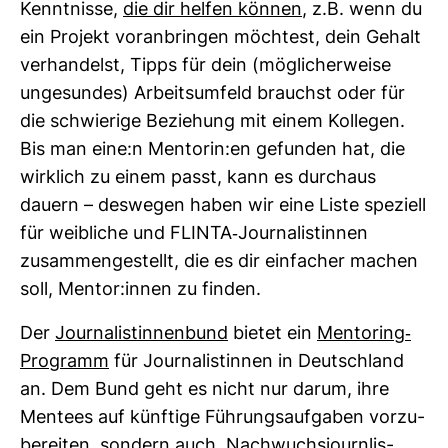
Kennt­nisse,
die dir helfen können
, z.B. wenn du
ein Pro­jekt vor­an­bringen möch­test, dein Gehalt
ver­han­delst, Tipps für dein (mög­li­cher­weise
unge­sundes) Arbeits­um­feld brauchst oder für
die schwie­rige Bezie­hung mit einem Kol­legen.
Bis man eine:n Men­torin:en gefunden hat, die
wirk­lich zu einem passt, kann es durchaus
dauern – des­wegen haben wir eine Liste spe­ziell
für weib­liche und FLINTA-​Jour­na­lis­tinnen
zusam­men­ge­stellt, die es dir ein­fa­cher machen
soll, Mentor:innen zu finden.
Der
Jour­na­lis­tin­nen­bund
bietet ein
Men­to­ring-​
Pro­gramm
für Jour­na­lis­tinnen in Deutsch­land
an. Dem Bund geht es nicht nur darum, ihre
Men­tees auf künf­tige Füh­rungs­auf­gaben vor­zu­
be­reiten, son­dern auch, Nach­wuchs­journ­lis­